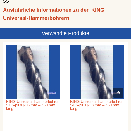
>>
Ausführliche Informationen zu den KING
Universal-Hammerbohrern
Verwandte Produkte
KING Universal-Hammerbohrer
KING Universal-Hammerbohrer
SDS-plus Ø 6 mm – 460 mm
SDS-plus Ø 8 mm – 460 mm
lang
lang