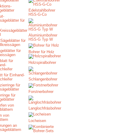
ktions-
geblätter
Edelstahlbohrer
HSS-G-Co
Kreissägeblätter
l
Aluminiumbohrer
HSS-G Typ W
eblätter für
Bohrer für Holz
reissägen
Holzspiralbohrer
tt für Einhand-
chleifer
Schlangenbohrer
Forstnerbohrer
rringe für
geblätter
Langlochfräsbohrer
n von
ttern
Locheisen