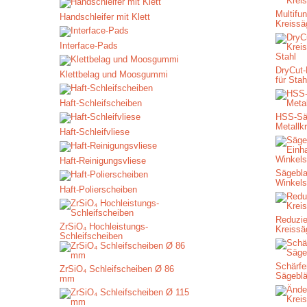
Multifun
Handschleifer mit Klett
Kreissä
Interface-Pads
DryCut-
Klettbelag und Moosgummi
für Stah
Haft-Schleifscheiben
HSS-Säg
Metallk
Haft-Schleifvliese
Haft-Reinigungsvliese
Sägebla
Winkels
Haft-Polierscheiben
Reduzie
ZrSiO₄ Hochleistungs-
Kreissä
Schleifscheiben
Schärfe
ZrSiO₄ Schleifscheiben Ø 86
Sägeblä
mm