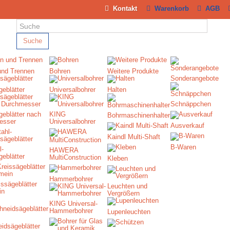
Kontakt
Warenkorb
AGB
Suche
und Trennen
Bohren
Weitere Produkte
Sonderangebote
geblätter
Universalbohrer
Halten
Schnäppchen
geblätter nach
KING
Bohrmaschinenhalter
esser
Universalbohrer
Ausverkauf
Kaindl Multi-Shaft
B-Waren
l-
HAWERA
geblätter
MultiConstruction
Kleben
Hammerbohrer
ssägeblätter
Leuchten und
in
Vergrößern
KING Universal-
Hammerbohrer
Lupenleuchten
idsägeblätter