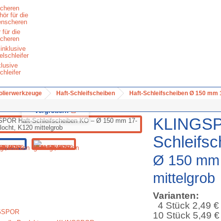
cheren
 für die
cheren
klusive
chleifer
Polierwerkzeuge
Haft-Schleifscheiben
Haft-Schleifscheiben Ø 150 mm 
Vergrößern
KLINGSP
Schleifs
Ø 150 mm 
mittelgrob
Varianten:
4 Stück 2,49 €
10 Stück 5,49 €