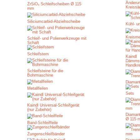
Änderu
ZrSiO₄ Schleifscheiben Ø 115
Kreissä
mm
Siliciumcarbid-Abziehscheibe
Kühl- u
Kreism
Schleif- und Polierwerkzeuge mit
Schaft
Schleifstern
Kaindl
Dämmst
Handkr
Schleifsteine für die
Bohrmaschine
Diamant
Metallfeilen
Sets
Kaindl Universal-Schleifgerät
(nur Zubehör)
Diamant
Ø 115 
Band-Schleiffeile
Zungenschleifbänder