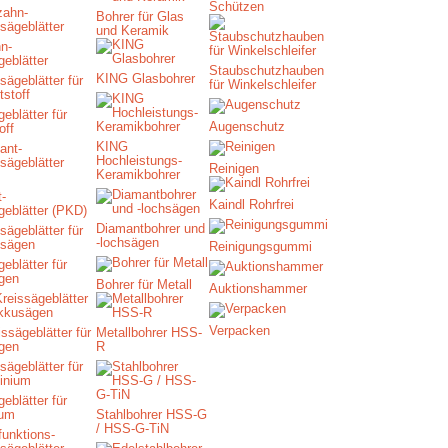
Schützen
Bohrer für Glas
und Keramik
n-
geblätter
Staubschutzhauben
KING Glasbohrer
für Winkelschleifer
eblätter für
Augenschutz
off
KING
Hochleistungs-
Reinigen
Keramikbohrer
-
Kaindl Rohrfrei
geblätter (PKD)
Diamantbohrer und
-lochsägen
Reinigungsgummi
eblätter für
gen
Bohrer für Metall
Auktionshammer
Verpacken
ssägeblätter für
Metallbohrer HSS-
gen
R
eblätter für
ium
Stahlbohrer HSS-G
/ HSS-G-TiN