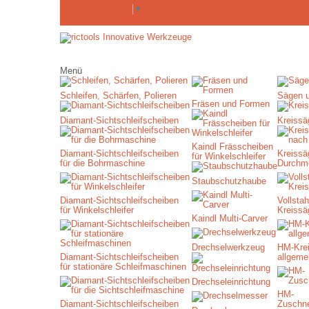
Select Language
▼
Menü
Schleifen, Schärfen, Polieren
Sägen 
Fräsen und Formen
Diamant-Sichtschleifscheiben
Kreissä
Kaindl Frässcheiben
Diamant-Sichtschleifscheiben
Kreissä
für Winkelschleifer
für die Bohrmaschine
Durchm
Staubschutzhaube
Diamant-Sichtschleifscheiben
Vollstah
für Winkelschleifer
Kreissä
Kaindl Multi-Carver
Drechselwerkzeug
HM-Krei
Diamant-Sichtschleifscheiben
allgeme
für stationäre Schleifmaschinen
Drechseleinrichtung
HM-
Diamant-Sichtschleifscheiben
Zuschne