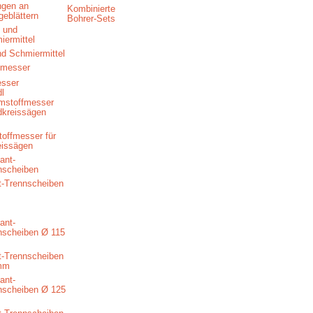
ngen an
Kombinierte
geblättern
Bohrer-Sets
nd Schmiermittel
esser
offmesser für
eissägen
-Trennscheiben
-Trennscheiben
mm