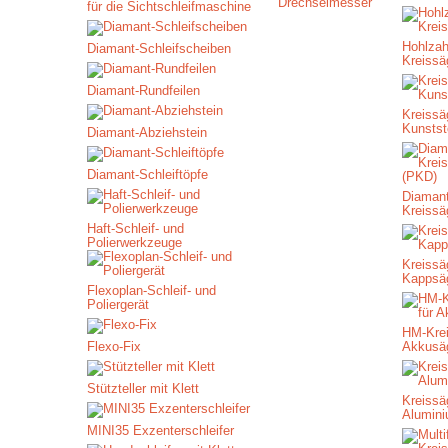
Drechselmesser
für die Sichtschleifmaschine
Hohlzah
Diamant-Schleifscheiben
Kreissä
Diamant-Rundfeilen
Kreissäg
Kunstst
Diamant-Abziehstein
Diamant-Schleiftöpfe
Diamant
Kreissä
Haft-Schleif- und
Polierwerkzeuge
Kreissäg
Kappsä
Flexoplan-Schleif- und
Poliergerät
HM-Krei
Flexo-Fix
Akkusä
Stützteller mit Klett
Kreissäg
Alumin
MINI35 Exzenterschleifer