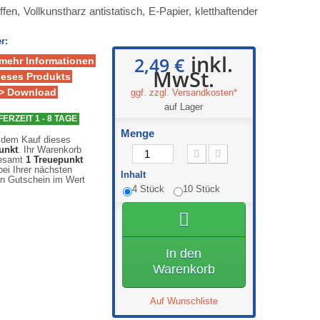
en, Vollkunstharz antistatisch, E-Papier, kletthaftender
r:
inkl.
2,49 €
 mehr Informationen
MwSt.
ieses Produkts
> Download
ggf. zzgl. Versandkosten*
auf Lager
FERZEIT 1 - 8 TAGE
Menge
 dem Kauf dieses
unkt
. Ihr Warenkorb
gesamt
1
Treuepunkt
ei Ihrer nächsten
Inhalt
en Gutschein im Wert
4 Stück
10 Stück
In den
Warenkorb
Auf Wunschliste