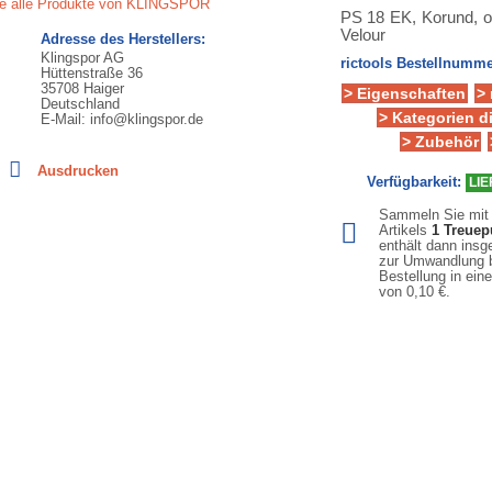
ie alle Produkte von KLINGSPOR
PS 18 EK, Korund, off
Velour
Adresse des Herstellers:
Klingspor AG
rictools Bestellnumme
Hüttenstraße 36
35708 Haiger
> Eigenschaften
>
Deutschland
> Kategorien d
E-Mail: info@klingspor.de
> Zubehör
Ausdrucken
Verfügbarkeit:
LIE
Sammeln Sie mit
Artikels
1
Treuep
enthält dann ins
zur Umwandlung b
Bestellung in ein
von
0,10 €
.