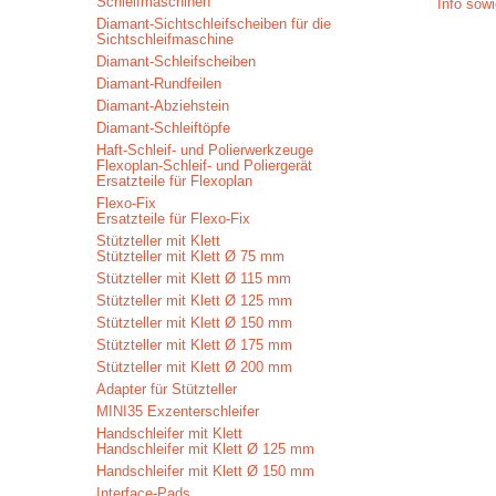
Schleifmaschinen
Info sow
Diamant-Sichtschleifscheiben für die
Sichtschleifmaschine
Diamant-Schleifscheiben
Diamant-Rundfeilen
Diamant-Abziehstein
Diamant-Schleiftöpfe
Haft-Schleif- und Polierwerkzeuge
Flexoplan-Schleif- und Poliergerät
Ersatzteile für Flexoplan
Flexo-Fix
Ersatzteile für Flexo-Fix
Stützteller mit Klett
Stützteller mit Klett Ø 75 mm
Stützteller mit Klett Ø 115 mm
Stützteller mit Klett Ø 125 mm
Stützteller mit Klett Ø 150 mm
Stützteller mit Klett Ø 175 mm
Stützteller mit Klett Ø 200 mm
Adapter für Stützteller
MINI35 Exzenterschleifer
Handschleifer mit Klett
Handschleifer mit Klett Ø 125 mm
Handschleifer mit Klett Ø 150 mm
Interface-Pads