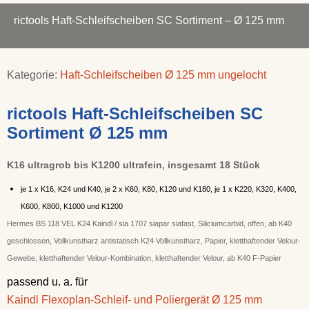
rictools Haft-Schleifscheiben SC Sortiment – Ø 125 mm
Kategorie:
Haft-Schleifscheiben Ø 125 mm ungelocht
rictools Haft-Schleifscheiben SC
Sortiment Ø 125 mm
K16 ultragrob bis K1200 ultrafein, insgesamt 18 Stück
je 1 x K16, K24 und K40, je 2 x K60, K80, K120 und K180, je 1 x K220, K320, K400,
K600, K800, K1000 und K1200
Hermes BS 118 VEL K24 Kaindl / sia 1707 siapar siafast, Siliciumcarbid, offen, ab K40
geschlossen, Vollkunstharz antistatisch K24 Vollkunstharz, Papier, kletthaftender Velour-
Gewebe, kletthaftender Velour-Kombination, kletthaftender Velour, ab K40 F-Papier
passend u. a. für
Kaindl Flexoplan-Schleif- und Poliergerät Ø 125 mm