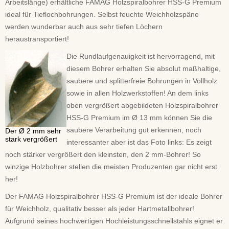
Arbeitslänge) erhältliche FAMAG Holzspiralbohrer HSS-G Premium
ideal für Tieflochbohrungen. Selbst feuchte Weichholzspäne
werden wunderbar auch aus sehr tiefen Löchern
heraustransportiert!
Die Rundlaufgenauigkeit ist hervorragend, mit
diesem Bohrer erhalten Sie absolut maßhaltige,
saubere und splitterfreie Bohrungen in Vollholz
sowie in allen Holzwerkstoffen! An dem links
oben vergrößert abgebildeten Holzspiralbohrer
HSS-G Premium im Ø 13 mm können Sie die
saubere Verarbeitung gut erkennen, noch
Der Ø 2 mm sehr
stark vergrößert
interessanter aber ist das Foto links: Es zeigt
noch stärker vergrößert den kleinsten, den 2 mm-Bohrer! So
winzige Holzbohrer stellen die meisten Produzenten gar nicht erst
her!
Der FAMAG Holzspiralbohrer HSS-G Premium ist der ideale Bohrer
für Weichholz, qualitativ besser als jeder Hartmetallbohrer!
Aufgrund seines hochwertigen Hochleistungsschnellstahls eignet er