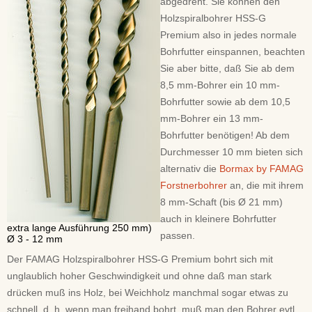
abgedreht. Sie können den
Holzspiralbohrer HSS-G
Premium also in jedes normale
Bohrfutter einspannen, beachten
Sie aber bitte, daß Sie ab dem
8,5 mm-Bohrer ein 10 mm-
Bohrfutter sowie ab dem 10,5
mm-Bohrer ein 13 mm-
Bohrfutter benötigen! Ab dem
Durchmesser 10 mm bieten sich
alternativ die
Bormax by FAMAG
Forstnerbohrer
an, die mit ihrem
8 mm-Schaft (bis Ø 21 mm)
auch in kleinere Bohrfutter
extra lange Ausführung 250 mm)
passen.
Ø 3 - 12 mm
Der FAMAG Holzspiralbohrer HSS-G Premium bohrt sich mit
unglaublich hoher Geschwindigkeit und ohne daß man stark
drücken muß ins Holz, bei Weichholz manchmal sogar etwas zu
schnell, d. h. wenn man freihand bohrt, muß man den Bohrer evtl.