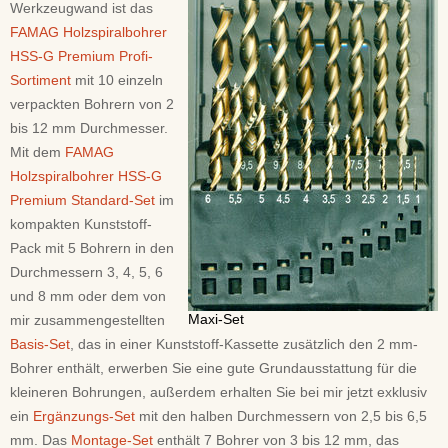
Werkzeugwand ist das
FAMAG Holzspiralbohrer
HSS-G Premium Profi-
Sortiment
mit 10 einzeln
verpackten Bohrern von 2
bis 12 mm Durchmesser.
Mit dem
FAMAG
Holzspiralbohrer HSS-G
Premium Standard-Set
im
kompakten Kunststoff-
Pack mit 5 Bohrern in den
Durchmessern 3, 4, 5, 6
und 8 mm oder dem von
Maxi-Set
mir zusammengestellten
Basis-Set
, das in einer Kunststoff-Kassette zusätzlich den 2 mm-
Bohrer enthält, erwerben Sie eine gute Grundausstattung für die
kleineren Bohrungen, außerdem erhalten Sie bei mir jetzt exklusiv
ein
Ergänzungs-Set
mit den halben Durchmessern von 2,5 bis 6,5
mm. Das
Montage-Set
enthält 7 Bohrer von 3 bis 12 mm, das