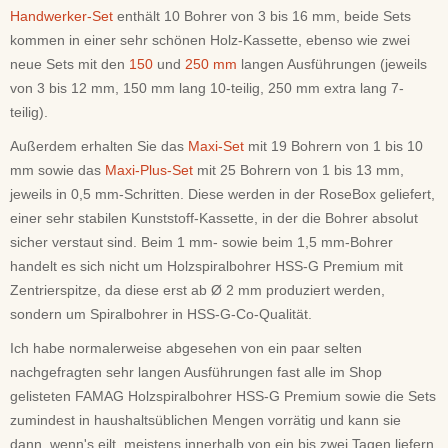
Handwerker-Set
enthält 10 Bohrer von 3 bis 16 mm, beide Sets
kommen in einer sehr schönen Holz-Kassette, ebenso wie zwei
neue Sets mit den
150
und
250 mm
langen Ausführungen (jeweils
von 3 bis 12 mm, 150 mm lang 10-teilig, 250 mm extra lang 7-
teilig).
Außerdem erhalten Sie das
Maxi-Set
mit 19 Bohrern von 1 bis 10
mm sowie das
Maxi-Plus-Set
mit 25 Bohrern von 1 bis 13 mm,
jeweils in 0,5 mm-Schritten. Diese werden in der RoseBox geliefert,
einer sehr stabilen Kunststoff-Kassette, in der die Bohrer absolut
sicher verstaut sind. Beim 1 mm- sowie beim 1,5 mm-Bohrer
handelt es sich nicht um Holzspiralbohrer HSS-G Premium mit
Zentrierspitze, da diese erst ab Ø 2 mm produziert werden,
sondern um Spiralbohrer in HSS-G-Co-Qualität.
Ich habe normalerweise abgesehen von ein paar selten
nachgefragten sehr langen Ausführungen fast alle im Shop
gelisteten FAMAG Holzspiralbohrer HSS-G Premium sowie die Sets
zumindest in haushaltsüblichen Mengen vorrätig und kann sie
dann, wenn's eilt, meistens innerhalb von ein bis zwei Tagen liefern.