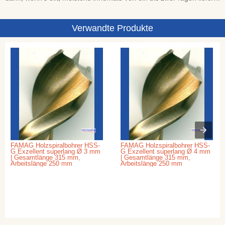
Verwandte Produkte
FAMAG Holzspiralbohrer HSS-
FAMAG Holzspiralbohrer HSS-
G Exzellent superlang Ø 3 mm
G Exzellent superlang Ø 4 mm
| Gesamtlänge 315 mm,
| Gesamtlänge 315 mm,
Arbeitslänge 250 mm
Arbeitslänge 250 mm