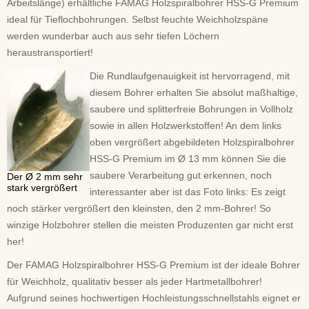
Arbeitslänge) erhältliche FAMAG Holzspiralbohrer HSS-G Premium
ideal für Tieflochbohrungen. Selbst feuchte Weichholzspäne
werden wunderbar auch aus sehr tiefen Löchern
heraustransportiert!
Die Rundlaufgenauigkeit ist hervorragend, mit
diesem Bohrer erhalten Sie absolut maßhaltige,
saubere und splitterfreie Bohrungen in Vollholz
sowie in allen Holzwerkstoffen! An dem links
oben vergrößert abgebildeten Holzspiralbohrer
HSS-G Premium im Ø 13 mm können Sie die
saubere Verarbeitung gut erkennen, noch
Der Ø 2 mm sehr
stark vergrößert
interessanter aber ist das Foto links: Es zeigt
noch stärker vergrößert den kleinsten, den 2 mm-Bohrer! So
winzige Holzbohrer stellen die meisten Produzenten gar nicht erst
her!
Der FAMAG Holzspiralbohrer HSS-G Premium ist der ideale Bohrer
für Weichholz, qualitativ besser als jeder Hartmetallbohrer!
Aufgrund seines hochwertigen Hochleistungsschnellstahls eignet er