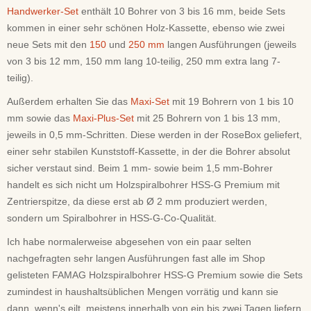
Handwerker-Set
enthält 10 Bohrer von 3 bis 16 mm, beide Sets
kommen in einer sehr schönen Holz-Kassette, ebenso wie zwei
neue Sets mit den
150
und
250 mm
langen Ausführungen (jeweils
von 3 bis 12 mm, 150 mm lang 10-teilig, 250 mm extra lang 7-
teilig).
Außerdem erhalten Sie das
Maxi-Set
mit 19 Bohrern von 1 bis 10
mm sowie das
Maxi-Plus-Set
mit 25 Bohrern von 1 bis 13 mm,
jeweils in 0,5 mm-Schritten. Diese werden in der RoseBox geliefert,
einer sehr stabilen Kunststoff-Kassette, in der die Bohrer absolut
sicher verstaut sind. Beim 1 mm- sowie beim 1,5 mm-Bohrer
handelt es sich nicht um Holzspiralbohrer HSS-G Premium mit
Zentrierspitze, da diese erst ab Ø 2 mm produziert werden,
sondern um Spiralbohrer in HSS-G-Co-Qualität.
Ich habe normalerweise abgesehen von ein paar selten
nachgefragten sehr langen Ausführungen fast alle im Shop
gelisteten FAMAG Holzspiralbohrer HSS-G Premium sowie die Sets
zumindest in haushaltsüblichen Mengen vorrätig und kann sie
dann, wenn's eilt, meistens innerhalb von ein bis zwei Tagen liefern.