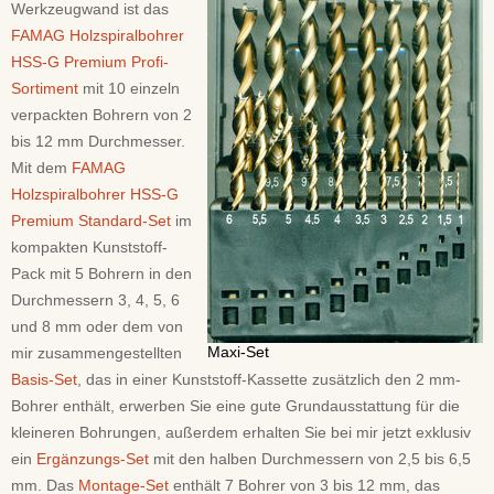
Werkzeugwand ist das
FAMAG Holzspiralbohrer
HSS-G Premium Profi-
Sortiment
mit 10 einzeln
verpackten Bohrern von 2
bis 12 mm Durchmesser.
Mit dem
FAMAG
Holzspiralbohrer HSS-G
Premium Standard-Set
im
kompakten Kunststoff-
Pack mit 5 Bohrern in den
Durchmessern 3, 4, 5, 6
und 8 mm oder dem von
Maxi-Set
mir zusammengestellten
Basis-Set
, das in einer Kunststoff-Kassette zusätzlich den 2 mm-
Bohrer enthält, erwerben Sie eine gute Grundausstattung für die
kleineren Bohrungen, außerdem erhalten Sie bei mir jetzt exklusiv
ein
Ergänzungs-Set
mit den halben Durchmessern von 2,5 bis 6,5
mm. Das
Montage-Set
enthält 7 Bohrer von 3 bis 12 mm, das