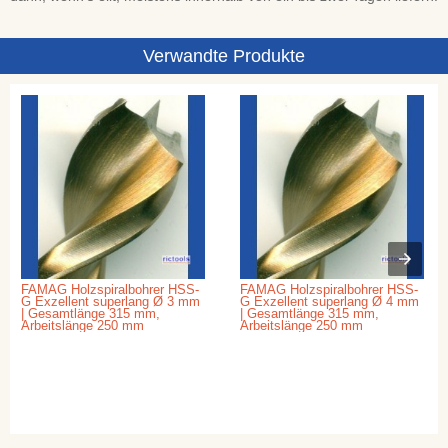
Verwandte Produkte
FAMAG Holzspiralbohrer HSS-
FAMAG Holzspiralbohrer HSS-
G Exzellent superlang Ø 3 mm
G Exzellent superlang Ø 4 mm
| Gesamtlänge 315 mm,
| Gesamtlänge 315 mm,
Arbeitslänge 250 mm
Arbeitslänge 250 mm