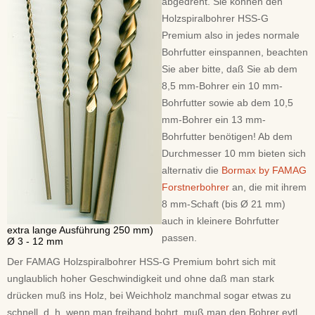
abgedreht. Sie können den
Holzspiralbohrer HSS-G
Premium also in jedes normale
Bohrfutter einspannen, beachten
Sie aber bitte, daß Sie ab dem
8,5 mm-Bohrer ein 10 mm-
Bohrfutter sowie ab dem 10,5
mm-Bohrer ein 13 mm-
Bohrfutter benötigen! Ab dem
Durchmesser 10 mm bieten sich
alternativ die
Bormax by FAMAG
Forstnerbohrer
an, die mit ihrem
8 mm-Schaft (bis Ø 21 mm)
auch in kleinere Bohrfutter
extra lange Ausführung 250 mm)
passen.
Ø 3 - 12 mm
Der FAMAG Holzspiralbohrer HSS-G Premium bohrt sich mit
unglaublich hoher Geschwindigkeit und ohne daß man stark
drücken muß ins Holz, bei Weichholz manchmal sogar etwas zu
schnell, d. h. wenn man freihand bohrt, muß man den Bohrer evtl.