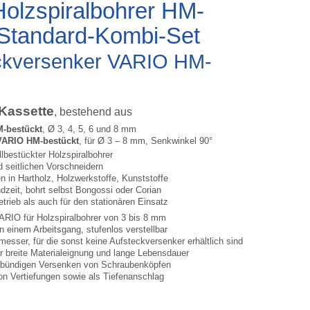
lzspiralbohrer HM-
 Standard-Kombi-Set
eckversenker VARIO HM-
-Kassette
, bestehend aus
M-bestückt
, Ø 3, 4, 5, 6 und 8 mm
VARIO HM-bestückt
, für Ø 3 – 8 mm, Senkwinkel 90°
llbestückter Holzspiralbohrer
d seitlichen Vorschneidern
 in Hartholz, Holzwerkstoffe, Kunststoffe
zeit, bohrt selbst Bongossi oder Corian
trieb als auch für den stationären Einsatz
ARIO für Holzspiralbohrer von 3 bis 8 mm
 einem Arbeitsgang, stufenlos verstellbar
esser, für die sonst keine Aufsteckversenker erhältlich sind
ür breite Materialeignung und lange Lebensdauer
 bündigen Versenken von Schraubenköpfen
n Vertiefungen sowie als Tiefenanschlag