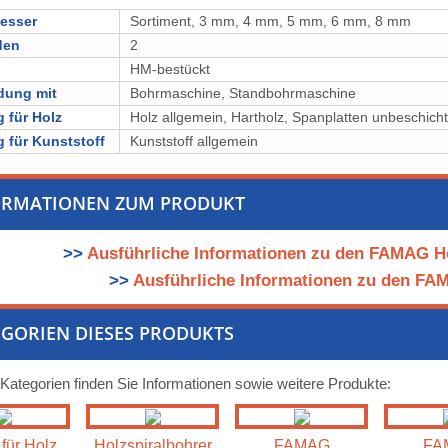
esser
Sortiment, 3 mm, 4 mm, 5 mm, 6 mm, 8 mm
den
2
l
⁠⁠⁠⁠⁠⁠⁠⁠HM-bestückt
dung mit
Bohrmaschine, Standbohrmaschine
 für Holz
Holz allgemein, ⁠⁠⁠Hartholz, ⁠⁠⁠⁠⁠⁠⁠⁠Spanplatten unbeschichtet
 für Kunststoff
Kunststoff allgemein
ORMATIONEN ZUM PRODUKT
>>
Ausführliche Informationen zu den FAMAG H
>>
Ausführliche Informationen zu den FA
GORIEN DIESES PRODUKTS
 Kategorien finden Sie Informationen sowie weitere Produkte:
für Holz
Holzspiralbohrer
FAMAG
FA