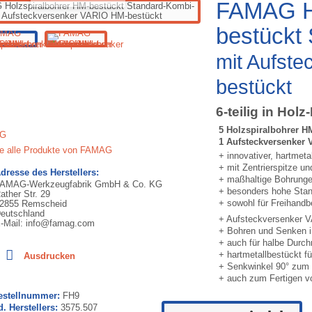
FAMAG Ho
bestückt
mit Aufst
bestückt
6-teilig in Holz
5 Holzspiralbohrer H
1 Aufsteckversenker 
ie alle Produkte von FAMAG
+ innovativer, hartmeta
+ mit Zentrierspitze un
dresse des Herstellers:
+ maßhaltige Bohrungen
AMAG-Werkzeugfabrik GmbH & Co. KG
+ besonders hohe Stand
ather Str. 29
+ sowohl für Freihandbe
2855 Remscheid
eutschland
+ Aufsteckversenker V
-Mail: info@famag.com
+ Bohren und Senken in
+ auch für halbe Durchm
+ hartmetallbestückt f
Ausdrucken
+ Senkwinkel 90° zum
+ auch zum Fertigen vo
Bestellnummer:
FH9
d. Herstellers:
3575.507