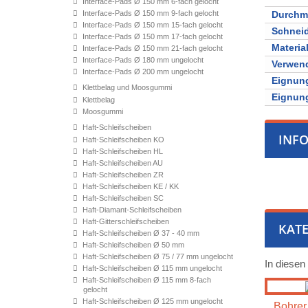
Interface-Pads Ø 150 mm 6-fach gelocht
Interface-Pads Ø 150 mm 9-fach gelocht
Durchm
Interface-Pads Ø 150 mm 15-fach gelocht
Schnei
Interface-Pads Ø 150 mm 17-fach gelocht
Materia
Interface-Pads Ø 150 mm 21-fach gelocht
Interface-Pads Ø 180 mm ungelocht
Verwen
Interface-Pads Ø 200 mm ungelocht
Eignung
Klettbelag und Moosgummi
Eignung
Klettbelag
Moosgummi
Haft-Schleifscheiben
INF
Haft-Schleifscheiben KO
Haft-Schleifscheiben HL
Haft-Schleifscheiben AU
Haft-Schleifscheiben ZR
Haft-Schleifscheiben KE / KK
Haft-Schleifscheiben SC
Haft-Diamant-Schleifscheiben
Haft-Gitterschleifscheiben
KATE
Haft-Schleifscheiben Ø 37 - 40 mm
Haft-Schleifscheiben Ø 50 mm
Haft-Schleifscheiben Ø 75 / 77 mm ungelocht
In diesen
Haft-Schleifscheiben Ø 115 mm ungelocht
Haft-Schleifscheiben Ø 115 mm 8-fach
gelocht
Haft-Schleifscheiben Ø 125 mm ungelocht
Bohrer 