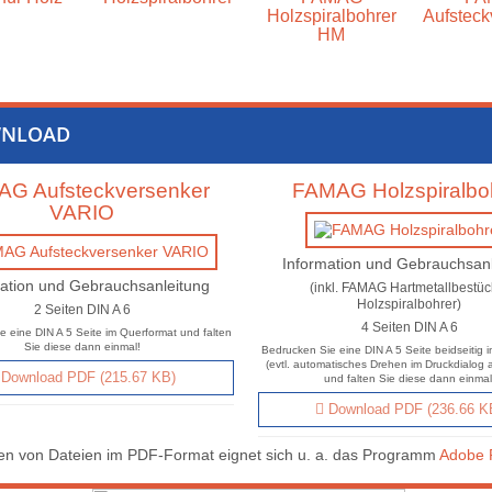
Holzspiralbohrer
Aufsteck
HM
NLOAD
G Aufsteckversenker
FAMAG Holzspiralbo
VARIO
Information und Gebrauchsan
ation und Gebrauchsanleitung
(inkl. FAMAG Hartmetallbestüc
Holzspiralbohrer)
2 Seiten DIN A 6
4 Seiten DIN A 6
e eine DIN A 5 Seite im Querformat und falten
Sie diese dann einmal!
Bedrucken Sie eine DIN A 5 Seite beidseitig 
(evtl. automatisches Drehen im Druckdialog 
Download PDF (215.67 KB)
und falten Sie diese dann einmal
Download PDF (236.66 K
n von Dateien im PDF-Format eignet sich u. a. das Programm
Adobe 