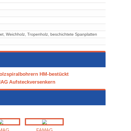
, ⁠Weichholz, ⁠⁠⁠⁠⁠Tropenholz, ⁠⁠⁠⁠⁠⁠⁠⁠⁠⁠beschichtete Spanplatten
olzspiralbohrern HM-bestückt
MAG Aufsteckversenkern
MAG
FAMAG