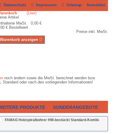
Datenschutz
Impressum
Sitemap
Anmelden
Warenkorb
(Leer)
eine Artikel
nthaltene MwSt. 0,00 €
,00 €
Bestellwert
Preise inkl. MwSt.
Warenkorb anzeigen
en
noch ändern sowie die MwSt. berechnet werden bzw.
HL Standard oder nach den vorliegenden Informationen!
WEITERE PRODUKTE
SONDERANGEBOTE
FAMAG Holzspiralbohrer HM-bestückt Standard-Kombi-