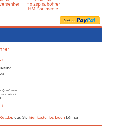
versenker
Holzspiralbohrer
HM Sortimente
hrer
leitung
kte
im Querformat
ausschalten)
!
B)
Reader
, das Sie
hier kostenlos laden
können.