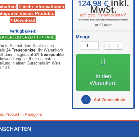
inkl.
124,98 €
MwSt.
chaften
> mehr Informationen
ategorien dieses Produkts
ggf. zzgl. Versandkosten*
> Download
innerhalb Deutschlands versandkostenfrei!
auf Lager
Verfügbarkeit:
Menge
LAGER, LIEFERZEIT 1 - 4 TAGE
eln Sie mit dem Kauf dieses
kels
24
Treuepunkte
. Ihr Warenkorb
ält dann insgesamt
24
Treuepunkte
Umwandlung bei Ihrer nächsten
ellung in einen Gutschein im Wert
2,40 €
.
In den
Warenkorb
Auf Wunschliste
es Produkt in Kategorie
ENSCHAFTEN