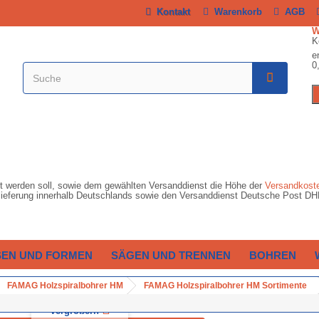
Kontakt
Warenkorb
AGB
K
e
0
ert werden soll, sowie dem gewählten Versanddienst die Höhe der
Versandkost
ardlieferung innerhalb Deutschlands sowie den Versanddienst Deutsche Post D
SEN UND FORMEN
SÄGEN UND TRENNEN
BOHREN
FAMAG Holzspiralbohrer HM
FAMAG Holzspiralbohrer HM Sortimente
Vergrößern