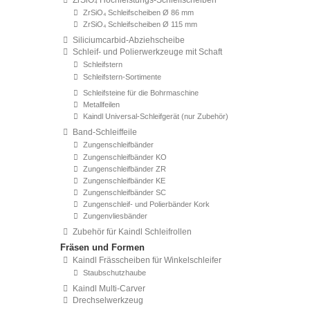
ZrSiO₄ Hochleistungs-Schleifscheiben
ZrSiO₄ Schleifscheiben Ø 86 mm
ZrSiO₄ Schleifscheiben Ø 115 mm
Siliciumcarbid-Abziehscheibe
Schleif- und Polierwerkzeuge mit Schaft
Schleifstern
Schleifstern-Sortimente
Schleifsteine für die Bohrmaschine
Metallfeilen
Kaindl Universal-Schleifgerät (nur Zubehör)
Band-Schleiffeile
Zungenschleifbänder
Zungenschleifbänder KO
Zungenschleifbänder ZR
Zungenschleifbänder KE
Zungenschleifbänder SC
Zungenschleif- und Polierbänder Kork
Zungenvliesbänder
Zubehör für Kaindl Schleifrollen
Fräsen und Formen
Kaindl Frässcheiben für Winkelschleifer
Staubschutzhaube
Kaindl Multi-Carver
Drechselwerkzeug