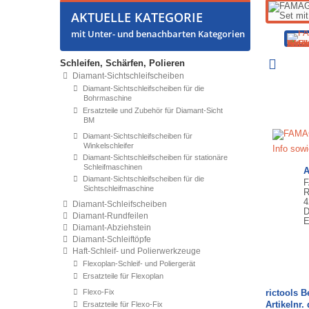
AKTUELLE KATEGORIE
mit Unter- und benachbarten Kategorien
Schleifen, Schärfen, Polieren
Diamant-Sichtschleifscheiben
Diamant-Sichtschleifscheiben für die
Bohrmaschine
Ersatzteile und Zubehör für Diamant-Sicht
BM
Diamant-Sichtschleifscheiben für
Winkelschleifer
Info sow
Diamant-Sichtschleifscheiben für stationäre
Schleifmaschinen
A
Diamant-Sichtschleifscheiben für die
F
Sichtschleifmaschine
R
4
Diamant-Schleifscheiben
D
Diamant-Rundfeilen
E
Diamant-Abziehstein
Diamant-Schleiftöpfe
Haft-Schleif- und Polierwerkzeuge
Flexoplan-Schleif- und Poliergerät
Ersatzteile für Flexoplan
Flexo-Fix
rictools 
Artikelnr. 
Ersatzteile für Flexo-Fix