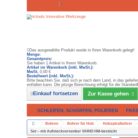
Select Language
▼
Das ausgewählte Produkt wurde in Ihren Warenkorb gelegt!
Menge:
Gesamtpreis:
Sie haben 1 Artikel in Ihrem Warenkorb.
Artikel im Warenkorb (inkl. MwSt.):
MwSt.
0,00 €
Bestellwert (inkl. MwSt.):
Bitte beachten Sie, daß sich je nach dem Land, in das gelief
entfallen kann. Die jetzige Berechnung erfolgt für die Stand
Einkauf fortsetzen
Zur Kasse gehen
SCHLEIFEN, SCHÄRFEN, POLIEREN
FRÄ
Bohren
Bohrer für Holz
Holzspiralbohrer
Set – mit Aufsteckversenker VARIO HM-bestückt