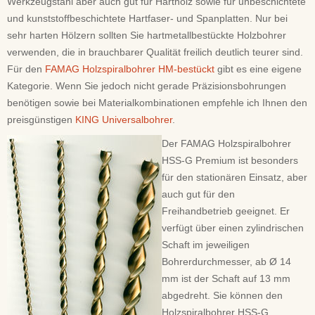
Werkzeugstahl aber auch gut für Hartholz sowie für unbeschichtete
und kunststoffbeschichtete Hartfaser- und Spanplatten. Nur bei
sehr harten Hölzern sollten Sie hartmetallbestückte Holzbohrer
verwenden, die in brauchbarer Qualität freilich deutlich teurer sind.
Für den
FAMAG Holzspiralbohrer HM-bestückt
gibt es eine eigene
Kategorie. Wenn Sie jedoch nicht gerade Präzisionsbohrungen
benötigen sowie bei Materialkombinationen empfehle ich Ihnen den
preisgünstigen
KING Universalbohrer
.
Der FAMAG Holzspiralbohrer
HSS-G Premium ist besonders
für den stationären Einsatz, aber
auch gut für den
Freihandbetrieb geeignet. Er
verfügt über einen zylindrischen
Schaft im jeweiligen
Bohrerdurchmesser, ab Ø 14
mm ist der Schaft auf 13 mm
abgedreht. Sie können den
Holzspiralbohrer HSS-G