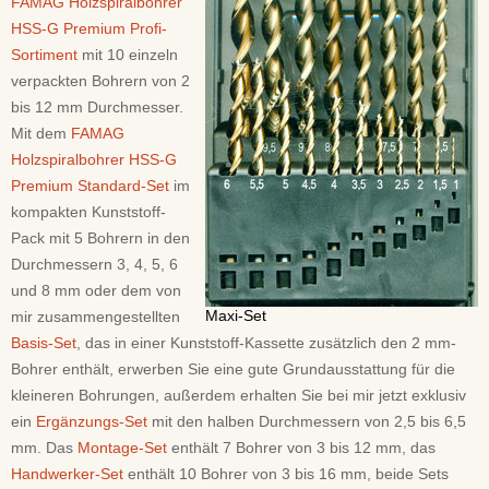
FAMAG Holzspiralbohrer
HSS-G Premium Profi-
Sortiment
mit 10 einzeln
verpackten Bohrern von 2
bis 12 mm Durchmesser.
Mit dem
FAMAG
Holzspiralbohrer HSS-G
Premium Standard-Set
im
kompakten Kunststoff-
Pack mit 5 Bohrern in den
Durchmessern 3, 4, 5, 6
und 8 mm oder dem von
Maxi-Set
mir zusammengestellten
Basis-Set
, das in einer Kunststoff-Kassette zusätzlich den 2 mm-
Bohrer enthält, erwerben Sie eine gute Grundausstattung für die
kleineren Bohrungen, außerdem erhalten Sie bei mir jetzt exklusiv
ein
Ergänzungs-Set
mit den halben Durchmessern von 2,5 bis 6,5
mm. Das
Montage-Set
enthält 7 Bohrer von 3 bis 12 mm, das
Handwerker-Set
enthält 10 Bohrer von 3 bis 16 mm, beide Sets