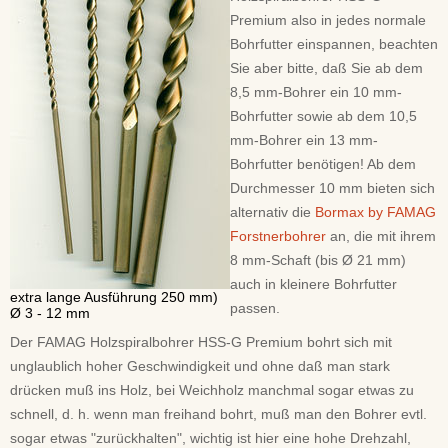
Premium also in jedes normale
Bohrfutter einspannen, beachten
Sie aber bitte, daß Sie ab dem
8,5 mm-Bohrer ein 10 mm-
Bohrfutter sowie ab dem 10,5
mm-Bohrer ein 13 mm-
Bohrfutter benötigen! Ab dem
Durchmesser 10 mm bieten sich
alternativ die
Bormax by FAMAG
Forstnerbohrer
an, die mit ihrem
8 mm-Schaft (bis Ø 21 mm)
auch in kleinere Bohrfutter
extra lange Ausführung 250 mm)
passen.
Ø 3 - 12 mm
Der FAMAG Holzspiralbohrer HSS-G Premium bohrt sich mit
unglaublich hoher Geschwindigkeit und ohne daß man stark
drücken muß ins Holz, bei Weichholz manchmal sogar etwas zu
schnell, d. h. wenn man freihand bohrt, muß man den Bohrer evtl.
sogar etwas "zurückhalten", wichtig ist hier eine hohe Drehzahl,