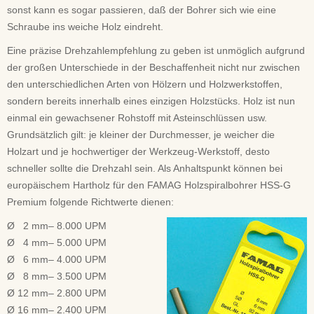
sonst kann es sogar passieren, daß der Bohrer sich wie eine
Schraube ins weiche Holz eindreht.
Eine präzise Drehzahlempfehlung zu geben ist unmöglich aufgrund
der großen Unterschiede in der Beschaffenheit nicht nur zwischen
den unterschiedlichen Arten von Hölzern und Holzwerkstoffen,
sondern bereits innerhalb eines einzigen Holzstücks. Holz ist nun
einmal ein gewachsener Rohstoff mit Asteinschlüssen usw.
Grundsätzlich gilt: je kleiner der Durchmesser, je weicher die
Holzart und je hochwertiger der Werkzeug-Werkstoff, desto
schneller sollte die Drehzahl sein. Als Anhaltspunkt können bei
europäischem Hartholz für den FAMAG Holzspiralbohrer HSS-G
Premium folgende Richtwerte dienen:
Ø 2 mm– 8.000 UPM
Ø 4 mm– 5.000 UPM
Ø 6 mm– 4.000 UPM
Ø 8 mm– 3.500 UPM
Ø 12 mm– 2.800 UPM
Ø 16 mm– 2.400 UPM