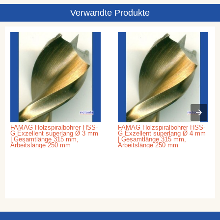
Verwandte Produkte
FAMAG Holzspiralbohrer HSS-
FAMAG Holzspiralbohrer HSS-
G Exzellent superlang Ø 3 mm
G Exzellent superlang Ø 4 mm
| Gesamtlänge 315 mm,
| Gesamtlänge 315 mm,
Arbeitslänge 250 mm
Arbeitslänge 250 mm