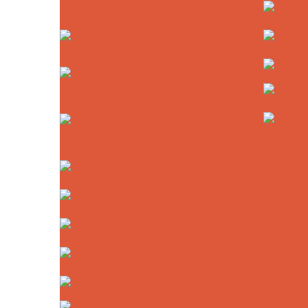
Diamant-Sichtschleifscheiben für die
Bohrmaschine
Staubschu
Kaindl Mult
Diamant-Sichtschleifscheiben für Winkelschleifer
Drechselw
Diamant-Sichtschleifscheiben für stationäre
Drechselei
Schleifmaschinen
Drechselm
Diamant-Sichtschleifscheiben für die
Sichtschleifmaschine
Diamant-Schleifscheiben
Diamant-Rundfeilen
Diamant-Abziehstein
Diamant-Schleiftöpfe
Haft-Schleif- und Polierwerkzeuge