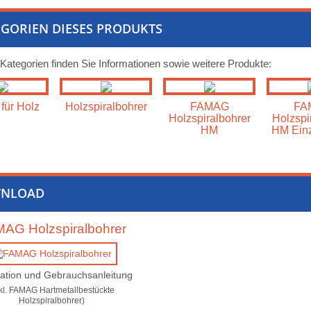
GORIEN DIESES PRODUKTS
 Kategorien finden Sie Informationen sowie weitere Produkte:
für Holz
Holzspiralbohrer
FAMAG
FA
Holzspiralbohrer
Holzspi
HM
HM Einz
NLOAD
AG Holzspiralbohrer
ation und Gebrauchsanleitung
nkl. FAMAG Hartmetallbestückte
Holzspiralbohrer)