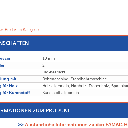
es Produkt in Kategorie
ENSCHAFTEN
esser
10 mm
den
2
l
⁠⁠⁠⁠⁠⁠⁠⁠HM-bestückt
dung mit
Bohrmaschine, Standbohrmaschine
 für Holz
Holz allgemein, ⁠⁠⁠Hartholz, ⁠⁠⁠⁠⁠Tropenholz, ⁠⁠⁠⁠⁠⁠⁠⁠Spanp
 für Kunststoff
Kunststoff allgemein
ORMATIONEN ZUM PRODUKT
>>
Ausführliche Informationen zu den FAMAG H