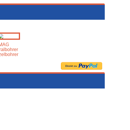
MAG
ralbohrer
elbohrer