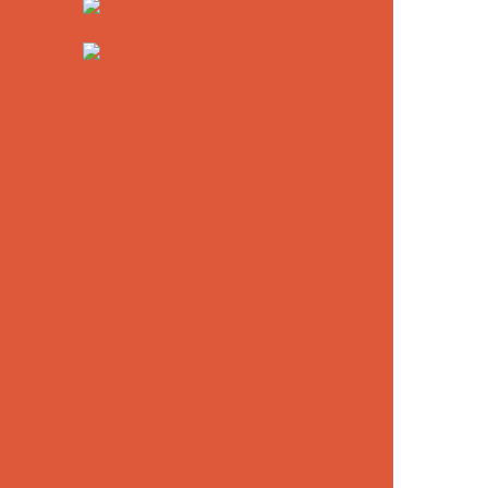
S-R
Auktionshammer
Verpacken
-G / HSS-G-
 HSS-G-Co
r HSS-G Typ
er