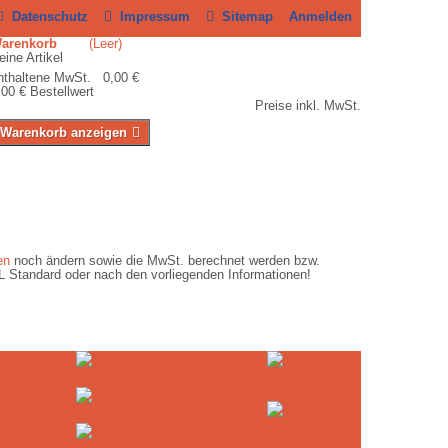
Datenschutz
Impressum
Sitemap
Anmelden
Warenkorb
(Leer)
eine Artikel
nthaltene MwSt. 0,00 €
,00 €
Bestellwert
Preise inkl. MwSt.
Warenkorb anzeigen
en
noch ändern sowie die MwSt. berechnet werden bzw.
HL Standard oder nach den vorliegenden Informationen!
Weitere Produkte
Sonderangebote
Halten
Schnäppchen