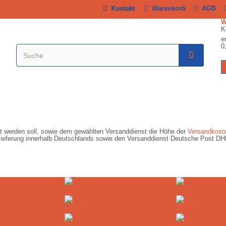
Kontakt
Warenkorb
AGB
K
e
0
ert werden soll, sowie dem gewählten Versanddienst die Höhe der
Versandkost
ardlieferung innerhalb Deutschlands sowie den Versanddienst Deutsche Post D
d Formen
Sägen und Trennen
Bohren
Kreissägeblätter
Universalbohrer
sscheiben für
ifer