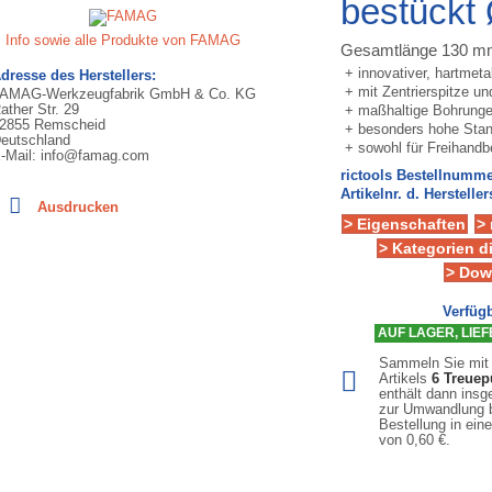
bestückt
Info sowie alle Produkte von FAMAG
Gesamtlänge 130 mm
+ innovativer, hartmeta
dresse des Herstellers:
+ mit Zentrierspitze un
AMAG-Werkzeugfabrik GmbH & Co. KG
ather Str. 29
+ maßhaltige Bohrungen
2855 Remscheid
+ besonders hohe Stand
eutschland
+ sowohl für Freihandbe
-Mail: info@famag.com
rictools Bestellnumme
Artikelnr. d. Hersteller
Ausdrucken
> Eigenschaften
>
> Kategorien d
> Dow
Verfügb
AUF LAGER, LIEFE
Sammeln Sie mit
Artikels
6
Treuep
enthält dann ins
zur Umwandlung b
Bestellung in ein
von
0,60 €
.