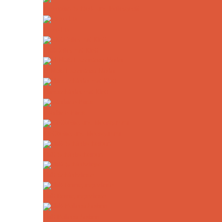
Flexoplan-Schleif- und Poliergerät
Flexo-Fix
Stützteller mit Klett
MINI35 Exzenterschleifer
Handschleifer mit Klett
Interface-Pads
Klettbelag und Moosgummi
Haft-Schleifscheiben
Haft-Schleifvliese
Haft-Reinigungsvliese
Haft-Polierscheiben