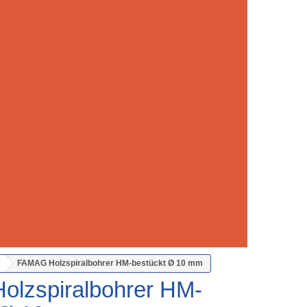
FAMAG Holzspiralbohrer HM-bestückt Ø 10 mm
lzspiralbohrer HM-