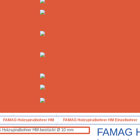
Dünne Trennscheiben für Metall
Dünne Trennscheiben für Metall Ø
115 mm
Dünne Trennscheiben für Metall Ø
125 mm
Dünne Trennscheiben für Metall Ø
230 mm
Gartenscheren
Zubehör für die Gartenscheren
Sets inklusive Winkelschleifer
Vergrößern
FAMAG Holzspiralbohrer HM
FAMAG Holzspiralbohrer HM Einzelbohrer
FAMAG Ho