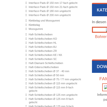
Interface-Pads Ø 150 mm 17-fach gelocht
Interface-Pads Ø 150 mm 21-fach gelocht
KATE
Interface-Pads Ø 180 mm ungelocht
Interface-Pads Ø 200 mm ungelocht
Klettbelag und Moosgummi
In diesen
Klettbelag
Moosgummi
Haft-Schleifscheiben
Bohrer 
Haft-Schleifscheiben KO
Haft-Schleifscheiben HL
Haft-Schleifscheiben AU
Haft-Schleifscheiben ZR
Haft-Schleifscheiben KE / KK
Haft-Schleifscheiben SC
Haft-Diamant-Schleifscheiben
DOW
Haft-Gitterschleifscheiben
Haft-Schleifscheiben Ø 37 - 40 mm
Haft-Schleifscheiben Ø 50 mm
FAM
Haft-Schleifscheiben Ø 75 / 77 mm ungelocht
Haft-Schleifscheiben Ø 115 mm ungelocht
Haft-Schleifscheiben Ø 115 mm 8-fach
gelocht
Inform
Haft-Schleifscheiben Ø 125 mm ungelocht
Haft-Schleifscheiben Ø 125 mm 8-fach
(i
gelocht
Haft-Schleifscheiben Ø 125 mm 9-fach