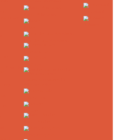
ohrer
Bohrmaschinenhalter
Ausverkauf
Kaindl Multi-Shaft
nstruction
B-Waren
Kleben
Leuchten und Vergrößern
Lupenleuchten
Schützen
und Keramik
Staubschutzhauben für
Winkelschleifer
ngs-
Augenschutz
Reinigen
d -
Kaindl Rohrfrei
Reinigungsgummi