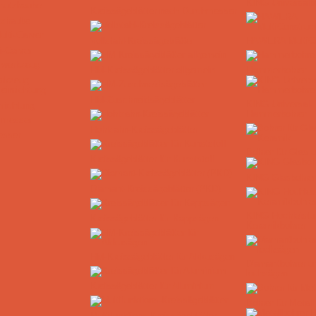
KING Universalb
Kreissägeblätter nach Durchmesser
tzhaube
Vollstahl-Kreissägeblätter
HAWERA MultiCo
i-Carver
HM-Kreissägeblätter allgemein
Hammerbohrer
erkzeug
HM-Zuschneidsägeblätter
KING Universal-
nrichtung
Hammerbohrer
Hohlzahn-Kreissägeblätter
esser
Bohrer für Glas 
Kreissägeblätter für Kunststoff
KING Glasbohrer
Diamant-Kreissägeblätter (PKD)
KING Hochleistu
Kreissägeblätter für Kappsägen
Keramikbohrer
HM-Kreissägeblätter für Akkusägen
Diamantbohrer un
lochsägen
Kreissägeblätter für Aluminium
Bohrer für Metall
Multifunktions-Kreissägeblätter