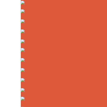
ZrSiO₄ Hochleistungs-Schleifscheiben
ZrSiO₄ Schleifscheiben Ø 86 mm
ZrSiO₄ Schleifscheiben Ø 115 mm
Siliciumcarbid-Abziehscheibe
Schleif- und Polierwerkzeuge mit Schaft
Schleifstern
Schleifsteine für die Bohrmaschine
Metallfeilen
Kaindl Universal-Schleifgerät (nur Zubehör)
Band-Schleiffeile
Zungenschleifbänder