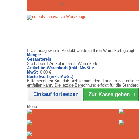
Select Language
▼
Das ausgewählte Produkt wurde in Ihren Warenkorb gelegt!
Menge:
Gesamtpreis:
Sie haben 1 Artikel in Ihrem Warenkorb.
Artikel im Warenkorb (inkl. MwSt.):
MwSt.
0,00 €
Bestellwert (inkl. MwSt.):
Bitte beachten Sie, daß sich je nach dem Land, in das gelief
entfallen kann. Die jetzige Berechnung erfolgt für die Stand
Einkauf fortsetzen
Zur Kasse gehen
Menü
Schleifen, Schärfen, Polieren
Fräsen un
Diamant-Sichtschleifscheiben
Kaindl Frä
Winkelschle