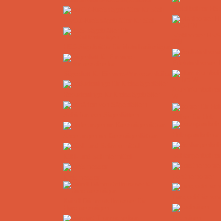
Metallbohrer HS
DryCut-Kreissägeblätter für Stahl
Stahlbohrer HSS
TiN
HSS-Sägeblätter für Metallkreissägen
Edelstahlbohrer
Sägeblatt für Einhand-Winkelschleifer
Aluminiumbohre
Reduzierringe für Kreissägeblätter
W
Schärfen von Sägeblättern
Bohrer für Holz
Holzspiralbohrer
Änderungen an Kreissägeblättern
Schlangenbohrer
Kühl- und Schmiermittel
Forstnerbohrer
Kreismesser
Langlochfräsbohr
Kaindl Dämmstoffmesser für
Handkreissägen
Locheisen