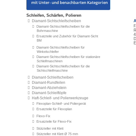
mit Unter- und benachbarten Kategorien
Schleifen, Schärfen, Polieren
A
Diamant-Sichtschleifscheiben
F
Diamant-Sichtschleifscheiben für die
R
Bohrmaschine
4
Ersatzteile und Zubehör für Diamant-Sicht
D
BM
E
Diamant-Sichtschleifscheiben für
Winkelschleifer
Diamant-Sichtschleifscheiben für stationäre
Schleifmaschinen
Diamant-Sichtschleifscheiben für die
Sichtschleifmaschine
Diamant-Schleifscheiben
Diamant-Rundfeilen
Diamant-Abziehstein
Diamant-Schleiftöpfe
Haft-Schleif- und Polierwerkzeuge
Flexoplan-Schleif- und Poliergerät
Ersatzteile für Flexoplan
Flexo-Fix
Ersatzteile für Flexo-Fix
Stützteller mit Klett
Stützteller mit Klett Ø 75 mm