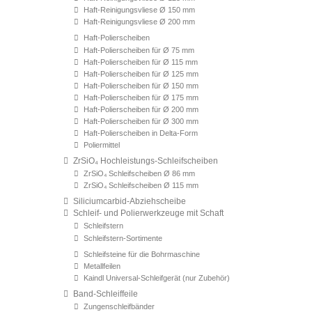
Haft-Reinigungsvliese Ø 150 mm
Haft-Reinigungsvliese Ø 200 mm
Haft-Polierscheiben
Haft-Polierscheiben für Ø 75 mm
Haft-Polierscheiben für Ø 115 mm
Haft-Polierscheiben für Ø 125 mm
Haft-Polierscheiben für Ø 150 mm
Haft-Polierscheiben für Ø 175 mm
Haft-Polierscheiben für Ø 200 mm
Haft-Polierscheiben für Ø 300 mm
Haft-Polierscheiben in Delta-Form
Poliermittel
ZrSiO₄ Hochleistungs-Schleifscheiben
ZrSiO₄ Schleifscheiben Ø 86 mm
ZrSiO₄ Schleifscheiben Ø 115 mm
Siliciumcarbid-Abziehscheibe
Schleif- und Polierwerkzeuge mit Schaft
Schleifstern
Schleifstern-Sortimente
Schleifsteine für die Bohrmaschine
Metallfeilen
Kaindl Universal-Schleifgerät (nur Zubehör)
Band-Schleiffeile
Zungenschleifbänder