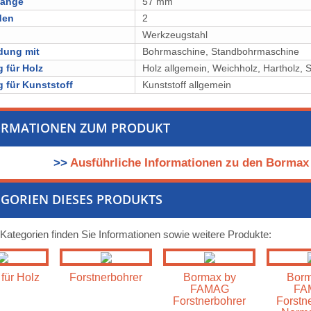
länge
57 mm
den
2
l
⁠⁠Werkzeugstahl
dung mit
Bohrmaschine, Standbohrmaschine
 für Holz
Holz allgemein, ⁠Weichholz, ⁠⁠⁠Hartholz, ⁠⁠⁠
 für Kunststoff
Kunststoff allgemein
ORMATIONEN ZUM PRODUKT
>>
Ausführliche Informationen zu den Borma
GORIEN DIESES PRODUKTS
 Kategorien finden Sie Informationen sowie weitere Produkte:
für Holz
Forstnerbohrer
Bormax by
Borm
FAMAG
FA
Forstnerbohrer
Forstn