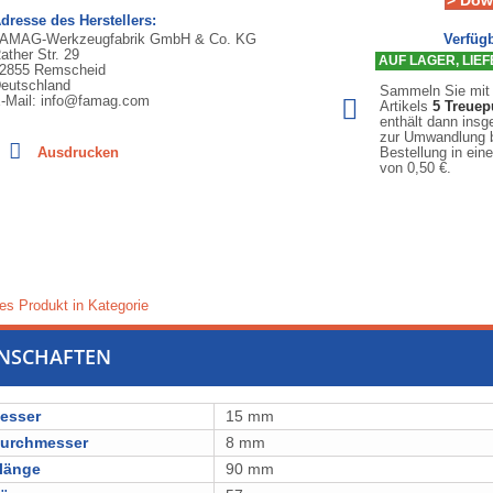
> Dow
dresse des Herstellers:
AMAG-Werkzeugfabrik GmbH & Co. KG
Verfügb
ather Str. 29
AUF LAGER, LIEFE
2855 Remscheid
eutschland
Sammeln Sie mit
-Mail: info@famag.com
Artikels
5
Treuep
enthält dann ins
zur Umwandlung b
Ausdrucken
Bestellung in ein
von
0,50 €
.
es Produkt in Kategorie
ENSCHAFTEN
esser
15 mm
durchmesser
8 mm
länge
90 mm