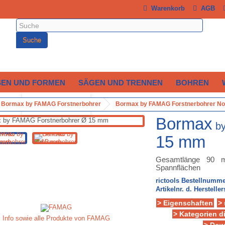
Warenkorb
AGB
Suche
SEN UND FORMEN
SÄGEN UND TRENNEN
BOHREN
Bormax by FAMAG Forstnerbohrer
Vergrößern
Bormax by FAMAG Forstnerbohrer No
Bormax
b
15 mm
Gesamtlänge 90 
Spannflächen
rictools Bestellnumme
Artikelnr. d. Hersteller
> Eigenschaften
>
> Kategorien d
Info sowie alle Produkte von FAMAG