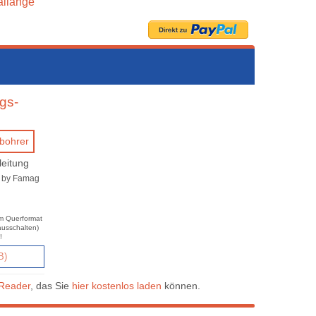
llänge
gs-
leitung
x by Famag
im Querformat
ausschalten)
!
B)
Reader
, das Sie
hier kostenlos laden
können.