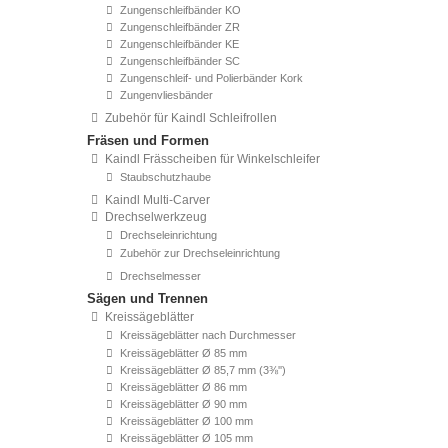
Zungenschleifbänder KO
Zungenschleifbänder ZR
Zungenschleifbänder KE
Zungenschleifbänder SC
Zungenschleif- und Polierbänder Kork
Zungenvliesbänder
Zubehör für Kaindl Schleifrollen
Fräsen und Formen
Kaindl Frässcheiben für Winkelschleifer
Staubschutzhaube
Kaindl Multi-Carver
Drechselwerkzeug
Drechseleinrichtung
Zubehör zur Drechseleinrichtung
Drechselmesser
Sägen und Trennen
Kreissägeblätter
Kreissägeblätter nach Durchmesser
Kreissägeblätter Ø 85 mm
Kreissägeblätter Ø 85,7 mm (3⅜'')
Kreissägeblätter Ø 86 mm
Kreissägeblätter Ø 90 mm
Kreissägeblätter Ø 100 mm
Kreissägeblätter Ø 105 mm