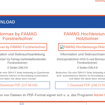
Norma
NLOAD
Bormax by FAMAG
FAMAG Hochleistun
Forstnerbohrer
Holzbohrer
ation und Gebrauchsanleitung
Information und Gebrauchsan
ormax³ by Famag hartmetallbestückter
(Holzspiralbohrer HSS-G und Borma
Forstnerbohrer)
Forstnerbohrer)
4 Seiten DIN A 6
4 Seiten DIN A 6
e eine DIN A 5 Seite beidseitig im Querformat
Bedrucken Sie eine DIN A 5 Seite beidseitig 
matisches Drehen im Druckdialog ausschalten)
(evtl. automatisches Drehen im Druckdialog 
und falten Sie diese dann einmal!
und falten Sie diese dann einmal
Download PDF (237.98 KB)
Download PDF (248.27 K
n von Dateien im PDF-Format eignet sich u. a. das Programm
Adobe 