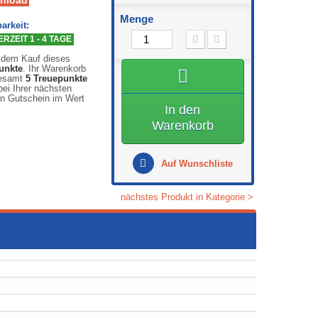
nload
Menge
arkeit:
RZEIT 1 - 4 TAGE
 dem Kauf dieses
unkte
. Ihr Warenkorb
gesamt
5
Treuepunkte
ei Ihrer nächsten
en Gutschein im Wert
In den
Warenkorb
Auf Wunschliste
nächstes Produkt in Kategorie >