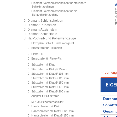
Diamant-Sichtschleifscheiben für stationäre
A
Schleifmaschinen
F
Diamant-Sichtschleifscheiben für die
R
Sichtschleifmaschine
4
D
Diamant-Schleifscheiben
E
Diamant-Rundfeilen
Diamant-Abziehstein
Diamant-Schleiftöpfe
Haft-Schleif- und Polierwerkzeuge
Flexoplan-Schleif- und Poliergerät
Ersatzteile für Flexoplan
Flexo-Fix
Ersatzteile für Flexo-Fix
Stützteller mit Klett
Stützteller mit Klett Ø 75 mm
< vorherig
Stützteller mit Klett Ø 115 mm
Stützteller mit Klett Ø 125 mm
Stützteller mit Klett Ø 150 mm
EIG
Stützteller mit Klett Ø 175 mm
Stützteller mit Klett Ø 200 mm
Adapter für Stützteller
Durchm
MINI35 Exzenterschleifer
Schaft
Handschleifer mit Klett
Gesamt
Handschleifer mit Klett Ø 125 mm
Handschleifer mit Klett Ø 150 mm