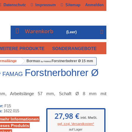
Datenschutz
Impressum
Sitemap
Anmelden
Warenkorb
(Leer)
WEITERE PRODUKTE
SONDERANGEBOTE
rmallänge
Bormax
Forstnerbohrer Ø 15 mm
by FAMAG
Forstnerbohrer Ø
y FAMAG
mm, Arbeitslänge 57 mm, Schaft Ø 8 mm mit
r:
F15
s:
1622.015
27,98 €
inkl. MwSt.
 mehr Informationen
ggf. zzgl. Versandkosten*
ieses Produkts
auf Lager