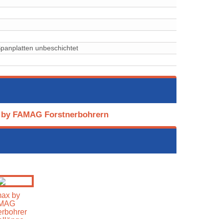
⁠⁠⁠⁠⁠Spanplatten unbeschichtet
x by FAMAG Forstnerbohrern
ax by
MAG
erbohrer