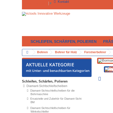
Kontakt
Select Language
▼
SCHLEIFEN, SCHÄRFEN, POLIEREN
FRÄ
Bohren
Bohrer für Holz
Forstnerbohrer
AKTUELLE KATEGORIE
mit Unter- und benachbarten Kategorien
Schleifen, Schärfen, Polieren
Diamant-Sichtschleifscheiben
Diamant-Sichtschleifscheiben für die
Bohrmaschine
Ersatzteile und Zubehör für Diamant-Sicht
BM
Diamant-Sichtschleifscheiben für
Winkelschleifer