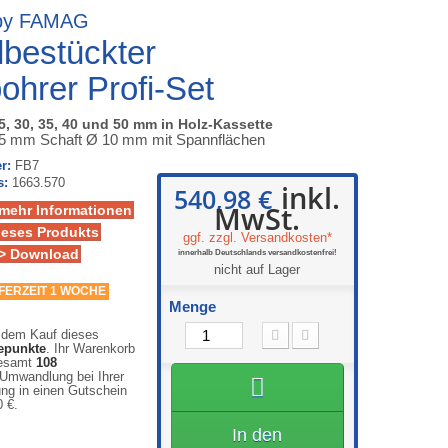
y FAMAG
lbestückter
ohrer Profi-Set
25, 30, 35, 40 und 50 mm in Holz-Kassette
25 mm Schaft Ø 10 mm mit Spannflächen
r:
FB7
s:
1663.570
inkl.
540,98 €
MwSt.
 mehr Informationen
ieses Produkts
ggf. zzgl. Versandkosten*
> Download
innerhalb Deutschlands versandkostenfrei!
nicht auf Lager
EFERZEIT 1 WOCHE
Menge
 dem Kauf dieses
epunkte
. Ihr Warenkorb
gesamt
108
Umwandlung bei Ihrer
ng in einen Gutschein
0 €
.
In den