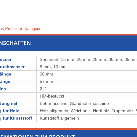
es Produkt in Kategorie
ENSCHAFTEN
esser
Sortiment, 15 mm, 20 mm, 25 mm, 30 mm, 35 m
durchmesser
8 mm, 10 mm
länge
90 mm
länge
57 mm
den
2, 1
l
⁠⁠⁠⁠⁠⁠⁠⁠HM-bestückt
dung mit
Bohrmaschine, Standbohrmaschine
 für Holz
Holz allgemein, ⁠Weichholz, ⁠⁠⁠Hartholz, ⁠⁠⁠⁠⁠Tropenholz, ⁠⁠⁠⁠
 für Kunststoff
Kunststoff allgemein