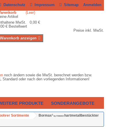
Datenschutz
Impressum
Sitemap
Anmelden
Warenkorb
(Leer)
eine Artikel
nthaltene MwSt. 0,00 €
,00 €
Bestellwert
Preise inkl. MwSt.
Warenkorb anzeigen
en
noch ändern sowie die MwSt. berechnet werden bzw.
HL Standard oder nach den vorliegenden Informationen!
WEITERE PRODUKTE
SONDERANGEBOTE
ohrer Sortimente
Bormax³
hartmetallbestückter
by FAMAG