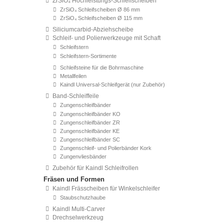
ZrSiO₄ Hochleistungs-Schleifscheiben
ZrSiO₄ Schleifscheiben Ø 86 mm
ZrSiO₄ Schleifscheiben Ø 115 mm
Siliciumcarbid-Abziehscheibe
Schleif- und Polierwerkzeuge mit Schaft
Schleifstern
Schleifstern-Sortimente
Schleifsteine für die Bohrmaschine
Metallfeilen
Kaindl Universal-Schleifgerät (nur Zubehör)
Band-Schleiffeile
Zungenschleifbänder
Zungenschleifbänder KO
Zungenschleifbänder ZR
Zungenschleifbänder KE
Zungenschleifbänder SC
Zungenschleif- und Polierbänder Kork
Zungenvliesbänder
Zubehör für Kaindl Schleifrollen
Fräsen und Formen
Kaindl Frässcheiben für Winkelschleifer
Staubschutzhaube
Kaindl Multi-Carver
Drechselwerkzeug