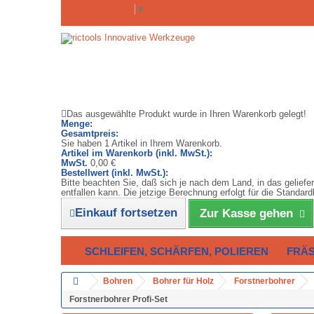
Select Language
▼
Das ausgewählte Produkt wurde in Ihren Warenkorb gelegt!
Menge:
Gesamtpreis:
Sie haben 1 Artikel in Ihrem Warenkorb.
Artikel im Warenkorb (inkl. MwSt.):
MwSt.
0,00 €
Bestellwert (inkl. MwSt.):
Bitte beachten Sie, daß sich je nach dem Land, in das gelief
entfallen kann. Die jetzige Berechnung erfolgt für die Stand
Einkauf fortsetzen
Zur Kasse gehen
SCHLEIFEN, SCHÄRFEN, POLIEREN
FRÄ
Bohren
Bohrer für Holz
Forstnerbohrer
Forstnerbohrer Profi-Set