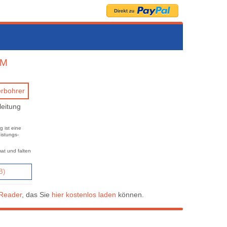
HM
leitung
 ist eine
istungs-
at und falten
B)
Reader
, das Sie
hier kostenlos laden
können.