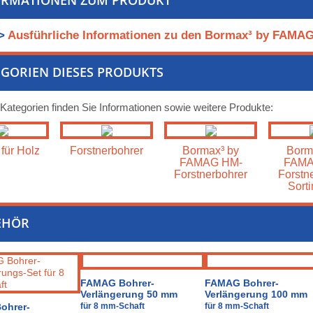
ORMATIONEN ZUM PRODUKT
>
Ausführliche Informationen zu den Bormax³ by FAMAG
GORIEN DIESES PRODUKTS
 Kategorien finden Sie Informationen sowie weitere Produkte:
für Holz
Forstnerbohrer
Bormax³ by
Borm
FAMAG HM-
FAMA
Forstnerbohrer
Forstn
Sort
EHÖR
FAMAG Bohrer-
FAMAG Bohrer-
Verlängerung 50 mm
Verlängerung 100 mm
ohrer-
für 8 mm-Schaft
für 8 mm-Schaft