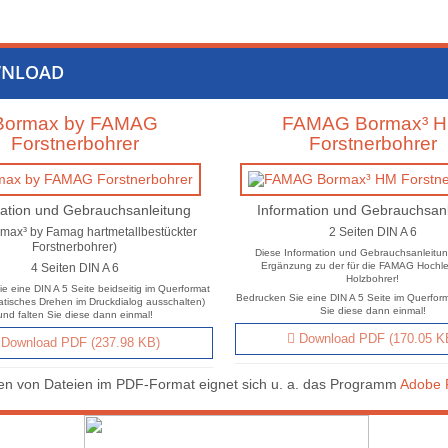
NLOAD
Bormax by FAMAG
FAMAG Bormax³ 
Forstnerbohrer
Forstnerbohrer
ation und Gebrauchsanleitung
Information und Gebrauchsan
ormax³ by Famag hartmetallbestückter
2 Seiten DIN A 6
Forstnerbohrer)
Diese Information und Gebrauchsanleitung
Ergänzung zu der für die FAMAG Hochle
4 Seiten DIN A 6
Holzbohrer!
e eine DIN A 5 Seite beidseitig im Querformat
Bedrucken Sie eine DIN A 5 Seite im Querform
matisches Drehen im Druckdialog ausschalten)
Sie diese dann einmal!
und falten Sie diese dann einmal!
Download PDF (170.05 K
Download PDF (237.98 KB)
n von Dateien im PDF-Format eignet sich u. a. das Programm
Adobe 