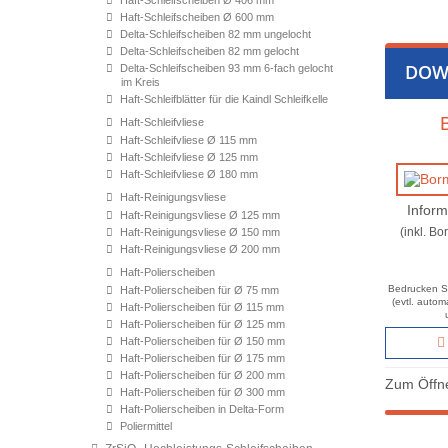
Haft-Schleifscheiben Ø 406 mm
Haft-Schleifscheiben Ø 600 mm
Delta-Schleifscheiben 82 mm ungelocht
Delta-Schleifscheiben 82 mm gelocht
DOW
Delta-Schleifscheiben 93 mm 6-fach gelocht
im Kreis
Haft-Schleifblätter für die Kaindl Schleifkelle
Haft-Schleifvliese
Haft-Schleifvliese Ø 115 mm
Haft-Schleifvliese Ø 125 mm
Haft-Schleifvliese Ø 180 mm
Haft-Reinigungsvliese
Inform
Haft-Reinigungsvliese Ø 125 mm
(inkl. B
Haft-Reinigungsvliese Ø 150 mm
Haft-Reinigungsvliese Ø 200 mm
Haft-Polierscheiben
Bedrucken Si
Haft-Polierscheiben für Ø 75 mm
(evtl. auto
Haft-Polierscheiben für Ø 115 mm
Haft-Polierscheiben für Ø 125 mm
Haft-Polierscheiben für Ø 150 mm
Haft-Polierscheiben für Ø 175 mm
Haft-Polierscheiben für Ø 200 mm
Zum Öffne
Haft-Polierscheiben für Ø 300 mm
Haft-Polierscheiben in Delta-Form
Poliermittel