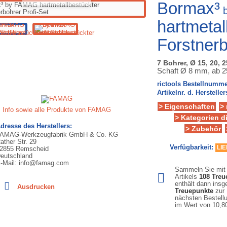
Bormax³
b
hartmetal
Forstnerb
7 Bohrer, Ø 15, 20, 
Schaft Ø 8 mm, ab 
rictools Bestellnumme
Artikelnr. d. Hersteller
> Eigenschaften
>
Info sowie alle Produkte von FAMAG
> Kategorien d
dresse des Herstellers:
> Zubehör
AMAG-Werkzeugfabrik GmbH & Co. KG
ather Str. 29
Verfügbarkeit:
LI
2855 Remscheid
eutschland
-Mail: info@famag.com
Sammeln Sie mit
Artikels
108
Treu
enthält dann ins
Ausdrucken
Treuepunkte
zur 
nächsten Bestellu
im Wert von
10,8