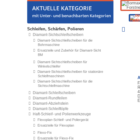
AKTUELLE KATEGORIE
mit Unter- und benachbarten Kategorien
Schleifen, Schärfen, Polieren
Diamant-Sichtschleifscheiben
Diamant-Sichtschleifscheiben für die
Bohrmaschine
Ersatzteile und Zubehör für Diamant-Sicht
BM
Diamant-Sichtschleifscheiben für
Winkelschleifer
Diamant-Sichtschleifscheiben für stationäre
Schleifmaschinen
A
Diamant-Sichtschleifscheiben für die
F
Sichtschleifmaschine
R
4
Diamant-Schleifscheiben
D
Diamant-Rundfeilen
E
Diamant-Abziehstein
Diamant-Schleiftöpfe
Haft-Schleif- und Polierwerkzeuge
Flexoplan-Schleif- und Poliergerät
Ersatzteile für Flexoplan
Flexo-Fix
Ersatzteile für Flexo-Fix