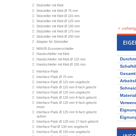
Stützteller mit Klett
Stützteller mit Klett Ø 75 mm
Stützteller mit Klett Ø 115 mm
Stützteller mit Klett Ø 125 mm
Stützteller mit Klett Ø 150 mm
< vorherig
Stützteller mit Klett Ø 175 mm
Stützteller mit Klett Ø 200 mm
EIG
Adapter für Stützteller
MINI35 Exzenterschleifer
Handschleifer mit Klett
Durchm
Handschleifer mit Klett Ø 125 mm
Handschleifer mit Klett Ø 150 mm
Schaft
Interface-Pads
Gesamt
Interface-Pads Ø 75 mm
Arbeits
Interface-Pads Ø 115 mm ungelocht
Interface-Pads Ø 115 mm 8-fach gelocht
Schnei
Interface-Pads Ø 125 mm ungelocht
Materia
Interface-Pads Ø 125 mm 8-fach gelocht
Verwen
Interface-Pads Ø 125 mm 9-fach gelocht
innen
Eignung
Interface-Pads Ø 125 mm 9-fach gelocht
außen
Eignung
Interface-Pads Ø 125 mm 17-fach gelocht
Interface-Pad Ø 130 mm ungelocht
Interface-Pads Ø 150 mm ungelocht