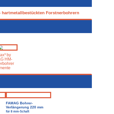
 hartmetallbestückten Forstnerbohrern
ax³ by
G HM-
erbohrer
imente
FAMAG Bohrer-
Verlängerung 220 mm
für 8 mm-Schaft