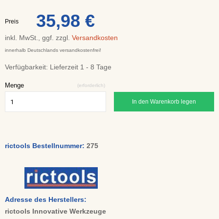
35,98 €
Preis
inkl. MwSt., ggf. zzgl.
Versandkosten
innerhalb Deutschlands versandkostenfrei!
Verfügbarkeit:
Lieferzeit 1 - 8 Tage
Menge
(erforderlich)
In den Warenkorb legen
rictools Bestellnummer:
275
Adresse des Herstellers:
rictools Innovative Werkzeuge