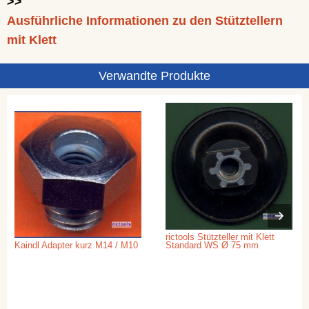
>>
Ausführliche Informationen zu den Stütztellern
mit Klett
Verwandte Produkte
rictools Stützteller mit Klett
Kaindl Adapter kurz M14 / M10
Standard WS Ø 75 mm