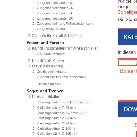
nur die b
Zungenschleifbänder KO
einiges 
Zungenschleifbänder ZR
Schleifge
Zungenschleifbänder KE
Zungenschleifbänder SC
Die Stahl
Zungenschleif- und Polierbänder Kork
Zungenvliesbänder
KATE
Zubehör für Kaindl Schleifrollen
Fräsen und Formen
Kaindl Frässcheiben für Winkelschleifer
In diesen
Staubschutzhaube
Kaindl Multi-Carver
Drechselwerkzeug
Bohrer 
Drechseleinrichtung
Zubehör zur Drechseleinrichtung
Drechselmesser
Sägen und Trennen
Kreissägeblätter
Kreissägeblätter nach Durchmesser
DOW
Kreissägeblätter Ø 85 mm
Kreissägeblätter Ø 85,7 mm (3⅜'')
Kreissägeblätter Ø 86 mm
Kreissägeblätter Ø 90 mm
Kreissägeblätter Ø 100 mm
Kreissägeblätter Ø 105 mm