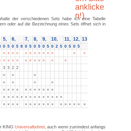
nhalte der verschiedenen Sets habe ich eine Tabelle
rn oder auf die Bezeichnung eines Sets öffnet sich in
5,
6,
7,
8,
9,
10,
11,
12,
13
8
0
5
0
5
8
0
5
0
5
0
5
0
2
5
0
5
0
5
×
×
×
×
×
×
×
×
×
×
×
×
×
×
×
×
×
×
×
×
×
×
×
×
×
3
3
2
2
×
×
×
×
×
×
×
×
×
×
×
×
×
×
×
×
×
×
×
×
×
×
×
×
×
×
×
×
×
×
×
×
×
×
×
×
×
×
×
×
×
×
×
×
×
×
×
×
×
der KING
Universalbohrer
, auch wenn zumindest anfangs