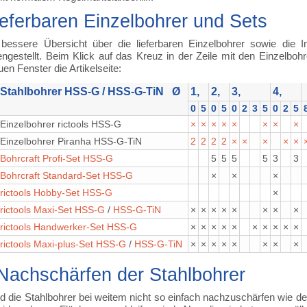
ieferbaren Einzelbohrer und Sets
 bessere Übersicht über die lieferbaren Einzelbohrer sowie die I
estellt. Beim Klick auf das Kreuz in der Zeile mit den Einzelbohre
en Fenster die Artikelseite:
Stahlbohrer HSS-G / HSS-G-TiN Ø
1,
2,
3,
4,
0
5
0
5
0
2
3
5
0
2
5
Einzelbohrer rictools HSS-G
×
×
×
×
×
×
×
×
Einzelbohrer Piranha HSS-G-TiN
2
2
2
2
×
×
×
×
×
Bohrcraft Profi-Set HSS-G
5
5
5
5
3
3
Bohrcraft Standard-Set HSS-G
×
×
×
rictools Hobby-Set HSS-G
×
rictools Maxi-Set HSS-G
/
HSS-G-TiN
×
×
×
×
×
×
×
×
rictools Handwerker-Set HSS-G
×
×
×
×
×
×
×
×
×
×
rictools Maxi-plus-Set HSS-G
/
HSS-G-TiN
×
×
×
×
×
×
×
×
Nachschärfen der Stahlbohrer
nd die Stahlbohrer bei weitem nicht so einfach nachzuschärfen wie 