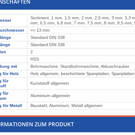
ENSCHAFTEN
Sortiment, 1 mm, 1,5 mm, 2 mm, 2,5 mm, 3 mm, 3,3 
esser
mm, 6,5 mm, 6,8 mm, 7 mm, 7,5 mm, 8 mm, 8,5 mm,
durchmesser
<= 13 mm
länge
Standard DIN 338
länge
Standard DIN 338
den
2
l
⁠⁠⁠⁠⁠⁠HSS
dung mit
Bohrmaschine, Standbohrmaschine, Akkuschrauber
 für Holz
Holz allgemein, ⁠⁠⁠⁠⁠⁠⁠⁠⁠⁠beschichtete Spanplatten, ⁠⁠⁠⁠⁠⁠⁠⁠Spanpla
 für
Kunststoff allgemein
off
 für
Aluminium allgemein
ium
 für Metall
⁠⁠⁠⁠⁠⁠Baustahl, ⁠⁠⁠Aluminium, Metall allgemein
ORMATIONEN ZUM PRODUKT