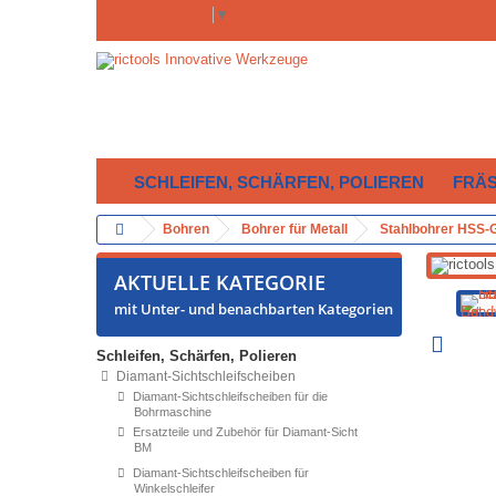
Select Language
▼
SCHLEIFEN, SCHÄRFEN, POLIEREN
FRÄ
Bohren
Bohrer für Metall
Stahlbohrer HSS-G
AKTUELLE KATEGORIE
mit Unter- und benachbarten Kategorien
Schleifen, Schärfen, Polieren
Diamant-Sichtschleifscheiben
Diamant-Sichtschleifscheiben für die
Bohrmaschine
Ersatzteile und Zubehör für Diamant-Sicht
BM
Diamant-Sichtschleifscheiben für
Winkelschleifer