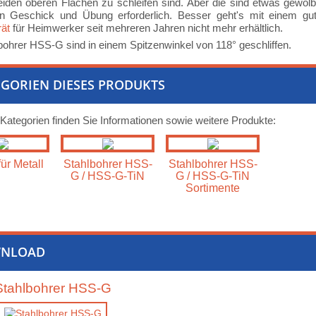
eiden oberen Flächen zu schleifen sind. Aber die sind etwas gewölbt
an Geschick und Übung erforderlich. Besser geht's mit einem gute
rät
für Heimwerker seit mehreren Jahren nicht mehr erhältlich.
bohrer HSS-G sind in einem Spitzenwinkel von 118° geschliffen.
GORIEN DIESES PRODUKTS
 Kategorien finden Sie Informationen sowie weitere Produkte:
für Metall
Stahlbohrer HSS-
Stahlbohrer HSS-
G / HSS-G-TiN
G / HSS-G-TiN
Sortimente
NLOAD
Stahlbohrer HSS-G