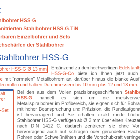
t
hlbohrer HSS-G
annitrierten Stahlbohrer HSS-G-TiN
ferbaren Einzelbohrer und Sets
hschärfen der Stahlbohrer
Stahlbohrer HSS-G
Ergänzend zu den hochwertigen
Edelstahl
HSS-G-Co
biete ich Ihnen jetzt auch 
te
mit "normalen" Metallbohrern an, darüber hinaus die blanke Aus
llen vollen und halben Durchmessern bis 10 mm plus 12 und 13 mm
.
Bei den aus dem Vollen präzisionsgeschliffenen
Stahlb
HSS-G
handelt es sich um die meistverwen
Metallspiralbohrer im Profibereich, sie eignen sich für Bohra
mit hoher Beanspruchung und Präzision, die Rundlaufgena
ist hervorragend und Sie erhalten exakt runde Löche
Stahlbohrer HSS-G verfügen ab Ø 2 mm über einen Kreuzan
nach DIN 1412 C, dadurch zentrieren sie ohne Vor
hervorragend auch auf schrägen oder gerundeten Fläch
Rohren oder Schweißnähten und die Vorschubkraft verringe