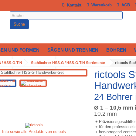
Kontakt
Warenkorb
AGB
Suche
SEN UND FORMEN
SÄGEN UND TRENNEN
BOHREN
Vergrößern
 / HSS-G-TiN
Stahlbohrer HSS-G / HSS-G-TiN Sortimente
rictools St
rictools 
Handwerk
24 Bohrer
Ø 1 – 10,5 mm
i
10,2 mm
+ Präzisionsgeschliff
+ für den professionel
Info sowie alle Produkte von rictools
+ hervorragend zentrie