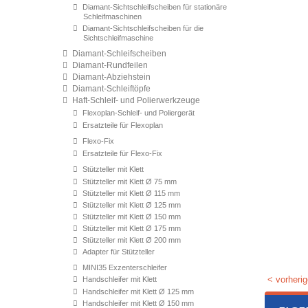
Diamant-Sichtschleifscheiben für stationäre
Schleifmaschinen
Diamant-Sichtschleifscheiben für die
Sichtschleifmaschine
Diamant-Schleifscheiben
Diamant-Rundfeilen
Diamant-Abziehstein
Diamant-Schleiftöpfe
Haft-Schleif- und Polierwerkzeuge
Flexoplan-Schleif- und Poliergerät
Ersatzteile für Flexoplan
Flexo-Fix
Ersatzteile für Flexo-Fix
Stützteller mit Klett
Stützteller mit Klett Ø 75 mm
Stützteller mit Klett Ø 115 mm
Stützteller mit Klett Ø 125 mm
Stützteller mit Klett Ø 150 mm
Stützteller mit Klett Ø 175 mm
Stützteller mit Klett Ø 200 mm
Adapter für Stützteller
MINI35 Exzenterschleifer
< vorherig
Handschleifer mit Klett
Handschleifer mit Klett Ø 125 mm
Handschleifer mit Klett Ø 150 mm