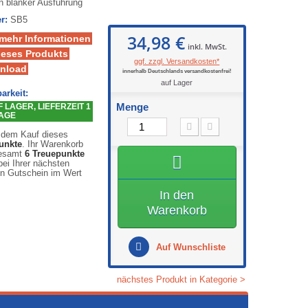
in blanker Ausführung
r:
SB5
34,98 €
 mehr Informationen
inkl. MwSt.
ieses Produkts
ggf. zzgl. Versandkosten*
nload
innerhalb Deutschlands versandkostenfrei!
auf Lager
arkeit:
Menge
LAGER, LIEFERZEIT 1
TAGE
 dem Kauf dieses
unkte
. Ihr Warenkorb
gesamt
6
Treuepunkte
ei Ihrer nächsten
en Gutschein im Wert
In den
Warenkorb
Auf Wunschliste
nächstes Produkt in Kategorie >