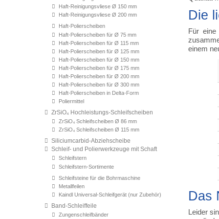
Haft-Reinigungsvliese Ø 150 mm
Die l
Haft-Reinigungsvliese Ø 200 mm
Haft-Polierscheiben
Für eine
Haft-Polierscheiben für Ø 75 mm
zusammeng
Haft-Polierscheiben für Ø 115 mm
einem neu
Haft-Polierscheiben für Ø 125 mm
Haft-Polierscheiben für Ø 150 mm
Haft-Polierscheiben für Ø 175 mm
Haft-Polierscheiben für Ø 200 mm
Haft-Polierscheiben für Ø 300 mm
Haft-Polierscheiben in Delta-Form
Poliermittel
ZrSiO₄ Hochleistungs-Schleifscheiben
ZrSiO₄ Schleifscheiben Ø 86 mm
ZrSiO₄ Schleifscheiben Ø 115 mm
Siliciumcarbid-Abziehscheibe
Schleif- und Polierwerkzeuge mit Schaft
Schleifstern
Schleifstern-Sortimente
Schleifsteine für die Bohrmaschine
Metallfeilen
Das 
Kaindl Universal-Schleifgerät (nur Zubehör)
Band-Schleiffeile
Leider si
Zungenschleifbänder