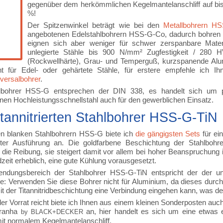
gegenüber dem herkömmlichen Kegelmantelanschliff auf bi
%!
Der Spitzenwinkel beträgt wie bei den
Metallbohrern H
angebotenen Edelstahlbohrern HSS-G-Co, dadurch bohren d
eignen sich aber weniger für schwer zerspanbare Materi
unlegierte Stähle bis 900 N/mm² Zugfestigkeit / 280 H
(Rockwellhärte), Grau- und Temperguß, kurzspanende Alum
ht für Edel- oder gehärtete Stähle, für erstere empfehle ich I
versalbohrer
.
lbohrer HSS-G entsprechen der DIN 338, es handelt sich um pro
enen Hochleistungsschnellstahl auch für den gewerblichen Einsatz.
itannitrierten Stahlbohrer HSS-G-TiN
n blanken Stahlbohrern HSS-G biete ich
die gängigsten Sets
für ei
rierter Ausführung an. Die goldfarbene Beschichtung der Stahlbo
t die Reibung, sie steigert damit vor allem bei hoher Beanspruchung
zeit erheblich, eine gute Kühlung vorausgesetzt.
ndungsbereich der Stahlbohrer HSS-G-TiN entspricht der der un
: Verwenden Sie diese Bohrer nicht für Aluminium, da dieses dur
t der Titannitridbeschichtung eine Verbindung eingehen kann, was 
er Vorrat reicht biete ich Ihnen aus einem kleinen Sonderposten au
ranha
an, hier handelt es sich um eine etwas 
by BLACK+DECKER
mit normalem Kegelmantelanschliff.