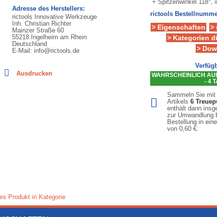
+ Spitzenwinkel 118°, 
Adresse des Herstellers:
rictools Bestellnumme
rictools Innovative Werkzeuge
Inh. Christian Richter
> Eigenschaften
>
Mainzer Straße 60
55218 Ingelheim am Rhein
> Kategorien d
Deutschland
> Dow
E-Mail: info@rictools.de
Verfügb
Ausdrucken
WAHRSCHEINLICH AUF 
- 4 
Sammeln Sie mit
Artikels
6
Treuep
enthält dann ins
zur Umwandlung b
Bestellung in ein
von
0,60 €
.
es Produkt in Kategorie