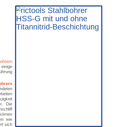
bohrern
einige
führung
ohrern
deten
rbeiten
uigkeit
r. Die
schliff
körnen
en wie
rt sich