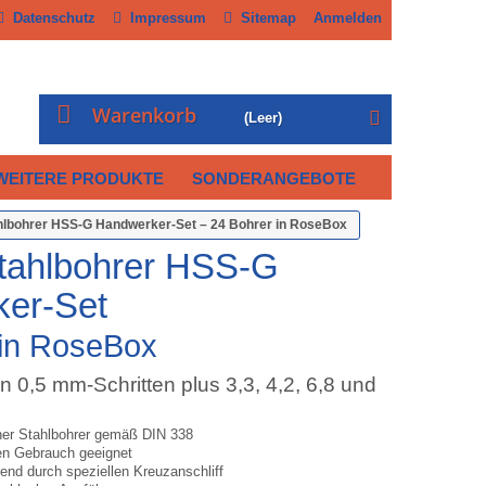
Datenschutz
Impressum
Sitemap
Anmelden
Warenkorb
(Leer)
WEITERE PRODUKTE
SONDERANGEBOTE
ahlbohrer HSS-G Handwerker-Set – 24 Bohrer in RoseBox
Stahlbohrer HSS-G
er-Set
 in RoseBox
n 0,5 mm-Schritten plus 3,3, 4,2, 6,8 und
ener Stahlbohrer gemäß DIN 338
len Gebrauch geeignet
rend durch speziellen Kreuzanschliff