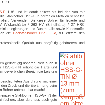
s zu 50
SS-R
118° und ist damit spitzer als bei den von mir
ie Stahlbohrer HSS-G in normalen Metallen schneller,
alien. Verwenden Sie diese Bohrer für legierte und
V (Vickershärte) / 260 HV (Brinellhärte) / 27 HRC
iniumlegierungen und Buntmetalle sowie Kunststoffe,
hnen die
Edelstahlbohrer HSS-G-Co
, für letztere den
fessionelle Qualität aus sorgfältig gehärtetem und
nen geringfügig höheren Preis auch in
hrer HSS-G-TiN erhöht die Härte und
 im gewerblichen Bereich die Leistung
beschichteten Ausführung mit einer
ch den Druck und die Erwärmung beim
den Bohrer unbrauchbar macht!
ch einzelne Stahlbohrer HSS-G-TiN der
einfachere, aber durchaus auch gute