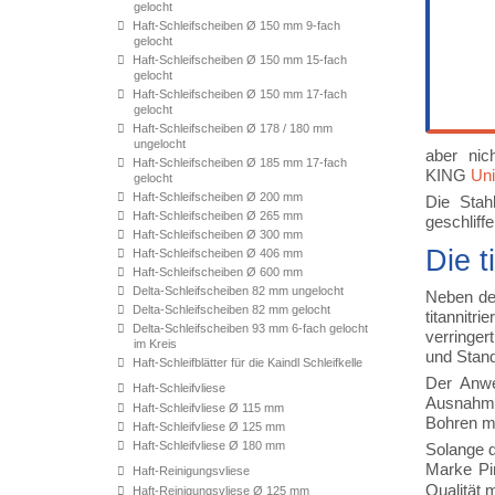
gelocht
Haft-Schleifscheiben Ø 150 mm 9-fach
gelocht
Haft-Schleifscheiben Ø 150 mm 15-fach
gelocht
Haft-Schleifscheiben Ø 150 mm 17-fach
gelocht
Haft-Schleifscheiben Ø 178 / 180 mm
ungelocht
aber nic
Haft-Schleifscheiben Ø 185 mm 17-fach
KING
Uni
gelocht
Haft-Schleifscheiben Ø 200 mm
Die Stah
Haft-Schleifscheiben Ø 265 mm
geschliff
Haft-Schleifscheiben Ø 300 mm
Die t
Haft-Schleifscheiben Ø 406 mm
Haft-Schleifscheiben Ø 600 mm
Delta-Schleifscheiben 82 mm ungelocht
Neben de
Delta-Schleifscheiben 82 mm gelocht
titannit
Delta-Schleifscheiben 93 mm 6-fach gelocht
verringer
im Kreis
und Stand
Haft-Schleifblätter für die Kaindl Schleifkelle
Der Anwe
Haft-Schleifvliese
Ausnahme
Haft-Schleifvliese Ø 115 mm
Bohren mi
Haft-Schleifvliese Ø 125 mm
Haft-Schleifvliese Ø 180 mm
Solange d
Marke Pi
Haft-Reinigungsvliese
Qualität 
Haft-Reinigungsvliese Ø 125 mm