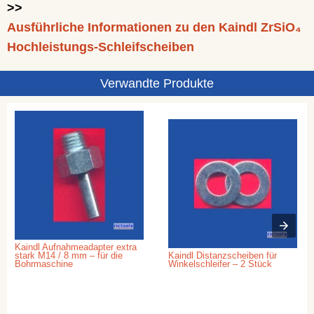
>>
Ausführliche Informationen zu den Kaindl ZrSiO₄
Hochleistungs-Schleifscheiben
Verwandte Produkte
Kaindl Aufnahmeadapter extra
stark M14 / 8 mm – für die
Kaindl Distanzscheiben für
Bohrmaschine
Winkelschleifer – 2 Stück