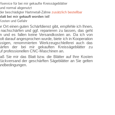
fservice für bei mir gekaufte Kreissägeblätter
 und normal abgenutzt
der beschädigter Hartmetall-Zähne
zusätzlich bestellbar
att bei mir gekauft worden ist!
 Kosten und Gefahr
 Ort einen guten Schärfdienst gibt, empfehle ich Ihnen,
t nachschärfen und ggf. reparieren zu lassen, das geht
n und es fallen keine Versandkosten an. Da ich von
lt darauf angesprochen wurde, biete ich in Kooperation
ässigen, renommierten Werkzeugschleiferei auch das
ärfen der bei mir gekauften Kreissägeblätter zu
uf professionellen CNC-Maschinen an.
aß Sie mir das Blatt bzw. die Blätter auf Ihre Kosten
ückversand der geschärften Sägeblätter an Sie gelten
andbedingungen.