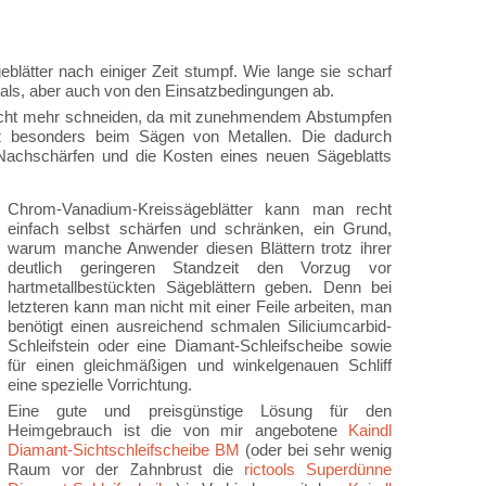
lätter nach einiger Zeit stumpf. Wie lange sie scharf
rials, aber auch von den Einsatzbedingungen ab.
r nicht mehr schneiden, da mit zunehmendem Abstumpfen
anz besonders beim Sägen von Metallen. Die dadurch
s Nachschärfen und die Kosten eines neuen Sägeblatts
Chrom-Vanadium-Kreissägeblätter kann man recht
einfach selbst schärfen und schränken, ein Grund,
warum manche Anwender diesen Blättern trotz ihrer
deutlich geringeren Standzeit den Vorzug vor
hartmetallbestückten Sägeblättern geben. Denn bei
letzteren kann man nicht mit einer Feile arbeiten, man
benötigt einen ausreichend schmalen Siliciumcarbid-
Schleifstein oder eine Diamant-Schleifscheibe sowie
für einen gleichmäßigen und winkelgenauen Schliff
eine spezielle Vorrichtung.
Eine gute und preisgünstige Lösung für den
Heimgebrauch ist die von mir angebotene
Kaindl
Diamant-Sichtschleifscheibe BM
(oder bei sehr wenig
Raum vor der Zahnbrust die
rictools Superdünne