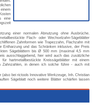
senden.
lichen
einem
 Kosten
s eine
ngszeit
setzung einer normalen Abnutzung ohne Ausbrüche.
etallbestückte Flach- oder Wechselzahn-Sägeblätter
schliffenen Zahnformen wie Trapezzahn, Flachzahn mit
e Entharzung und das Schränken inklusive, der Preis
tückten Sägeblättern bis Ø 500 mm (maximal 4,5 mm
Preis ausschlaggebend, hier wird auch das zusätzliche
ür hartmetallbestückte Kreissägeblätter mit einem
Zahnzahlen, in denen ich solche führe - auch mit
 (also bei rictools Innovative Werkzeuge, Inh. Christian
uften Sägeblatt noch weitere Blätter schärfen lassen