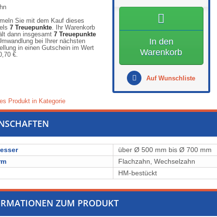
eln Sie mit dem Kauf dieses
kels
7
Treuepunkte
. Ihr Warenkorb
ält dann insgesamt
7
Treuepunkte
In den
Umwandlung bei Ihrer nächsten
ellung in einen Gutschein im Wert
Warenkorb
0,70 €
.
Auf Wunschliste
es Produkt in Kategorie
ENSCHAFTEN
esser
über Ø 500 mm bis Ø 700 mm
rm
Flachzahn, Wechselzahn
l
⁠⁠⁠⁠⁠⁠⁠⁠HM-bestückt
ORMATIONEN ZUM PRODUKT