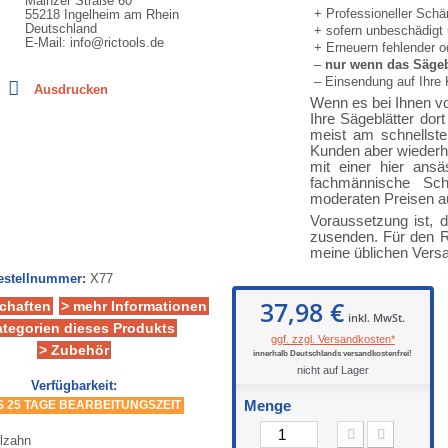
Mainzer Straße 60
+ Professioneller Schär
55218 Ingelheim am Rhein
Deutschland
+ sofern unbeschädigt
E-Mail: info@rictools.de
+ Erneuern fehlender o
–
nur wenn das Sägebl
– Einsendung auf Ihre
Ausdrucken
Wenn es bei Ihnen vor
Ihre Sägeblätter dor
meist am schnellste
Kunden aber wiederho
mit einer hier ans
fachmännische Sch
moderaten Preisen a
Voraussetzung ist, d
zusenden. Für den R
meine üblichen Vers
Bestellnummer:
X77
37,98 €
chaften
> mehr Informationen
inkl. MwSt.
ategorien dieses Produkts
ggf. zzgl. Versandkosten*
> Zubehör
innerhalb Deutschlands versandkostenfrei!
nicht auf Lager
Verfügbarkeit:
Menge
IS 25 TAGE BEARBEITUNGSZEIT