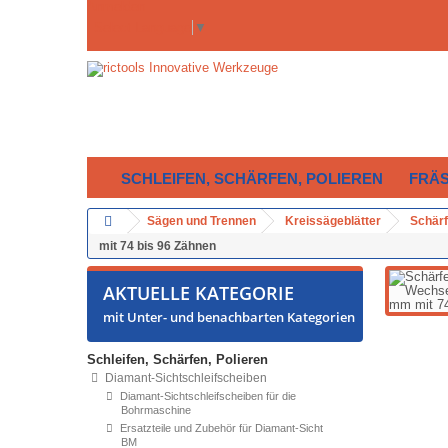
Anmelden
Select Language
▼
SCHLEIFEN, SCHÄRFEN, POLIEREN
FRÄ
Sägen und Trennen
Kreissägeblätter
Schärf
mit 74 bis 96 Zähnen
AKTUELLE KATEGORIE
mit Unter- und benachbarten Kategorien
Schleifen, Schärfen, Polieren
Diamant-Sichtschleifscheiben
Diamant-Sichtschleifscheiben für die
Bohrmaschine
Ersatzteile und Zubehör für Diamant-Sicht
BM