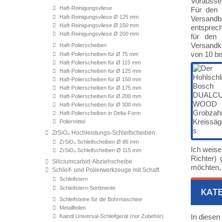
Vorausset
Haft-Reinigungsvliese
Für den 
Haft-Reinigungsvliese Ø 125 mm
Versand
Haft-Reinigungsvliese Ø 150 mm
entsprech
Haft-Reinigungsvliese Ø 200 mm
für den 
Versandko
Haft-Polierscheiben
von 10 bi
Haft-Polierscheiben für Ø 75 mm
Haft-Polierscheiben für Ø 115 mm
Haft-Polierscheiben für Ø 125 mm
Haft-Polierscheiben für Ø 150 mm
Haft-Polierscheiben für Ø 175 mm
Haft-Polierscheiben für Ø 200 mm
Haft-Polierscheiben für Ø 300 mm
Haft-Polierscheiben in Delta-Form
Poliermittel
ZrSiO₄ Hochleistungs-Schleifscheiben
ZrSiO₄ Schleifscheiben Ø 86 mm
Ich weise
ZrSiO₄ Schleifscheiben Ø 115 mm
Richter)
Siliciumcarbid-Abziehscheibe
möchten, 
Schleif- und Polierwerkzeuge mit Schaft
Schleifstern
Schleifstern-Sortimente
KATE
Schleifsteine für die Bohrmaschine
Metallfeilen
In diesen
Kaindl Universal-Schleifgerät (nur Zubehör)