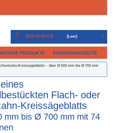
AGB
Datenschutz
Impressum
Sitemap
Warenkorb
(Leer)
WEITERE PRODUKTE
SONDERANGEBOTE
echselzahn-Kreissägeblatts – über Ø 500 mm bis Ø 700 mm
 eines
lbestückten Flach- oder
ahn-Kreissägeblatts
0 mm bis Ø 700 mm mit 74
hnen