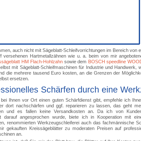
en, auch nicht mit Sägeblatt-Schleifvorrichtungen im Bereich von e
iff versehenen Hartmetallzähnen wie u. a. beim von mir angebote
ssägeblatt HM Flach-Hohlzahn
sowie dem
BOSCH speedline WOOD 
elbst mit Sägeblatt-Schleifmaschinen für Industrie und Handwerk, w
nd die mehrere tausend Euro kosten, an die Grenzen der Möglich
elbst ersetzen.
ssionelles Schärfen durch eine Werk
ei Ihnen vor Ort einen guten Schärfdienst gibt, empfehle ich Ihne
ter dort nachschärfen und ggf. reparieren zu lassen, das geht m
ten und es fallen keine Versandkosten an. Da ich von Kunde
lt darauf angesprochen wurde, biete ich in Kooperation mit eine
en, renommierten Werkzeugschleiferei auch das fachmännische Sc
mir gekauften Kreissägeblätter zu moderaten Preisen auf professi
chinen an.