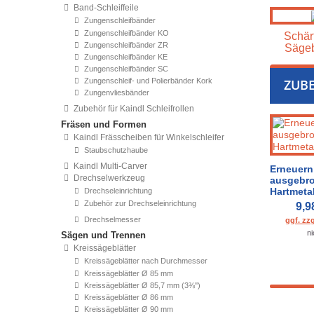
Band-Schleiffeile
Zungenschleifbänder
Zungenschleifbänder KO
Schär
Zungenschleifbänder ZR
Sägeb
Zungenschleifbänder KE
Zungenschleifbänder SC
Zungenschleif- und Polierbänder Kork
ZUB
Zungenvliesbänder
Zubehör für Kaindl Schleifrollen
Fräsen und Formen
Kaindl Frässcheiben für Winkelschleifer
Staubschutzhaube
Kaindl Multi-Carver
Erneuern
Drechselwerkzeug
ausgebr
Hartmeta
Drechseleinrichtung
Zubehör zur Drechseleinrichtung
9,9
Drechselmesser
ggf. zz
ni
Sägen und Trennen
Kreissägeblätter
Kreissägeblätter nach Durchmesser
Kreissägeblätter Ø 85 mm
Kreissägeblätter Ø 85,7 mm (3⅜'')
Kreissägeblätter Ø 86 mm
Kreissägeblätter Ø 90 mm