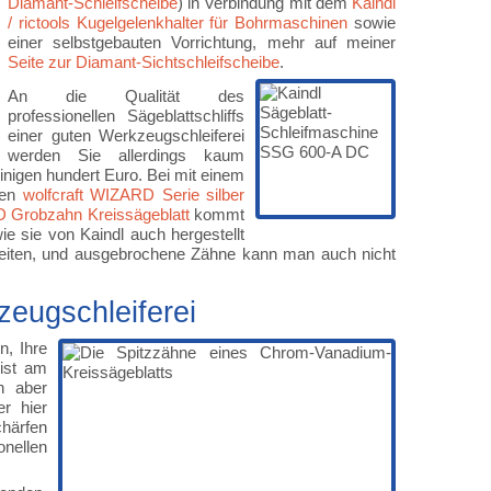
Diamant-Schleifscheibe
) in Verbindung mit dem
Kaindl
/ rictools Kugelgelenkhalter für Bohrmaschinen
sowie
einer selbstgebauten Vorrichtung, mehr auf meiner
Seite zur Diamant-Sichtschleifscheibe
.
An die Qualität des
professionellen Sägeblattschliffs
einer guten Werkzeugschleiferei
werden Sie allerdings kaum
inigen hundert Euro. Bei mit einem
nen
wolfcraft WIZARD Serie silber
Grobzahn Kreissägeblatt
kommt
ie sie von Kaindl auch hergestellt
keiten, und ausgebrochene Zähne kann man auch nicht
zeugschleiferei
n, Ihre
eist am
n aber
r hier
härfen
onellen