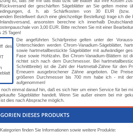
zung ist, daß Sie mir das Blatt bzw. die Blätter auf Ihre Kosten zu
Rückversand der geschärften Sägeblätter an Sie gelten meine üb
bedingungen, d. h. ab Schärfkosten von 30 EUR (bzw. 
enden Bestellwert durch eine gleichzeitige Bestellung) trage ich die
Inlandsversand, ansonsten berechne ich innerhalb Deutschland
stenpauschale von 3,00 EUR. Bitte rechnen Sie mit einer Bearbeitu
s 25 Tagen!
Die angeführten Schärfpreise gelten unter der Voraus
Unterschieden werden Chrom-Vanadium-Sägeblätter, hartm
sowie hartmetallbestückte Sägeblätter mit aufwändiger ge
Fase sowie Hohlzahn. Bei Chrom-Vanadium-Blättern ist di
richtet sich nach dem Durchmesser. Bei hartmetallbes
Schnittbreite) ist die Zahl der Hartmetall-Zähne für den 
Erneuern ausgebrochener Zähne angeboten. Die Preise f
größeren Durchmesser bis 700 mm habe ich - mit den 
aufgenommen!
 noch einmal darauf hin, daß es sich hier um einen Service für bei mir
 gekaufte Sägeblätter handelt. Wenn Sie außer einem bei mir geka
ist dies nach Absprache möglich.
GORIEN DIESES PRODUKTS
 Kategorien finden Sie Informationen sowie weitere Produkte: