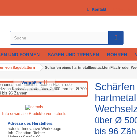
Kontakt
Warenkorb
SEN UND FORMEN
SÄGEN UND TRENNEN
BOHREN
en von Sägeblättern
Schärfen eines hartmetallbestückten Flach- oder W
Vergrößern
Schärfen
hartmetal
Wechselz
Info sowie alle Produkte von rictools
über Ø 50
Adresse des Herstellers:
rictools Innovative Werkzeuge
bis 96 Zä
Inh. Christian Richter