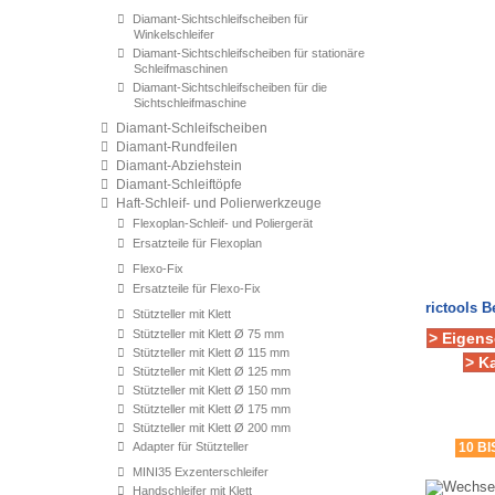
Diamant-Sichtschleifscheiben für
Winkelschleifer
Diamant-Sichtschleifscheiben für stationäre
Schleifmaschinen
Diamant-Sichtschleifscheiben für die
Sichtschleifmaschine
Diamant-Schleifscheiben
Diamant-Rundfeilen
Diamant-Abziehstein
Diamant-Schleiftöpfe
Haft-Schleif- und Polierwerkzeuge
Flexoplan-Schleif- und Poliergerät
Ersatzteile für Flexoplan
Flexo-Fix
Ersatzteile für Flexo-Fix
rictools 
Stützteller mit Klett
Stützteller mit Klett Ø 75 mm
> Eigens
Stützteller mit Klett Ø 115 mm
> K
Stützteller mit Klett Ø 125 mm
Stützteller mit Klett Ø 150 mm
Stützteller mit Klett Ø 175 mm
Stützteller mit Klett Ø 200 mm
Adapter für Stützteller
10 B
MINI35 Exzenterschleifer
Handschleifer mit Klett