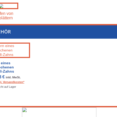
fen von
lättern
EHÖR
 eines
ochenen
ll-Zahns
8 €
inkl. MwSt.
gl. Versandkosten*
cht auf Lager