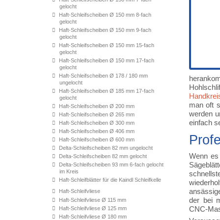
gelocht
Haft-Schleifscheiben Ø 150 mm 8-fach
gelocht
Haft-Schleifscheiben Ø 150 mm 9-fach
gelocht
Haft-Schleifscheiben Ø 150 mm 15-fach
gelocht
Haft-Schleifscheiben Ø 150 mm 17-fach
gelocht
Haft-Schleifscheiben Ø 178 / 180 mm
herankomm
ungelocht
Hohlschl
Haft-Schleifscheiben Ø 185 mm 17-fach
Handkrei
gelocht
man oft s
Haft-Schleifscheiben Ø 200 mm
werden u
Haft-Schleifscheiben Ø 265 mm
einfach s
Haft-Schleifscheiben Ø 300 mm
Haft-Schleifscheiben Ø 406 mm
Profe
Haft-Schleifscheiben Ø 600 mm
Delta-Schleifscheiben 82 mm ungelocht
Wenn es b
Delta-Schleifscheiben 82 mm gelocht
Sägeblät
Delta-Schleifscheiben 93 mm 6-fach gelocht
im Kreis
schnells
Haft-Schleifblätter für die Kaindl Schleifkelle
wiederho
ansässig
Haft-Schleifvliese
der bei 
Haft-Schleifvliese Ø 115 mm
CNC-Mas
Haft-Schleifvliese Ø 125 mm
Haft-Schleifvliese Ø 180 mm