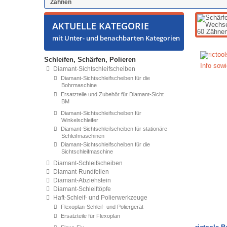
Zähnen
AKTUELLE KATEGORIE
mit Unter- und benachbarten Kategorien
Schleifen, Schärfen, Polieren
Info sowi
Diamant-Sichtschleifscheiben
Diamant-Sichtschleifscheiben für die
Bohrmaschine
Ersatzteile und Zubehör für Diamant-Sicht
BM
Diamant-Sichtschleifscheiben für
Winkelschleifer
Diamant-Sichtschleifscheiben für stationäre
Schleifmaschinen
Diamant-Sichtschleifscheiben für die
Sichtschleifmaschine
Diamant-Schleifscheiben
Diamant-Rundfeilen
Diamant-Abziehstein
Diamant-Schleiftöpfe
Haft-Schleif- und Polierwerkzeuge
Flexoplan-Schleif- und Poliergerät
Ersatzteile für Flexoplan