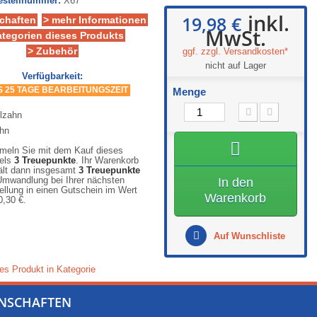
Bestellnummer:
X67
inkl.
19,98 €
chaften
> mehr Informationen
MwSt.
ategorien dieses Produkts
> Zubehör
ggf. zzgl. Versandkosten*
nicht auf Lager
Verfügbarkeit:
IS 25 TAGE BEARBEITUNGSZEIT
Menge
eln Sie mit dem Kauf dieses
kels
3
Treuepunkte
. Ihr Warenkorb
ält dann insgesamt
3
Treuepunkte
Umwandlung bei Ihrer nächsten
In den
ellung in einen Gutschein im Wert
Warenkorb
0,30 €
.
Auf Wunschliste
es Produkt in Kategorie
ENSCHAFTEN