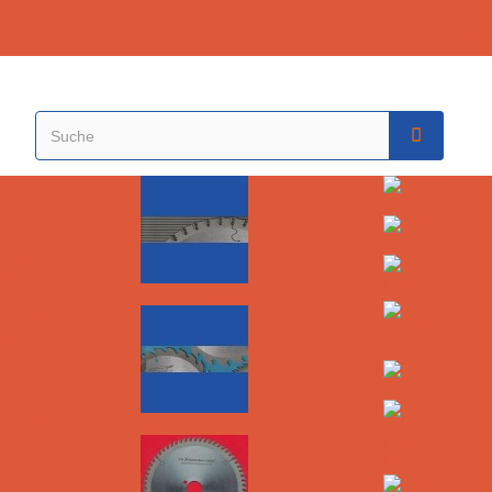
Warenkorb
d Formen
Bohren
Universalbohrer
sscheiben für
ifer
KING Universalb
Sägen und Trennen
tzhaube
HAWERA MultiCo
i-Carver
Hammerbohrer
erkzeug
Kreissägeblätter
KING Universal-
nrichtung
Hammerbohrer