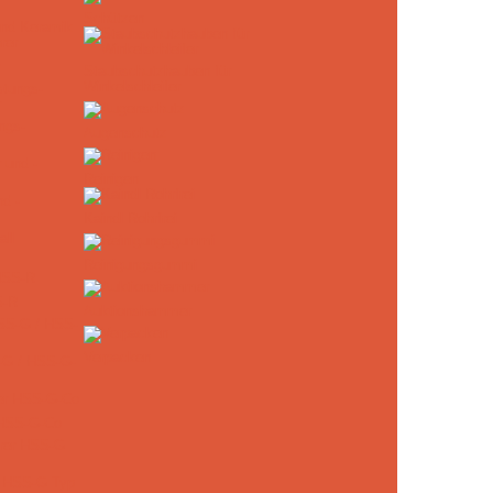
Schützen
und Keramik
Staubschutzhauben für
Winkelschleifer
ngs-
Augenschutz
Reinigen
d -
Kaindl Rohrfrei
Reinigungsgummi
S-R
Auktionshammer
Verpacken
-G / HSS-G-
 HSS-G-Co
r HSS-G Typ