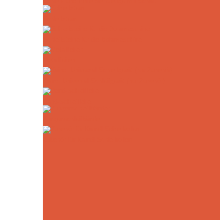
Schleif- und Polierwerkzeuge mit Schaft
Schleifstern
Schleifsteine für die Bohrmaschine
Metallfeilen
Kaindl Universal-Schleifgerät (nur Zubehör)
Band-Schleiffeile
Zungenschleifbänder
Zubehör für Kaindl Schleifrollen