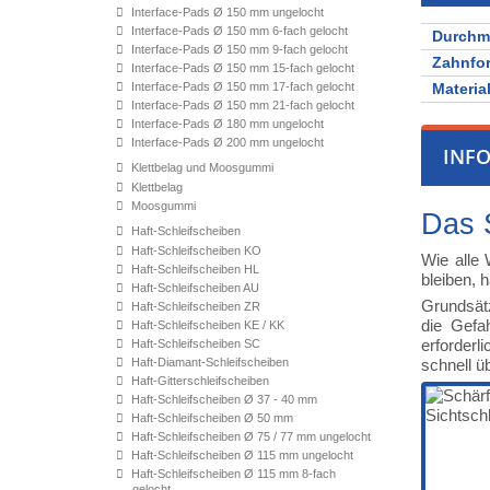
Interface-Pads Ø 150 mm ungelocht
Interface-Pads Ø 150 mm 6-fach gelocht
Durchm
Interface-Pads Ø 150 mm 9-fach gelocht
Zahnfo
Interface-Pads Ø 150 mm 15-fach gelocht
Interface-Pads Ø 150 mm 17-fach gelocht
Materia
Interface-Pads Ø 150 mm 21-fach gelocht
Interface-Pads Ø 180 mm ungelocht
Interface-Pads Ø 200 mm ungelocht
INF
Klettbelag und Moosgummi
Klettbelag
Moosgummi
Das 
Haft-Schleifscheiben
Haft-Schleifscheiben KO
Wie alle 
Haft-Schleifscheiben HL
bleiben, 
Haft-Schleifscheiben AU
Grundsätz
Haft-Schleifscheiben ZR
die Gefa
Haft-Schleifscheiben KE / KK
erforderl
Haft-Schleifscheiben SC
Haft-Diamant-Schleifscheiben
schnell ü
Haft-Gitterschleifscheiben
Haft-Schleifscheiben Ø 37 - 40 mm
Haft-Schleifscheiben Ø 50 mm
Haft-Schleifscheiben Ø 75 / 77 mm ungelocht
Haft-Schleifscheiben Ø 115 mm ungelocht
Haft-Schleifscheiben Ø 115 mm 8-fach
gelocht