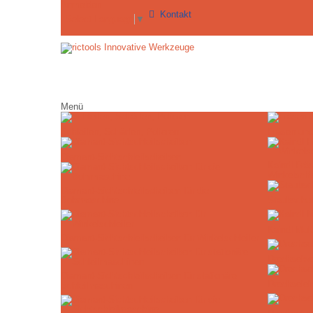
Anmelden
Kontakt
Select Language
▼
Menü
Schleifen, Schärfen, Polieren
Fräsen un
Diamant-Sichtschleifscheiben
Kaindl Frä
Winkelschle
Diamant-Sichtschleifscheiben für die
Bohrmaschine
Staubschu
Kaindl Mult
Diamant-Sichtschleifscheiben für Winkelschleifer
Drechselw
Diamant-Sichtschleifscheiben für stationäre
Drechselei
Schleifmaschinen