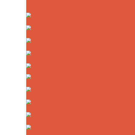
Drechselm
Diamant-Sichtschleifscheiben für die
Sichtschleifmaschine
Diamant-Schleifscheiben
Diamant-Rundfeilen
Diamant-Abziehstein
Diamant-Schleiftöpfe
Haft-Schleif- und Polierwerkzeuge
Flexoplan-Schleif- und Poliergerät
Flexo-Fix
Stützteller mit Klett
MINI35 Exzenterschleifer
Handschleifer mit Klett