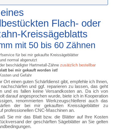
 eines
lbestückten Flach- oder
ahn-Kreissägeblatts
mm mit 50 bis 60 Zähnen
fservice für bei mir gekaufte Kreissägeblätter
 und normal abgenutzt
der beschädigter Hartmetall-Zähne
zusätzlich bestellbar
att bei mir gekauft worden ist!
 Kosten und Gefahr
 Ort einen guten Schärfdienst gibt, empfehle ich Ihnen,
t nachschärfen und ggf. reparieren zu lassen, das geht
n und es fallen keine Versandkosten an. Da ich von
lt darauf angesprochen wurde, biete ich in Kooperation
ässigen, renommierten Werkzeugschleiferei auch das
ärfen der bei mir gekauften Kreissägeblätter zu
uf professionellen CNC-Maschinen an.
aß Sie mir das Blatt bzw. die Blätter auf Ihre Kosten
ückversand der geschärften Sägeblätter an Sie gelten
andbedingungen.