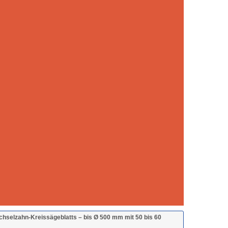
chselzahn-Kreissägeblatts – bis Ø 500 mm mit 50 bis 60