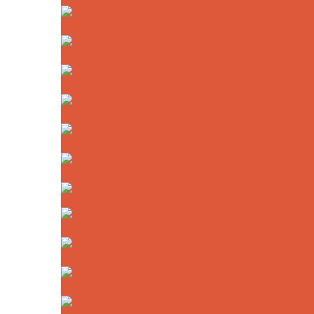
Interface-Pads
Klettbelag und Moosgummi
Haft-Schleifscheiben
Haft-Schleifvliese
Haft-Reinigungsvliese
Haft-Polierscheiben
ZrSiO₄ Hochleistungs-Schleifscheiben
ZrSiO₄ Schleifscheiben Ø 86 mm
ZrSiO₄ Schleifscheiben Ø 115 mm
Siliciumcarbid-Abziehscheibe