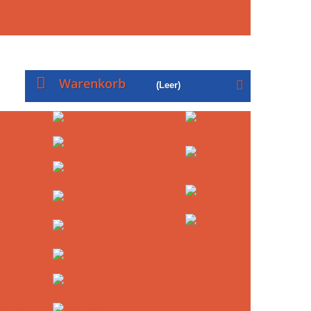
AGB
Datenschutz
Impressum
Sitemap
Warenkorb
(Leer)
Weitere Produkte
Sonderangebote
Halten
Schnäppchen
ohrer
Bohrmaschinenhalter
Ausverkauf
Kaindl Multi-Shaft
nstruction
B-Waren
Kleben
Leuchten und Vergrößern
Lupenleuchten