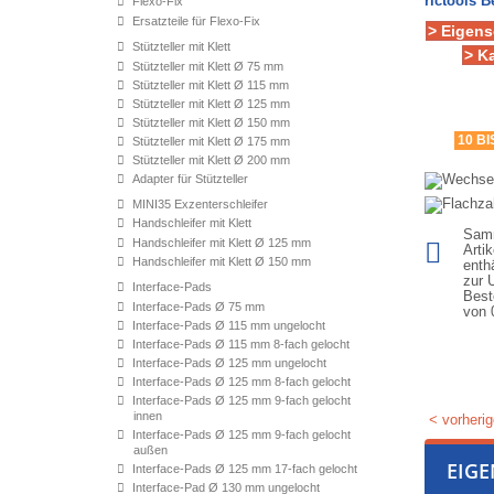
rictools 
Flexo-Fix
Ersatzteile für Flexo-Fix
> Eigens
Stützteller mit Klett
> K
Stützteller mit Klett Ø 75 mm
Stützteller mit Klett Ø 115 mm
Stützteller mit Klett Ø 125 mm
Stützteller mit Klett Ø 150 mm
10 B
Stützteller mit Klett Ø 175 mm
Stützteller mit Klett Ø 200 mm
Adapter für Stützteller
MINI35 Exzenterschleifer
Handschleifer mit Klett
Samm
Handschleifer mit Klett Ø 125 mm
Arti
Handschleifer mit Klett Ø 150 mm
enth
zur 
Interface-Pads
Best
Interface-Pads Ø 75 mm
von
Interface-Pads Ø 115 mm ungelocht
Interface-Pads Ø 115 mm 8-fach gelocht
Interface-Pads Ø 125 mm ungelocht
Interface-Pads Ø 125 mm 8-fach gelocht
Interface-Pads Ø 125 mm 9-fach gelocht
innen
< vorherig
Interface-Pads Ø 125 mm 9-fach gelocht
außen
EIG
Interface-Pads Ø 125 mm 17-fach gelocht
Interface-Pad Ø 130 mm ungelocht