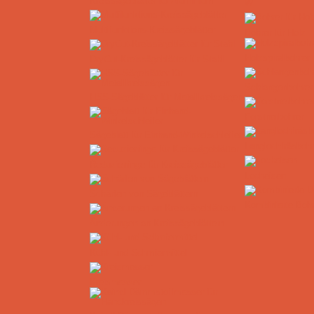
Kreissägeblätter für Aluminium
W
Multifunktions-Kreissägeblätter
Bohrer für Holz
Holzspiralbohrer
DryCut-Kreissägeblätter für Stahl
Schlangenbohrer
HSS-Sägeblätter für Metallkreissägen
Forstnerbohrer
Sägeblatt für Einhand-Winkelschleifer
Langlochfräsbohr
Reduzierringe für Kreissägeblätter
Locheisen
Schärfen von Sägeblättern
Kombinierte Bohr
Änderungen an Kreissägeblättern
Kühl- und Schmiermittel
Kreismesser