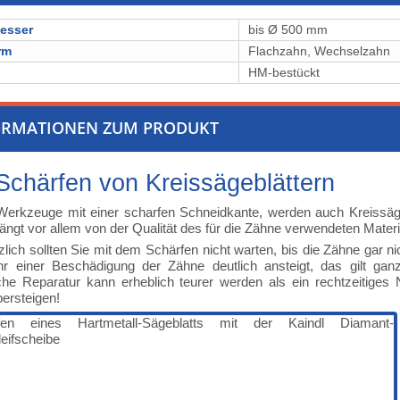
esser
bis Ø 500 mm
rm
Flachzahn, Wechselzahn
l
⁠⁠⁠⁠⁠⁠⁠⁠HM-bestückt
ORMATIONEN ZUM PRODUKT
Schärfen von Kreissägeblättern
Werkzeuge mit einer scharfen Schneidkante, werden auch Kreissägeb
hängt vor allem von der Qualität des für die Zähne verwendeten Mate
lich sollten Sie mit dem Schärfen nicht warten, bis die Zähne ga
hr einer Beschädigung der Zähne deutlich ansteigt, das gilt g
iche Reparatur kann erheblich teurer werden als ein rechtzeitige
bersteigen!