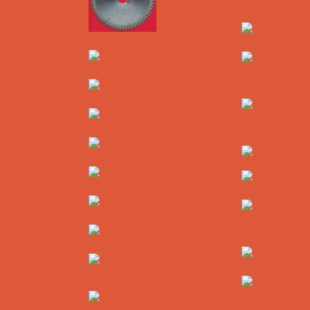
esser
Bohrer für Glas 
Kreissägeblätter nach Durchmesser
KING Glasbohrer
Vollstahl-Kreissägeblätter
KING Hochleistu
Keramikbohrer
HM-Kreissägeblätter allgemein
Diamantbohrer un
HM-Zuschneidsägeblätter
lochsägen
Hohlzahn-Kreissägeblätter
Bohrer für Metall
Kreissägeblätter für Kunststoff
Metallbohrer HS
Diamant-Kreissägeblätter (PKD)
Stahlbohrer HSS
TiN
Kreissägeblätter für Kappsägen
Edelstahlbohrer
HM-Kreissägeblätter für Akkusägen
Aluminiumbohre