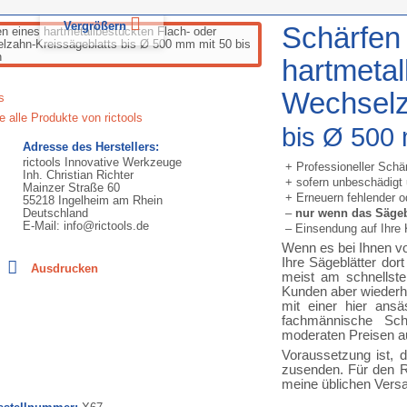
Vergrößern
Schärfen
hartmetal
Wechselz
e alle Produkte von rictools
bis Ø 500 
Adresse des Herstellers:
rictools Innovative Werkzeuge
+ Professioneller Schär
Inh. Christian Richter
+ sofern unbeschädigt
Mainzer Straße 60
+ Erneuern fehlender o
55218 Ingelheim am Rhein
Deutschland
–
nur wenn das Sägebl
E-Mail: info@rictools.de
– Einsendung auf Ihre
Wenn es bei Ihnen vor
Ihre Sägeblätter dor
Ausdrucken
meist am schnellste
Kunden aber wiederho
mit einer hier ans
fachmännische Sch
moderaten Preisen a
Voraussetzung ist, d
zusenden. Für den R
meine üblichen Vers