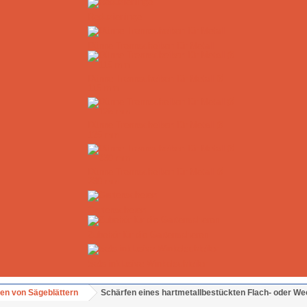
Reduzierringe
Dünne Trennscheiben für Metall
Dünne Trennscheiben für Metall Ø
115 mm
Dünne Trennscheiben für Metall Ø
125 mm
Dünne Trennscheiben für Metall Ø
230 mm
Gartenscheren
Zubehör für die Gartenscheren
Sets inklusive Winkelschleifer
en von Sägeblättern
Schärfen eines hartmetallbestückten Flach- oder We