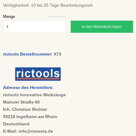
Verfügbarkeit:
10 bis 25 Tage Bearbeitungszeit
Menge
(erforderlich)
In den Warenkorb legen
rictools Bestellnummer:
X73
Adresse des Herstellers:
rictools Innovative Werkzeuge
Mainzer Straße 60
Inh. Christian Richter
55218 Ingelheim am Rhein
Deutschland
E-Mail: info@rictools.de