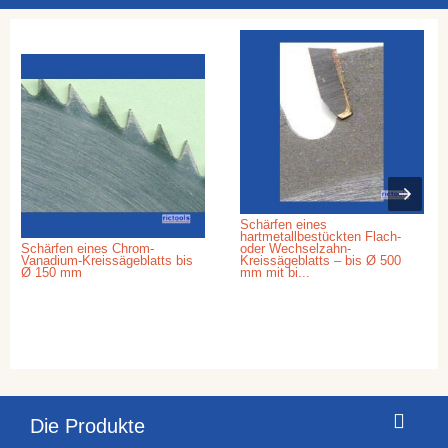
Schärfen eines
hartmetallbestückten Flach-
Schärfen eines Chrom-
oder Wechselzahn-
Vanadium-Kreissägeblatts bis
Kreissägeblatts – bis Ø 500
Ø 150 mm
mm mit bi...
Die Produkte