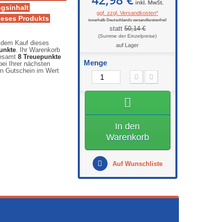
inkl. MwSt.
gsinhalt
ggf. zzgl. Versandkosten*
ieses Produkts
innerhalb Deutschlands versandkostenfrei!
statt
50,14 €
 dem Kauf dieses
auf Lager
unkte
. Ihr Warenkorb
gesamt
8
Treuepunkte
Menge
ei Ihrer nächsten
en Gutschein im Wert
In den
Warenkorb
Auf Wunschliste