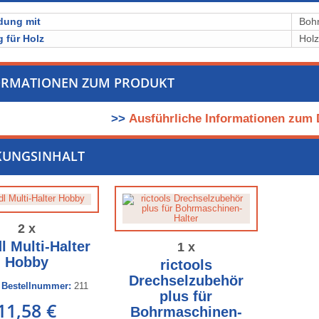
dung mit
Boh
 für Holz
Holz
ORMATIONEN ZUM PRODUKT
>>
Ausführliche Informationen zum
KUNGSINHALT
2 x
l Multi-Halter
1 x
Hobby
rictools
Drechselzubehör
s Bestellnummer:
211
plus für
11,58 €
Bohrmaschinen-