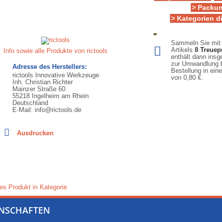
> Packun
> Kategorien d
Sammeln Sie mit
Artikels
8
Treuep
Info sowie alle Produkte von rictools
enthält dann ins
zur Umwandlung b
Adresse des Herstellers:
Bestellung in ein
rictools Innovative Werkzeuge
von
0,80 €
.
Inh. Christian Richter
Mainzer Straße 60
55218 Ingelheim am Rhein
Deutschland
E-Mail: info@rictools.de
Ausdrucken
es Produkt in Kategorie
ENSCHAFTEN