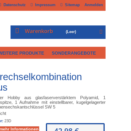
Datenschutz
Impressum
Sitemap
Anmelden
Warenkorb
(Leer)
WEITERE PRODUKTE
SONDERANGEBOTE
Drechselkombination
us
lter Hobby aus glasfaserverstärktem Polyamid, 1
pitze, 1 Aufnahme mit einstellbarer, kugelgelagerter
Innensechskantschlüssel SW 5
icht
r:
23D
42,98 €
 mehr Informationen