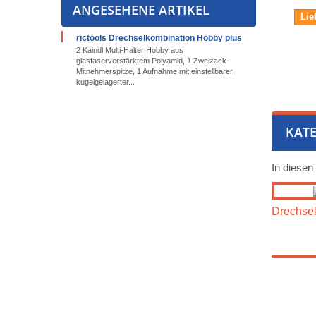
ANGESEHENE ARTIKEL
Lie
rictools Drechselkombination Hobby plus
2 Kaindl Multi-Halter Hobby aus
glasfaserverstärktem Polyamid, 1 Zweizack-
Mitnehmerspitze, 1 Aufnahme mit einstellbarer,
kugelgelagerter...
KATE
In diesen
Drechse