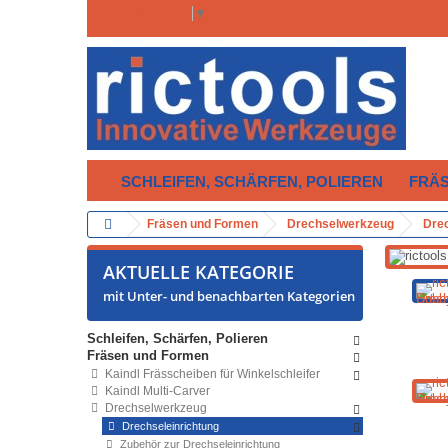
Select Language
▼
SCHLEIFEN, SCHÄRFEN, POLIEREN
FRÄ
Fräsen und Formen
Drechselwerkzeug
Drec
AKTUELLE KATEGORIE
mit Unter- und benachbarten Kategorien
Schleifen, Schärfen, Polieren
Fräsen und Formen
Kaindl Frässcheiben für Winkelschleifer
Kaindl Multi-Carver
Drechselwerkzeug
Drechseleinrichtung
Zubehör zur Drechseleinrichtung