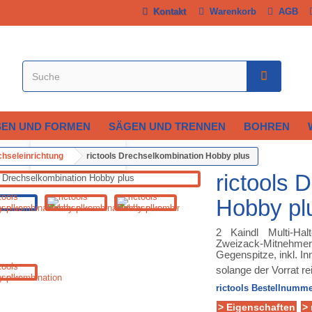
Kontakt
Warenkorb
AGB
SEN UND FORMEN
SÄGEN UND TRENNEN
BOHREN
Vergrößern
hseleinrichtung
rictools Drechselkombination Hobby plus
rictools 
Hobby pl
2 Kaindl Multi-Ha
Zweizack-Mitnehmers
Gegenspitze, inkl. 
solange der Vorrat re
rictools Bestellnumme
> Eigenschaften
>