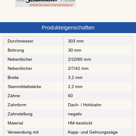
Produkteigenschaften
Durchmesser
303 mm
Bohrung
30 mm
Nebenlöcher
2/10/60 mm
Nebenlöcher
2/7/42 mm
Breite
3,2 mm
Stammblattstärke
2,2 mm
Zähne
60
Zahnform
Dach- / Hohlzahn
Zahnstellung
negativ
Material
⁠⁠⁠⁠⁠⁠⁠⁠HM-bestückt
Verwendung mit
Kapp- und Gehrungssäge