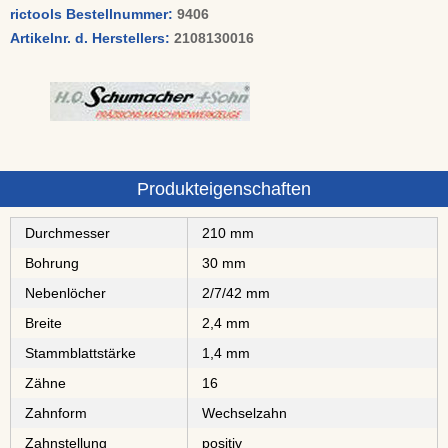
rictools Bestellnummer:
9406
Artikelnr. d. Herstellers:
2108130016
Produkteigenschaften
Durchmesser
210 mm
Bohrung
30 mm
Nebenlöcher
2/7/42 mm
Breite
2,4 mm
Stammblattstärke
1,4 mm
Zähne
16
Zahnform
Wechselzahn
Zahnstellung
positiv