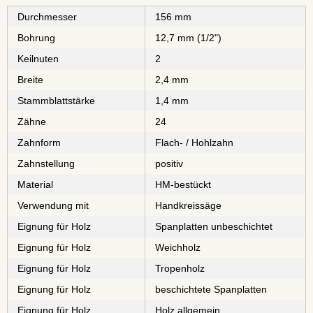
Durchmesser
156 mm
Bohrung
12,7 mm (1/2")
Keilnuten
2
Breite
2,4 mm
Stammblattstärke
1,4 mm
Zähne
24
Zahnform
Flach- / Hohlzahn
Zahnstellung
positiv
Material
⁠⁠⁠⁠⁠⁠⁠⁠HM-bestückt
Verwendung mit
Handkreissäge
Eignung für Holz
⁠⁠⁠⁠⁠⁠⁠⁠Spanplatten unbeschichtet
Eignung für Holz
⁠Weichholz
Eignung für Holz
⁠⁠⁠⁠⁠Tropenholz
Eignung für Holz
⁠⁠⁠⁠⁠⁠⁠⁠⁠⁠beschichtete Spanplatten
Eignung für Holz
Holz allgemein