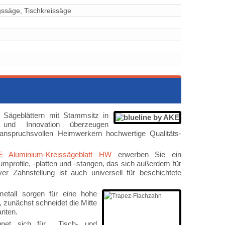
ssäge, Tischkreissäge
 Sägeblättern mit Stammsitz in
 und Innovation überzeugen
d anspruchsvollen Heimwerkern hochwertige Qualitäts-
E Aluminium-Kreissägeblatt HW
erwerben Sie ein
mprofile, -platten und -stangen, das sich außerdem für
r Zahnstellung ist auch universell für beschichtete
etall sorgen für eine hohe
, zunächst schneidet die Mitte
nten.
ignet sich für Tisch- und