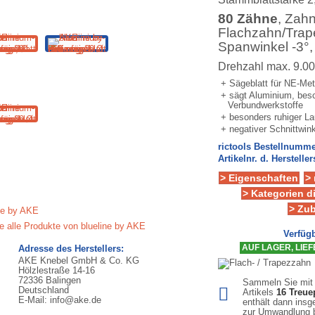
80 Zähne
, Zah
Flachzahn/Trap
Spanwinkel -3°,
Drehzahl max. 9.0
+ Sägeblatt für NE-Met
+ sägt Aluminium, bes
Verbundwerkstoffe
+ besonders ruhiger L
+ negativer Schnittwink
rictools Bestellnumme
Artikelnr. d. Hersteller
> Eigenschaften
>
> Kategorien d
> Zu
ie alle Produkte von blueline by AKE
Verfügb
AUF LAGER, LIEFE
Adresse des Herstellers:
AKE Knebel GmbH & Co. KG
Hölzlestraße 14-16
72336 Balingen
Sammeln Sie mit
Deutschland
Artikels
16
Treue
E-Mail: info@ake.de
enthält dann ins
zur Umwandlung b