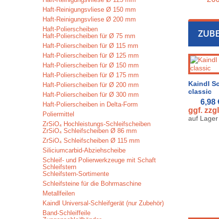
Haft-Reinigungsvliese Ø 150 mm
Haft-Reinigungsvliese Ø 200 mm
Haft-Polierscheiben
ZUB
Haft-Polierscheiben für Ø 75 mm
Haft-Polierscheiben für Ø 115 mm
Haft-Polierscheiben für Ø 125 mm
Haft-Polierscheiben für Ø 150 mm
Haft-Polierscheiben für Ø 175 mm
Kaindl Sc
Haft-Polierscheiben für Ø 200 mm
classic
Haft-Polierscheiben für Ø 300 mm
6,98
Haft-Polierscheiben in Delta-Form
ggf. zzg
Poliermittel
auf Lager
ZrSiO₄ Hochleistungs-Schleifscheiben
ZrSiO₄ Schleifscheiben Ø 86 mm
ZrSiO₄ Schleifscheiben Ø 115 mm
Siliciumcarbid-Abziehscheibe
Schleif- und Polierwerkzeuge mit Schaft
Schleifstern
Schleifstern-Sortimente
Schleifsteine für die Bohrmaschine
Metallfeilen
Kaindl Universal-Schleifgerät (nur Zubehör)
Band-Schleiffeile