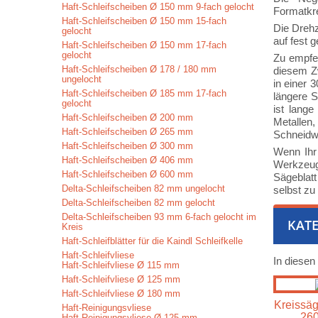
Haft-Schleifscheiben Ø 150 mm 9-fach gelocht
Formatkr
Haft-Schleifscheiben Ø 150 mm 15-fach
Die Drehz
gelocht
auf fest 
Haft-Schleifscheiben Ø 150 mm 17-fach
gelocht
Zu empfe
Haft-Schleifscheiben Ø 178 / 180 mm
diesem Z
ungelocht
in einer 
Haft-Schleifscheiben Ø 185 mm 17-fach
längere S
gelocht
ist lang
Haft-Schleifscheiben Ø 200 mm
Metallen,
Haft-Schleifscheiben Ø 265 mm
Schneidwa
Haft-Schleifscheiben Ø 300 mm
Wenn Ihr
Haft-Schleifscheiben Ø 406 mm
Werkzeugs
Haft-Schleifscheiben Ø 600 mm
Sägeblatt
Delta-Schleifscheiben 82 mm ungelocht
selbst zu
Delta-Schleifscheiben 82 mm gelocht
Delta-Schleifscheiben 93 mm 6-fach gelocht im
KATE
Kreis
Haft-Schleifblätter für die Kaindl Schleifkelle
Haft-Schleifvliese
In diesen
Haft-Schleifvliese Ø 115 mm
Haft-Schleifvliese Ø 125 mm
Haft-Schleifvliese Ø 180 mm
Kreissäg
Haft-Reinigungsvliese
26
Haft-Reinigungsvliese Ø 125 mm