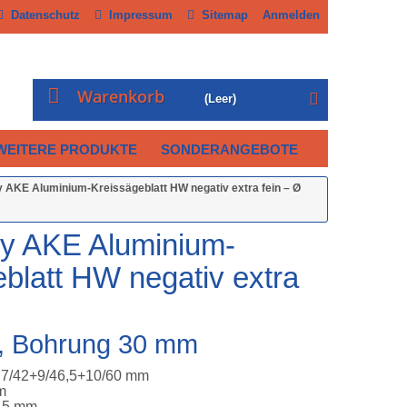
Datenschutz
Impressum
Sitemap
Anmelden
Warenkorb
(Leer)
WEITERE PRODUKTE
SONDERANGEBOTE
by AKE Aluminium-Kreissägeblatt HW negativ extra fein – Ø
by AKE Aluminium-
blatt HW negativ extra
, Bohrung 30 mm
 7/42+9/46,5+10/60 mm
m
2,5 mm