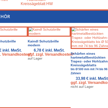
Kreissägeblatt HW
EHÖR
hutzbrille
Kaindl Schutzbrille
modern
 €
inkl. MwSt.
6,78 €
inkl. MwSt.
Schärfen eines
l. Versandkosten*
ggf. zzgl. Versandkosten*
hartmetallbestückten
auf Lager
Trapez- oder Hohlzahn
Kreissägeblatts
bis Ø 500 mm mit 74 bis 96
Zähnen
33,98 €
inkl. MwSt
ggf. zzgl. Versandko
nicht auf Lager