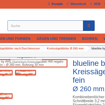
Kontakt
Warenkorb
AGB
SEN UND FORMEN
SÄGEN UND TRENNEN
BOHREN
ägeblätter nach Durchmesser
Kreissägeblätter Ø 260 mm
blueline 
Vergrößern
blueline 
Kreissäge
fein
Ø 260 mm
Kombinebenlöcher
Schnittbreite 3,2 m
Stammblattstärke 