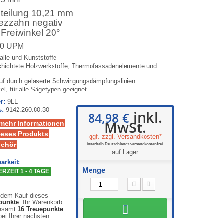
nteilung 10,21 mm
ezzahn negativ
 Freiwinkel 20°
00 UPM
alle und Kunststoffe
chichtete Holzwerkstoffe, Thermofassadenelemente und
auf durch gelaserte Schwingungsdämpfungslinien
el, für alle Sägetypen geeignet
r:
9LL
s:
9142.260.80.30
inkl.
84,98 €
MwSt.
 mehr Informationen
ieses Produkts
ggf. zzgl. Versandkosten*
behör
innerhalb Deutschlands versandkostenfrei!
auf Lager
arkeit:
Menge
RZEIT 1 - 4 TAGE
 dem Kauf dieses
punkte
. Ihr Warenkorb
gesamt
16
Treuepunkte
ei Ihrer nächsten