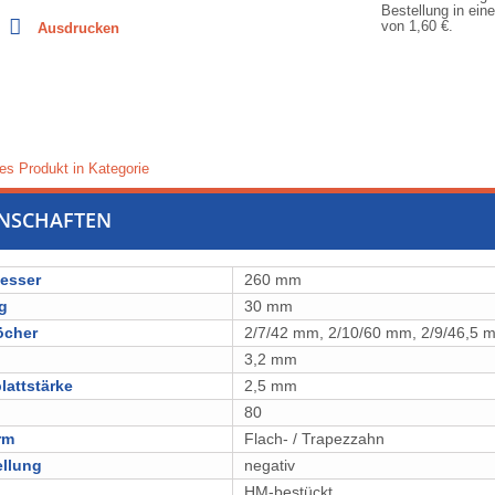
Bestellung in ein
von
1,60 €
.
Ausdrucken
es Produkt in Kategorie
ENSCHAFTEN
esser
260 mm
g
30 mm
öcher
2/7/42 mm, 2/10/60 mm, 2/9/46,5 
3,2 mm
attstärke
2,5 mm
80
rm
Flach- / Trapezzahn
ellung
negativ
l
⁠⁠⁠⁠⁠⁠⁠⁠HM-bestückt