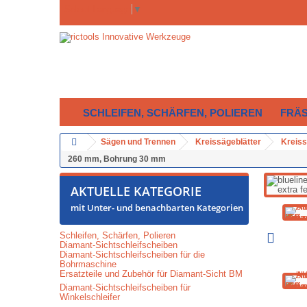
Select Language
▼
SCHLEIFEN, SCHÄRFEN, POLIEREN
FRÄ
Sägen und Trennen
Kreissägeblätter
Kreiss
260 mm, Bohrung 30 mm
AKTUELLE KATEGORIE
mit Unter- und benachbarten Kategorien
Schleifen, Schärfen, Polieren
Diamant-Sichtschleifscheiben
Diamant-Sichtschleifscheiben für die
Bohrmaschine
Ersatzteile und Zubehör für Diamant-Sicht BM
Diamant-Sichtschleifscheiben für
Winkelschleifer