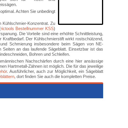
eissägen.
optimal. Achten Sie unbedingt
m Kühlschmier-Konzentrat. Zu
(
rictools Bestellnummer KSS
)
spanung. Die Vorteile sind eine erhöhte Schnittleistung,
r Kraftbedarf. Der Kühlschmierstift wirkt rostschützend,
ung und Schmierung insbesondere beim Sägen von NE-
n Seiten an das laufende Sägeblatt. Einsetzbar ist das
indeschneiden, Bohren und Schleifen.
chmännischen Nachschärfen durch eine hier ansässige
 Hartmetall-Zähnen ist möglich. Die für das jeweilige
ehör
. Ausführlicher, auch zur Möglichkeit, ein Sägeblatt
blättern
, dort finden Sie auch die kompletten Preise.