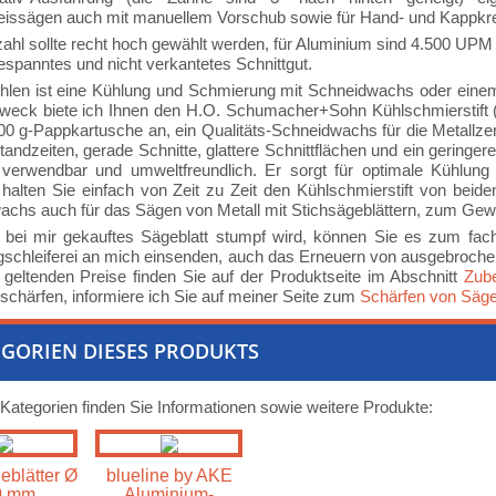
eissägen auch mit manuellem Vorschub sowie für Hand- und Kappkr
ahl sollte recht hoch gewählt werden, für Aluminium sind 4.500 UPM 
gespanntes und nicht verkantetes Schnittgut.
hlen ist eine Kühlung und Schmierung mit Schneidwachs oder eine
weck biete ich Ihnen den H.O. Schumacher+Sohn Kühlschmierstift 
300 g-Pappkartusche an, ein Qualitäts-Schneidwachs für die Metallzer
tandzeiten, gerade Schnitte, glattere Schnittflächen und ein geringere
e verwendbar und umweltfreundlich. Er sorgt für optimale Kühl
 halten Sie einfach von Zeit zu Zeit den Kühlschmierstift von beide
chs auch für das Sägen von Metall mit Stichsägeblättern, zum Gew
 bei mir gekauftes Sägeblatt stumpf wird, können Sie es zum fa
chleiferei an mich einsenden, auch das Erneuern von ausgebrochenen
 geltenden Preise finden Sie auf der Produktseite im Abschnitt
Zub
 schärfen, informiere ich Sie auf meiner Seite zum
Schärfen von Säge
GORIEN DIESES PRODUKTS
 Kategorien finden Sie Informationen sowie weitere Produkte:
eblätter Ø
blueline by AKE
0 mm
Aluminium-