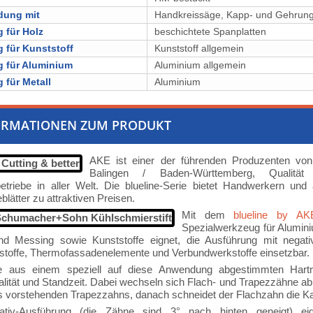
dung mit
Handkreissäge, Kapp- und Gehrung
 für Holz
⁠⁠⁠⁠⁠⁠⁠⁠⁠⁠beschichtete Spanplatten
 für Kunststoff
Kunststoff allgemein
 für Aluminium
Aluminium allgemein
 für Metall
⁠⁠⁠Aluminium
ORMATIONEN ZUM PRODUKT
AKE ist einer der führenden Produzenten von
Balingen / Baden-Württemberg, Qualität
betriebe in aller Welt. Die blueline-Serie bietet Handwerkern un
blätter zu attraktiven Preisen.
Mit dem
blueline by AK
Spezialwerkzeug für Aluminiu
nd Messing sowie Kunststoffe eignet, die Ausführung mit negative
stoffe, Thermofassadenelemente und Verbundwerkstoffe einsetzbar.
 aus einem speziell auf diese Anwendung abgestimmten Hartm
alität und Standzeit. Dabei wechseln sich Flach- und Trapezzähne ab
 vorstehenden Trapezzahns, danach schneidet der Flachzahn die Ka
ativ-Ausführung (die Zähne sind 3° nach hinten geneigt) e