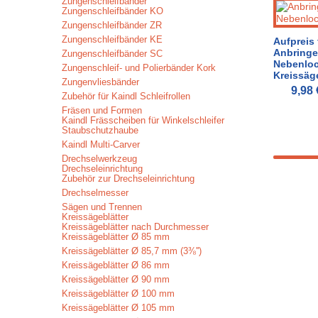
Zungenschleifbänder
Zungenschleifbänder KO
Zungenschleifbänder ZR
Zungenschleifbänder KE
Aufpreis 
Anbringe
Zungenschleifbänder SC
Nebenloc
Zungenschleif- und Polierbänder Kork
Kreissäg
Zungenvliesbänder
9,98
Zubehör für Kaindl Schleifrollen
Fräsen und Formen
Kaindl Frässcheiben für Winkelschleifer
Staubschutzhaube
Kaindl Multi-Carver
Drechselwerkzeug
Drechseleinrichtung
Zubehör zur Drechseleinrichtung
Drechselmesser
Sägen und Trennen
Kreissägeblätter
Kreissägeblätter nach Durchmesser
Kreissägeblätter Ø 85 mm
Kreissägeblätter Ø 85,7 mm (3⅜'')
Kreissägeblätter Ø 86 mm
Kreissägeblätter Ø 90 mm
Kreissägeblätter Ø 100 mm
Kreissägeblätter Ø 105 mm