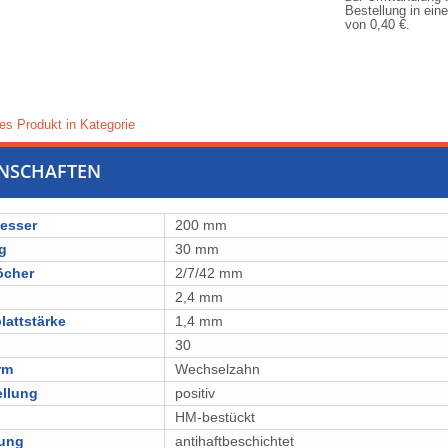
Bestellung in ein
von
0,40 €
.
es Produkt in Kategorie
ENSCHAFTEN
esser
200 mm
g
30 mm
öcher
2/7/42 mm
2,4 mm
attstärke
1,4 mm
30
rm
Wechselzahn
ellung
positiv
l
⁠⁠⁠⁠⁠⁠⁠⁠HM-bestückt
lung
antihaftbeschichtet