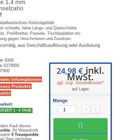
ke 1,4 mm
hselzahn
M
etallbestücktes Kreissägeblatt
für schnelle, feine Längs- und Querschnitte
z, Profilbretter, Paneele, Tischlerplatten etc.
htung gegen Verschmieren und Zusetzen
vorrätig, aus Geschäftsauflösung oder Auslistung
r:
9348
s:
6379000
inkl.
24,98 €
37900
MwSt.
 mehr Informationen
ggf. zzgl. Versandkosten*
ieses Produkts
auf Lager
behör
Menge
arkeit:
RZEIT 1 - 4 TAGE
 dem Kauf dieses
unkte
. Ihr Warenkorb
gesamt
4
Treuepunkte
ei Ihrer nächsten