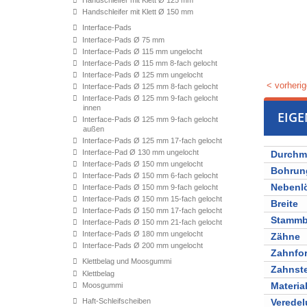
Handschleifer mit Klett Ø 125 mm
Handschleifer mit Klett Ø 150 mm
Interface-Pads
Interface-Pads Ø 75 mm
Interface-Pads Ø 115 mm ungelocht
Interface-Pads Ø 115 mm 8-fach gelocht
Interface-Pads Ø 125 mm ungelocht
< vorherig
Interface-Pads Ø 125 mm 8-fach gelocht
Interface-Pads Ø 125 mm 9-fach gelocht
innen
EIG
Interface-Pads Ø 125 mm 9-fach gelocht
außen
Interface-Pads Ø 125 mm 17-fach gelocht
Interface-Pad Ø 130 mm ungelocht
Durchm
Interface-Pads Ø 150 mm ungelocht
Bohrun
Interface-Pads Ø 150 mm 6-fach gelocht
Nebenl
Interface-Pads Ø 150 mm 9-fach gelocht
Interface-Pads Ø 150 mm 15-fach gelocht
Breite
Interface-Pads Ø 150 mm 17-fach gelocht
Stammbl
Interface-Pads Ø 150 mm 21-fach gelocht
Interface-Pads Ø 180 mm ungelocht
Zähne
Interface-Pads Ø 200 mm ungelocht
Zahnfo
Klettbelag und Moosgummi
Zahnst
Klettbelag
Materia
Moosgummi
Haft-Schleifscheiben
Verede