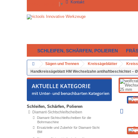
Kontakt
Select Language
▼
SCHLEIFEN, SCHÄRFEN, POLIEREN
FRÄ
Sägen und Trennen
Kreissägeblätter
Kreiss
Handkreissägeblatt HM Wechselzahn antihaftbeschichtet –
AKTUELLE KATEGORIE
mit Unter- und benachbarten Kategorien
Schleifen, Schärfen, Polieren
Diamant-Sichtschleifscheiben
Diamant-Sichtschleifscheiben für die
Bohrmaschine
Ersatzteile und Zubehör für Diamant-Sicht
BM