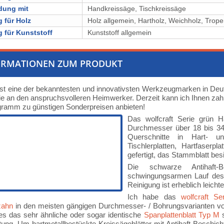
dung mit
Handkreissäge, Tischkreissäge
 für Holz
Holz allgemein, ⁠⁠⁠Hartholz, ⁠Weichholz, ⁠⁠⁠⁠⁠Trope
 für Kunststoff
Kunststoff allgemein
ORMATIONEN ZUM PRODUKT
 ist eine der bekanntesten und innovativsten Werkzeugmarken in Deut
nie an den anspruchsvolleren Heimwerker. Derzeit kann ich Ihnen zah
gramm zu günstigen Sonderpreisen anbieten!
Das wolfcraft Serie grün 
Durchmesser über 18 bis 34 
Querschnitte in Hart- und
Tischlerplatten, Hartfaser
gefertigt, das Stammblatt bes
Die schwarze Antihaft-
schwingungsarmen Lauf des S
Reinigung ist erheblich leichte
Ich habe das
wolfcraft S
zahn
in den meisten gängigen Durchmesser- / Bohrungsvarianten v
es das sehr ähnliche oder sogar identische
Spanplattenblatt Typ M
s
ung. Um hartmetallbestückte Kreissägeblätter mit Antihaft-Beschich