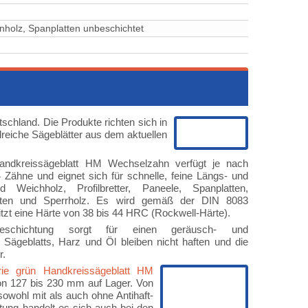
nholz, ⁠⁠⁠⁠⁠⁠⁠⁠Spanplatten unbeschichtet
schland. Die Produkte richten sich in
lreiche Sägeblätter aus dem aktuellen
Handkreissägeblatt HM Wechselzahn verfügt je nach
Zähne und eignet sich für schnelle, feine Längs- und
 Weichholz, Profilbretter, Paneele, Spanplatten,
platten und Sperrholz. Es wird gemäß der DIN 8083
itzt eine Härte von 38 bis 44 HRC (Rockwell-Härte).
Beschichtung sorgt für einen geräusch- und
ägeblatts, Harz und Öl bleiben nicht haften und die
r.
erie grün Handkreissägeblatt HM
on 127 bis 230 mm auf Lager. Von
owohl mit als auch ohne Antihaft-
tung handelt es sich auch bei den