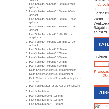
H.O. Sch
Haft-Schleifscheiben Ø 150 mm 8-fach
gelocht
ich noch
Haft-Schleifscheiben Ø 150 mm 9-fach
Herstelle
gelocht
Wenn Ihr
Haft-Schleifscheiben Ø 150 mm 15-fach
gelocht
Werkzeugs
Haft-Schleifscheiben Ø 150 mm 17-fach
Sägeblatt
gelocht
selbst zu
Haft-Schleifscheiben Ø 178 / 180 mm
ungelocht
Haft-Schleifscheiben Ø 185 mm 17-fach
KATE
gelocht
Haft-Schleifscheiben Ø 200 mm
Haft-Schleifscheiben Ø 265 mm
In diesen
Haft-Schleifscheiben Ø 300 mm
Haft-Schleifscheiben Ø 406 mm
Haft-Schleifscheiben Ø 600 mm
Delta-Schleifscheiben 82 mm ungelocht
Kreissäg
Delta-Schleifscheiben 82 mm gelocht
20
Delta-Schleifscheiben 93 mm 6-fach gelocht
im Kreis
Haft-Schleifblätter für die Kaindl Schleifkelle
ZUB
Haft-Schleifvliese
Haft-Schleifvliese Ø 115 mm
Haft-Schleifvliese Ø 125 mm
Haft-Schleifvliese Ø 180 mm