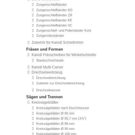
Zungenschleifbänder
Zungenschleifbänder KO
Zungenschleifbänder ZR
Zungenschleifbänder KE
Zungenschleifbänder SC
Zungenschleif- und Polierbänder Kork
Zungenvliesbänder
Zubehör für Kaindl Schleifrollen
Fräsen und Formen
Kaindl Frässcheiben für Winkelschleifer
Staubschutzhaube
Kaindl Multi-Carver
Drechselwerkzeug
Drechseleinrichtung
Zubehör zur Drechseleinrichtung
Drechselmesser
Sägen und Trennen
Kreissägeblätter
Kreissägeblätter nach Durchmesser
Kreissägeblätter Ø 85 mm
Kreissägeblätter Ø 85,7 mm (3⅜'')
Kreissägeblätter Ø 86 mm
Kreissägeblätter Ø 90 mm
Kreissägeblätter Ø 100 mm