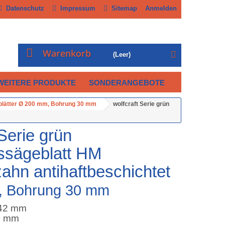
Datenschutz
Impressum
Sitemap
Anmelden
Warenkorb
(Leer)
WEITERE PRODUKTE
SONDERANGEBOTE
blätter Ø 200 mm, Bohrung 30 mm
wolfcraft Serie grün
 Serie grün
ssägeblatt HM
hn antihaftbeschichtet
, Bohrung 30 mm
/42 mm
,4 mm