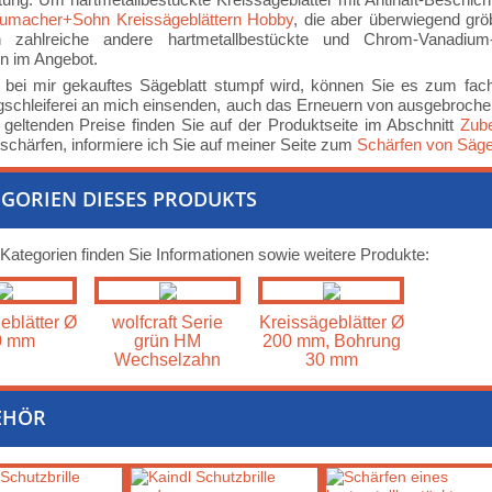
umacher+Sohn Kreissägeblättern Hobby
, die aber überwiegend gr
 zahlreiche andere hartmetallbestückte und Chrom-Vanadium
rn im Angebot.
 bei mir gekauftes Sägeblatt stumpf wird, können Sie es zum fa
chleiferei an mich einsenden, auch das Erneuern von ausgebrochenen
 geltenden Preise finden Sie auf der Produktseite im Abschnitt
Zub
 schärfen, informiere ich Sie auf meiner Seite zum
Schärfen von Säge
GORIEN DIESES PRODUKTS
 Kategorien finden Sie Informationen sowie weitere Produkte:
eblätter Ø
wolfcraft Serie
Kreissägeblätter Ø
0 mm
grün HM
200 mm, Bohrung
Wechselzahn
30 mm
EHÖR