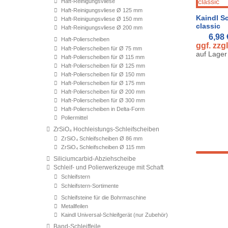
Haft-Reinigungsvliese
Haft-Reinigungsvliese Ø 125 mm
Kaindl Sc
Haft-Reinigungsvliese Ø 150 mm
classic
Haft-Reinigungsvliese Ø 200 mm
6,98
Haft-Polierscheiben
ggf. zzg
Haft-Polierscheiben für Ø 75 mm
auf Lager
Haft-Polierscheiben für Ø 115 mm
Haft-Polierscheiben für Ø 125 mm
Haft-Polierscheiben für Ø 150 mm
Haft-Polierscheiben für Ø 175 mm
Haft-Polierscheiben für Ø 200 mm
Haft-Polierscheiben für Ø 300 mm
Haft-Polierscheiben in Delta-Form
Poliermittel
ZrSiO₄ Hochleistungs-Schleifscheiben
ZrSiO₄ Schleifscheiben Ø 86 mm
ZrSiO₄ Schleifscheiben Ø 115 mm
Siliciumcarbid-Abziehscheibe
Schleif- und Polierwerkzeuge mit Schaft
Schleifstern
Schleifstern-Sortimente
Schleifsteine für die Bohrmaschine
Metallfeilen
Kaindl Universal-Schleifgerät (nur Zubehör)
Band-Schleiffeile