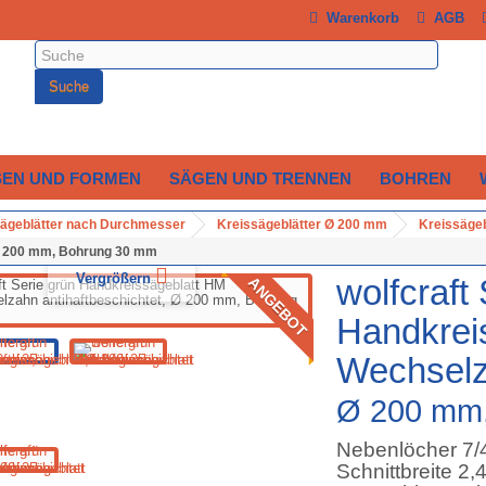
Warenkorb
AGB
Suche
SEN UND FORMEN
SÄGEN UND TRENNEN
BOHREN
ägeblätter nach Durchmesser
Kreissägeblätter Ø 200 mm
Kreissäge
 Ø 200 mm, Bohrung 30 mm
Vergrößern
wolfcraft
ANGEBOT
Handkrei
Wechselza
Ø 200 mm
Nebenlöcher 7
Schnittbreite 2