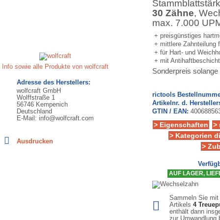
Stammblattstär
30 Zähne
, Wec
max. 7.000 UP
+ preisgünstiges hartm
+ mittlere Zahnteilung 
+ für Hart- und Weichhol
+ mit Antihaftbeschic
Info sowie alle Produkte von wolfcraft
Sonderpreis solange 
Adresse des Herstellers:
wolfcraft GmbH
rictools Bestellnumme
Wolffstraße 1
Artikelnr. d. Hersteller
56746 Kempenich
Deutschland
GTIN / EAN:
40068856
E-Mail: info@wolfcraft.com
> Eigenschaften
>
> Kategorien d
Ausdrucken
> Zu
Verfügb
AUF LAGER, LIEFE
Sammeln Sie mit
Artikels
4
Treuep
enthält dann ins
zur Umwandlung b