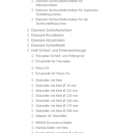
Diamant-Sichtschleifscheiben für
Winkelschleifer
Diamant-Sichtschleifscheiben für stationäre
Schleifmaschinen
Diamant-Sichtschleifscheiben für die
Sichtschleifmaschine
Diamant-Schleifscheiben
Diamant-Rundfeilen
Diamant-Abziehstein
Diamant-Schleiftöpfe
Haft-Schleif- und Polierwerkzeuge
Flexoplan-Schleif- und Poliergerät
Ersatzteile für Flexoplan
Flexo-Fix
Ersatzteile für Flexo-Fix
Stützteller mit Klett
Stützteller mit Klett Ø 75 mm
Stützteller mit Klett Ø 115 mm
Stützteller mit Klett Ø 125 mm
Stützteller mit Klett Ø 150 mm
Stützteller mit Klett Ø 175 mm
Stützteller mit Klett Ø 200 mm
Adapter für Stützteller
MINI35 Exzenterschleifer
Handschleifer mit Klett