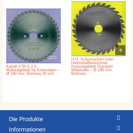
H.O. Schumacher+Sohn
Hartmetallbestücktes
Kaindl XTR-S 2.0
Kreissägeblatt Standard
Multisägeblatt für Kreissägen –
Mittelzahn – Ø 190 mm,
Ø 190 mm, Bohrung 30 mm
Bohrung ...
Die Produkte
Informationen