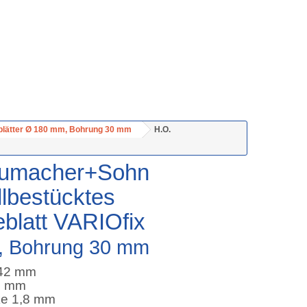
blätter Ø 180 mm, Bohrung 30 mm
H.O.
humacher+Sohn
lbestücktes
blatt VARIOfix
, Bohrung 30 mm
/42 mm
,8 mm
ke 1,8 mm