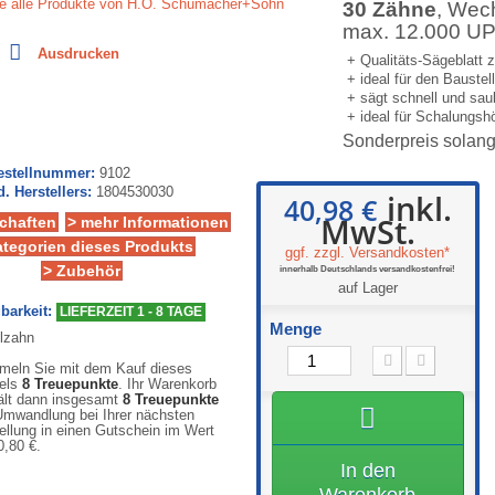
ie alle Produkte von H.O. Schumacher+Sohn
30 Zähne
, Wec
max. 12.000 U
Ausdrucken
+ Qualitäts-Sägeblatt 
+ ideal für den Bauste
+ sägt schnell und saub
+ ideal für Schalungs
Sonderpreis solang
Bestellnummer:
9102
d. Herstellers:
1804530030
inkl.
40,98 €
MwSt.
chaften
> mehr Informationen
ategorien dieses Produkts
ggf. zzgl. Versandkosten*
> Zubehör
innerhalb Deutschlands versandkostenfrei!
auf Lager
barkeit:
LIEFERZEIT 1 - 8 TAGE
Menge
eln Sie mit dem Kauf dieses
kels
8
Treuepunkte
. Ihr Warenkorb
ält dann insgesamt
8
Treuepunkte
Umwandlung bei Ihrer nächsten
ellung in einen Gutschein im Wert
0,80 €
.
In den