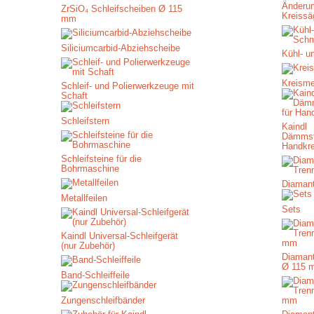
Änderu
ZrSiO₄ Schleifscheiben Ø 115
Kreissä
mm
Siliciumcarbid-Abziehscheibe
Kühl- u
Kreism
Schleif- und Polierwerkzeuge mit
Schaft
Schleifstern
Kaindl
Dämmst
Handkr
Schleifsteine für die
Bohrmaschine
Diamant
Metallfeilen
Sets
Kaindl Universal-Schleifgerät
(nur Zubehör)
Diamant
Ø 115 
Band-Schleiffeile
Zungenschleifbänder