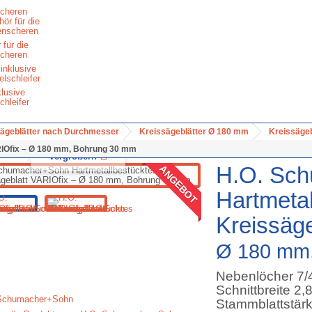
cheren
 für die
cheren
klusive
chleifer
ägeblätter nach Durchmesser
Kreissägeblätter Ø 180 mm
Kreissäge
IOfix – Ø 180 mm, Bohrung 30 mm
Vergrößern
H.O. Sc
ANGEBOT
Hartmetal
Kreissäge
Ø 180 mm
Nebenlöcher 7
Schnittbreite 2
Stammblattstär