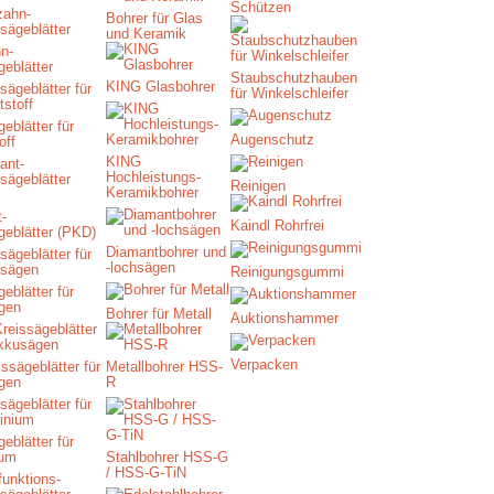
Schützen
Bohrer für Glas
und Keramik
n-
geblätter
Staubschutzhauben
KING Glasbohrer
für Winkelschleifer
eblätter für
Augenschutz
off
KING
Hochleistungs-
Reinigen
Keramikbohrer
-
Kaindl Rohrfrei
geblätter (PKD)
Diamantbohrer und
-lochsägen
Reinigungsgummi
eblätter für
gen
Bohrer für Metall
Auktionshammer
Verpacken
ssägeblätter für
Metallbohrer HSS-
gen
R
eblätter für
ium
Stahlbohrer HSS-G
/ HSS-G-TiN