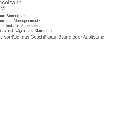
hselzahn
PM
zum Sonderpreis
llen- und Montageeinsatz
er fast alle Materialen
hölzer mit Nägeln und Klammern
e vorrätig, aus Geschäftsauflösung oder Auslistung