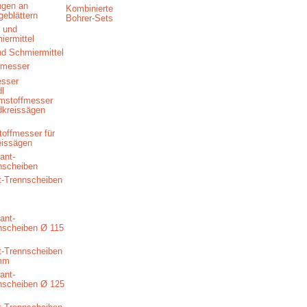
ngen an
Kombinierte
geblättern
Bohrer-Sets
nd Schmiermittel
esser
offmesser für
eissägen
-Trennscheiben
-Trennscheiben
mm