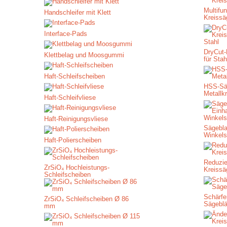
Multifun
Handschleifer mit Klett
Kreissä
Interface-Pads
DryCut-
Klettbelag und Moosgummi
für Stah
Haft-Schleifscheiben
HSS-Säg
Metallk
Haft-Schleifvliese
Haft-Reinigungsvliese
Sägebla
Winkels
Haft-Polierscheiben
Reduzie
ZrSiO₄ Hochleistungs-
Kreissä
Schleifscheiben
Schärfe
ZrSiO₄ Schleifscheiben Ø 86
Sägeblä
mm