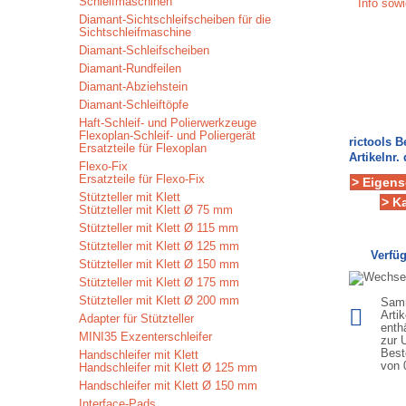
Schleifmaschinen
Info sow
Diamant-Sichtschleifscheiben für die
Sichtschleifmaschine
Diamant-Schleifscheiben
Diamant-Rundfeilen
Diamant-Abziehstein
Diamant-Schleiftöpfe
Haft-Schleif- und Polierwerkzeuge
Flexoplan-Schleif- und Poliergerät
rictools 
Ersatzteile für Flexoplan
Artikelnr. 
Flexo-Fix
Ersatzteile für Flexo-Fix
> Eigens
Stützteller mit Klett
> K
Stützteller mit Klett Ø 75 mm
Stützteller mit Klett Ø 115 mm
Stützteller mit Klett Ø 125 mm
Verfüg
Stützteller mit Klett Ø 150 mm
Stützteller mit Klett Ø 175 mm
Stützteller mit Klett Ø 200 mm
Samm
Arti
Adapter für Stützteller
enth
MINI35 Exzenterschleifer
zur 
Best
Handschleifer mit Klett
von
Handschleifer mit Klett Ø 125 mm
Handschleifer mit Klett Ø 150 mm
Interface-Pads