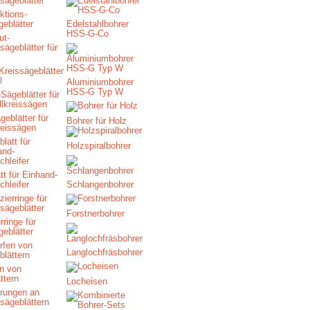
ktions-
geblätter
Edelstahlbohrer
HSS-G-Co
Kreissägeblätter
l
Aluminiumbohrer
HSS-G Typ W
eblätter für
Bohrer für Holz
reissägen
Holzspiralbohrer
tt für Einhand-
chleifer
Schlangenbohrer
Forstnerbohrer
rringe für
geblätter
Langlochfräsbohrer
n von
ttern
Locheisen