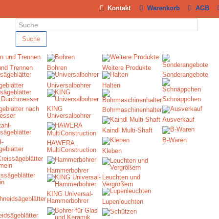
Kontakt
Warenkorb
AGB
Suche
und Trennen
Bohren
Weitere Produkte
Sonderangebote
geblätter
Universalbohrer
Halten
Schnäppchen
geblätter nach
KING
Bohrmaschinenhalter
esser
Universalbohrer
Ausverkauf
Kaindl Multi-Shaft
B-Waren
l-
HAWERA
geblätter
MultiConstruction
Kleben
Hammerbohrer
ssägeblätter
Leuchten und
in
Vergrößern
KING Universal-
Hammerbohrer
Lupenleuchten
idsägeblätter