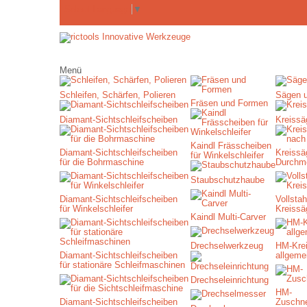
Select Language
▼
Menü
Schleifen, Schärfen, Polieren
Sägen 
Fräsen und Formen
Diamant-Sichtschleifscheiben
Kreissä
Kaindl Frässcheiben
Diamant-Sichtschleifscheiben
Kreissä
für Winkelschleifer
für die Bohrmaschine
Durchm
Staubschutzhaube
Diamant-Sichtschleifscheiben
Vollstah
für Winkelschleifer
Kreissä
Kaindl Multi-Carver
Drechselwerkzeug
HM-Krei
Diamant-Sichtschleifscheiben
allgeme
für stationäre Schleifmaschinen
Drechseleinrichtung
HM-
Diamant-Sichtschleifscheiben
Zuschne