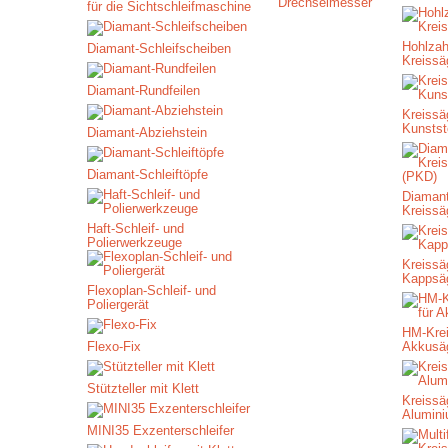
Drechselmesser
für die Sichtschleifmaschine
Hohlzah
Diamant-Schleifscheiben
Kreissä
Diamant-Rundfeilen
Kreissäg
Kunstst
Diamant-Abziehstein
Diamant-Schleiftöpfe
Diamant
Kreissä
Haft-Schleif- und
Polierwerkzeuge
Kreissäg
Kappsä
Flexoplan-Schleif- und
Poliergerät
HM-Krei
Flexo-Fix
Akkusä
Stützteller mit Klett
Kreissäg
Alumin
MINI35 Exzenterschleifer