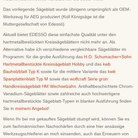
Das vorliegende Sägeblatt wurde übrigens ursprünglich als OEM-
Werkzeug für AEG produziert (Koll Königsäge ist die
Muttergesellschaft von Edessö).
Aktuell bietet EDESSÖ diese einfachste Qualität unter den
hartmetallbestückten Kreissägeblättern nicht mehr an. Als
Alternative habe ich verschiedene vergleichbare Sägeblätter im
Programm: für die grobe Ausführung das
H.O. Schumacher+Sohn
Hartmetallbestückte Kreissägeblatt Hobby
und das
kwb
Bauholzblatt Typ K
sowie für die mittlere Variante das
kwb
Spanplattenblatt Typ M
sowie das
wolfcraft Serie grün
Handkreissägeblatt HM Wechselzahn
. Antihaftbeschichtete Chrom-
Vanadium-Sägeblätter sowie zahlreiche auch hochwertigere
hartmetallbestückte Sägeblatt-Typen in blanker Ausführung finden
Sie in
meinem Angebot
!
Wenn Ihr bei mir gekauftes Sägeblatt stumpf wird, können Sie es
zum fachmännischen Nachschärfen durch eine hier ansässige
Werkzeugschleiferei an mich einsenden, auch das Erneuern von