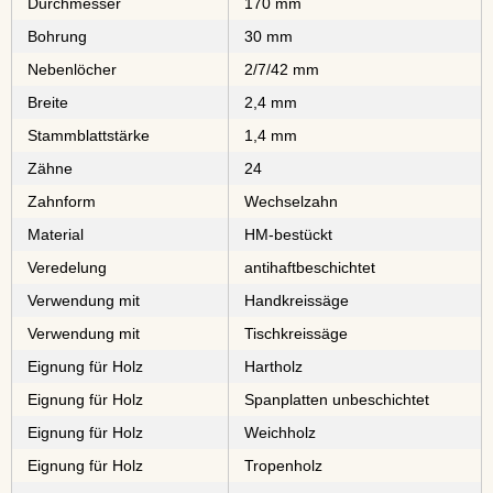
Durchmesser
170 mm
Bohrung
30 mm
Nebenlöcher
2/7/42 mm
Breite
2,4 mm
Stammblattstärke
1,4 mm
Zähne
24
Zahnform
Wechselzahn
Material
⁠⁠⁠⁠⁠⁠⁠⁠HM-bestückt
Veredelung
antihaftbeschichtet
Verwendung mit
Handkreissäge
Verwendung mit
Tischkreissäge
Eignung für Holz
⁠⁠⁠Hartholz
Eignung für Holz
⁠⁠⁠⁠⁠⁠⁠⁠Spanplatten unbeschichtet
Eignung für Holz
⁠Weichholz
Eignung für Holz
⁠⁠⁠⁠⁠Tropenholz