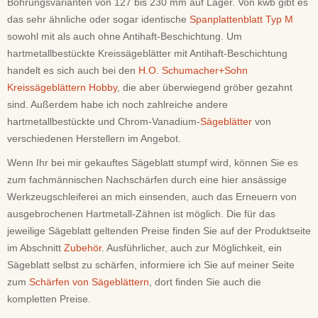
Bohrungsvarianten von 127 bis 230 mm auf Lager. Von kwb gibt es
das sehr ähnliche oder sogar identische
Spanplattenblatt Typ M
sowohl mit als auch ohne Antihaft-Beschichtung. Um
hartmetallbestückte Kreissägeblätter mit Antihaft-Beschichtung
handelt es sich auch bei den
H.O. Schumacher+Sohn
Kreissägeblättern Hobby
, die aber überwiegend gröber gezahnt
sind. Außerdem habe ich noch zahlreiche andere
hartmetallbestückte und Chrom-Vanadium-
Sägeblätter
von
verschiedenen Herstellern im Angebot.
Wenn Ihr bei mir gekauftes Sägeblatt stumpf wird, können Sie es
zum fachmännischen Nachschärfen durch eine hier ansässige
Werkzeugschleiferei an mich einsenden, auch das Erneuern von
ausgebrochenen Hartmetall-Zähnen ist möglich. Die für das
jeweilige Sägeblatt geltenden Preise finden Sie auf der Produktseite
im Abschnitt
Zubehör
. Ausführlicher, auch zur Möglichkeit, ein
Sägeblatt selbst zu schärfen, informiere ich Sie auf meiner Seite
zum
Schärfen von Sägeblättern
, dort finden Sie auch die
kompletten Preise.