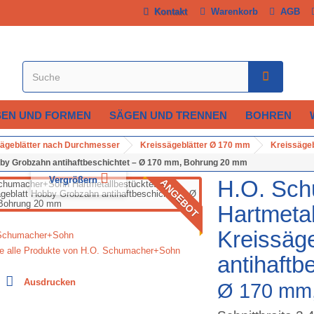
Kontakt
Warenkorb
AGB
SEN UND FORMEN
SÄGEN UND TRENNEN
BOHREN
ägeblätter nach Durchmesser
Kreissägeblätter Ø 170 mm
Kreissäge
by Grobzahn antihaftbeschichtet – Ø 170 mm, Bohrung 20 mm
Vergrößern
H.O. Sc
ANGEBOT
Hartmetal
Kreissäg
ie alle Produkte von H.O. Schumacher+Sohn
antihaftb
Ausdrucken
Ø 170 mm