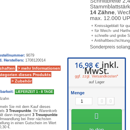
Schnittbreite 2
Stammblattstär
14 Zähne
, Wec
max. 12.000 U
+ Kreissägeblatt für q
+ für Weich- und Hart
+ schnelle und grobe S
+ Antihaftbeschichtun
Sonderpreis solang
Bestellnummer:
9079
d. Herstellers:
1708120014
inkl.
16,98 €
MwSt.
chaften
> mehr Informationen
ategorien dieses Produkts
ggf. zzgl. Versandkosten*
> Zubehör
auf Lager
barkeit:
LIEFERZEIT 1 - 8 TAGE
Menge
eln Sie mit dem Kauf dieses
kels
3
Treuepunkte
. Ihr Warenkorb
ält dann insgesamt
3
Treuepunkte
Umwandlung bei Ihrer nächsten
ellung in einen Gutschein im Wert
0,30 €
.