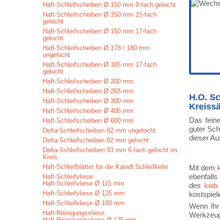
Haft-Schleifscheiben Ø 150 mm 9-fach gelocht
Haft-Schleifscheiben Ø 150 mm 15-fach
gelocht
Haft-Schleifscheiben Ø 150 mm 17-fach
gelocht
Haft-Schleifscheiben Ø 178 / 180 mm
ungelocht
Haft-Schleifscheiben Ø 185 mm 17-fach
gelocht
Haft-Schleifscheiben Ø 200 mm
Haft-Schleifscheiben Ø 265 mm
H.O. S
Haft-Schleifscheiben Ø 300 mm
Kreiss
Haft-Schleifscheiben Ø 406 mm
Das feine
Haft-Schleifscheiben Ø 600 mm
guter Sch
Delta-Schleifscheiben 82 mm ungelocht
dieser Au
Delta-Schleifscheiben 82 mm gelocht
Delta-Schleifscheiben 93 mm 6-fach gelocht im
Kreis
Haft-Schleifblätter für die Kaindl Schleifkelle
Mit dem
ebenfall
Haft-Schleifvliese
Haft-Schleifvliese Ø 115 mm
des
kwb 
Haft-Schleifvliese Ø 125 mm
kostspiel
Haft-Schleifvliese Ø 180 mm
Wenn Ihr
Haft-Reinigungsvliese
Werkzeugs
Haft-Reinigungsvliese Ø 125 mm