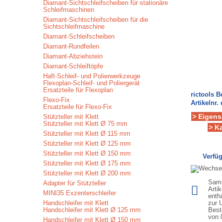
Diamant-Sichtschleifscheiben für stationäre
Schleifmaschinen
Diamant-Sichtschleifscheiben für die
Sichtschleifmaschine
Diamant-Schleifscheiben
Diamant-Rundfeilen
Diamant-Abziehstein
Diamant-Schleiftöpfe
Haft-Schleif- und Polierwerkzeuge
Flexoplan-Schleif- und Poliergerät
Ersatzteile für Flexoplan
rictools 
Flexo-Fix
Artikelnr. 
Ersatzteile für Flexo-Fix
> Eigens
Stützteller mit Klett
Stützteller mit Klett Ø 75 mm
> K
Stützteller mit Klett Ø 115 mm
Stützteller mit Klett Ø 125 mm
Stützteller mit Klett Ø 150 mm
Verfüg
Stützteller mit Klett Ø 175 mm
Stützteller mit Klett Ø 200 mm
Samm
Adapter für Stützteller
Arti
MINI35 Exzenterschleifer
enth
Handschleifer mit Klett
zur 
Handschleifer mit Klett Ø 125 mm
Best
von
Handschleifer mit Klett Ø 150 mm