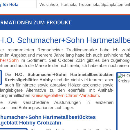
 für Holz
⁠Weichholz, ⁠⁠⁠Hartholz, ⁠⁠⁠⁠⁠Tropenholz, ⁠⁠⁠⁠⁠⁠⁠⁠Spanplat
ORMATIONEN ZUM PRODUKT
H.O. Schumacher+Sohn Hartmetallbes
er renommierten Remscheider Traditionsmarke habe ich zahlr
n im Angebot und mehrere Jahre lang hatte ich auch zahlreiche fa
her+Sohn
im Sortiment. Seit Oktober 2014 gibt es den zugehörigen
artner und auch die Marke leider nicht mehr, ich habe aber noch eine
Die
H.O. Schumacher+Sohn Hartmetallbestückten
Kreissägeblätter Hobby
sind die nicht viel teurere, aber
auch für härtere sowie abrasive Hölzer geeignete sowie
 langlebigere Alternative zu den ebenfalls mit Antihaft-
ung erhältlichen
Kreissägeblättern Chrom-Vanadium
.
e zwei verschiedene Ausführungen in einzelnen
ser- und Bohrungsvarianten auf Lager:
chumacher+Sohn Hartmetallbestücktes
ägeblatt Hobby Grobzahn