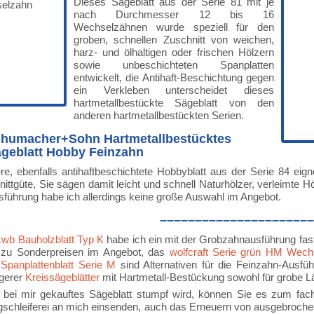
Dieses Sägeblatt aus der Serie 81 mit je
nach Durchmesser 12 bis 16
Wechselzähnen wurde speziell für den
groben, schnellen Zuschnitt von weichen,
harz- und ölhaltigen oder frischen Hölzern
sowie unbeschichteten Spanplatten
entwickelt, die Antihaft-Beschichtung gegen
ein Verkleben unterscheidet dieses
hartmetallbestückte Sägeblatt von den
anderen hartmetallbestückten Serien.
chumacher+Sohn Hartmetallbestücktes
ägeblatt Hobby Feinzahn
re, ebenfalls antihaftbeschichtete Hobbyblatt aus der Serie 84 eign
nittgüte, Sie sägen damit leicht und schnell Naturhölzer, verleimte Hö
sführung habe ich allerdings keine große Auswahl im Angebot.
––––––––––––––––––––––
kwb Bauholzblatt Typ K
habe ich ein mit der Grobzahnausführung fast
s zu Sonderpreisen im Angebot, das
wolfcraft Serie grün HM Wech
Spanplattenblatt Serie M
sind Alternativen für die Feinzahn-Ausfü
igerer
Kreissägeblätter
mit Hartmetall-Bestückung sowohl für grobe Län
 bei mir gekauftes Sägeblatt stumpf wird, können Sie es zum fa
chleiferei an mich einsenden, auch das Erneuern von ausgebrochenen