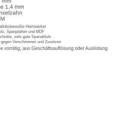
,4 mm
ke 1,4 mm
hselzahn
PM
ualitätsbewußte Heimwerker
holz, Spanplatten und MDF
chnitte, sehr gute Spanabfuhr
g gegen Verschmieren und Zusetzen
e vorrätig, aus Geschäftsauflösung oder Auslistung