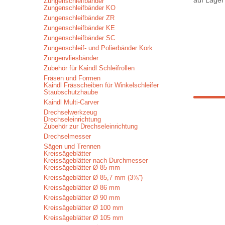
auf Lager
Zungenschleifbänder
Zungenschleifbänder KO
Zungenschleifbänder ZR
Zungenschleifbänder KE
Zungenschleifbänder SC
Zungenschleif- und Polierbänder Kork
Zungenvliesbänder
Zubehör für Kaindl Schleifrollen
Fräsen und Formen
Kaindl Frässcheiben für Winkelschleifer
Staubschutzhaube
Kaindl Multi-Carver
Drechselwerkzeug
Drechseleinrichtung
Zubehör zur Drechseleinrichtung
Drechselmesser
Sägen und Trennen
Kreissägeblätter
Kreissägeblätter nach Durchmesser
Kreissägeblätter Ø 85 mm
Kreissägeblätter Ø 85,7 mm (3⅜'')
Kreissägeblätter Ø 86 mm
Kreissägeblätter Ø 90 mm
Kreissägeblätter Ø 100 mm
Kreissägeblätter Ø 105 mm