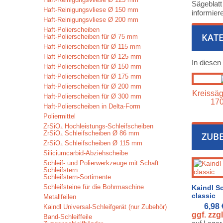
Sägeblatt
Haft-Reinigungsvliese Ø 150 mm
informier
Haft-Reinigungsvliese Ø 200 mm
Haft-Polierscheiben
KATE
Haft-Polierscheiben für Ø 75 mm
Haft-Polierscheiben für Ø 115 mm
Haft-Polierscheiben für Ø 125 mm
In diesen
Haft-Polierscheiben für Ø 150 mm
Haft-Polierscheiben für Ø 175 mm
Haft-Polierscheiben für Ø 200 mm
Kreissäg
Haft-Polierscheiben für Ø 300 mm
17
Haft-Polierscheiben in Delta-Form
Poliermittel
ZrSiO₄ Hochleistungs-Schleifscheiben
ZrSiO₄ Schleifscheiben Ø 86 mm
ZUB
ZrSiO₄ Schleifscheiben Ø 115 mm
Siliciumcarbid-Abziehscheibe
Schleif- und Polierwerkzeuge mit Schaft
Schleifstern
Schleifstern-Sortimente
Schleifsteine für die Bohrmaschine
Kaindl Sc
classic
Metallfeilen
6,98
Kaindl Universal-Schleifgerät (nur Zubehör)
ggf. zzg
Band-Schleiffeile