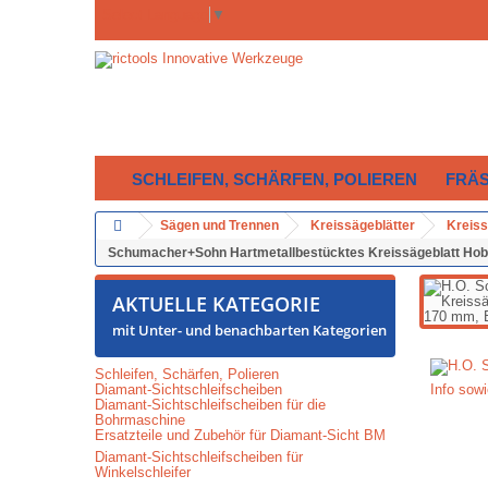
Select Language
▼
SCHLEIFEN, SCHÄRFEN, POLIEREN
FRÄ
Sägen und Trennen
Kreissägeblätter
Kreiss
Schumacher+Sohn Hartmetallbestücktes Kreissägeblatt Hob
AKTUELLE KATEGORIE
mit Unter- und benachbarten Kategorien
Schleifen, Schärfen, Polieren
Diamant-Sichtschleifscheiben
Info sow
Diamant-Sichtschleifscheiben für die
Bohrmaschine
Ersatzteile und Zubehör für Diamant-Sicht BM
Diamant-Sichtschleifscheiben für
Winkelschleifer