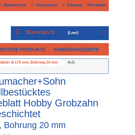
Datenschutz
Impressum
Sitemap
Anmelden
Warenkorb
(Leer)
WEITERE PRODUKTE
SONDERANGEBOTE
blätter Ø 170 mm, Bohrung 20 mm
H.O.
humacher+Sohn
lbestücktes
eblatt Hobby Grobzahn
eschichtet
, Bohrung 20 mm