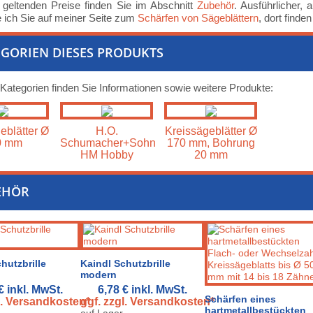
 geltenden Preise finden Sie im Abschnitt
Zubehör
. Ausführlicher, 
e ich Sie auf meiner Seite zum
Schärfen von Sägeblättern
, dort finde
GORIEN DIESES PRODUKTS
 Kategorien finden Sie Informationen sowie weitere Produkte:
eblätter Ø
H.O.
Kreissägeblätter Ø
0 mm
Schumacher+Sohn
170 mm, Bohrung
HM Hobby
20 mm
EHÖR
hutzbrille
Kaindl Schutzbrille
modern
 €
inkl. MwSt.
6,78 €
inkl. MwSt.
Schärfen eines
l. Versandkosten*
ggf. zzgl. Versandkosten*
hartmetallbestückten