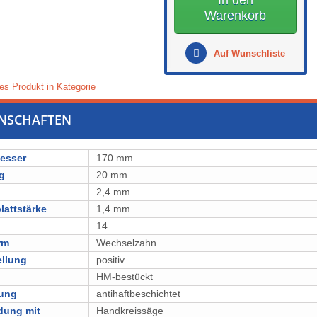
In den
Warenkorb
Auf Wunschliste
es Produkt in Kategorie
ENSCHAFTEN
esser
170 mm
g
20 mm
2,4 mm
attstärke
1,4 mm
14
rm
Wechselzahn
ellung
positiv
l
⁠⁠⁠⁠⁠⁠⁠⁠HM-bestückt
lung
antihaftbeschichtet
dung mit
Handkreissäge