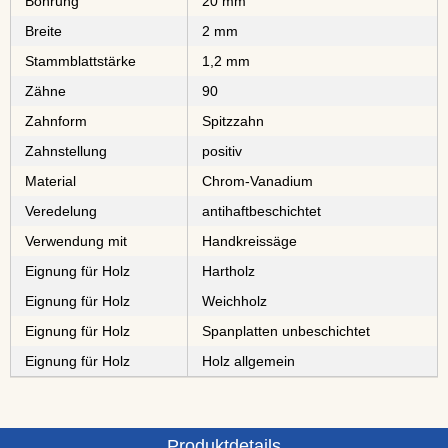
Bohrung
20 mm
Breite
2 mm
Stammblattstärke
1,2 mm
Zähne
90
Zahnform
Spitzzahn
Zahnstellung
positiv
Material
⁠⁠⁠⁠Chrom-Vanadium
Veredelung
antihaftbeschichtet
Verwendung mit
Handkreissäge
Eignung für Holz
⁠⁠⁠Hartholz
Eignung für Holz
⁠Weichholz
Eignung für Holz
⁠⁠⁠⁠⁠⁠⁠⁠Spanplatten unbeschichtet
Eignung für Holz
Holz allgemein
Produktdetails