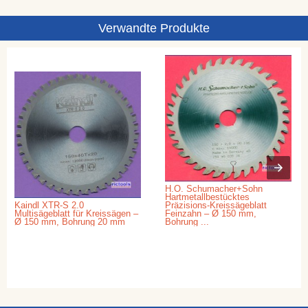
Verwandte Produkte
H.O. Schumacher+Sohn
Hartmetallbestücktes
Kaindl XTR-S 2.0
Präzisions-Kreissägeblatt
Multisägeblatt für Kreissägen –
Feinzahn – Ø 150 mm,
Ø 150 mm, Bohrung 20 mm
Bohrung ...