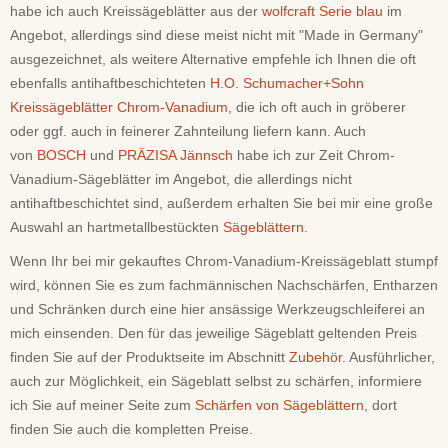
habe ich auch Kreissägeblätter aus der
wolfcraft Serie blau
im
Angebot, allerdings sind diese meist nicht mit "Made in Germany"
ausgezeichnet, als weitere Alternative empfehle ich Ihnen die oft
ebenfalls antihaftbeschichteten
H.O. Schumacher+Sohn
Kreissägeblätter Chrom-Vanadium
, die ich oft auch in gröberer
oder ggf. auch in feinerer Zahnteilung liefern kann. Auch
von
BOSCH
und
PRÄZISA Jännsch
habe ich zur Zeit Chrom-
Vanadium-Sägeblätter im Angebot, die allerdings nicht
antihaftbeschichtet sind, außerdem erhalten Sie bei mir eine große
Auswahl an hartmetallbestückten
Sägeblättern
.
Wenn Ihr bei mir gekauftes Chrom-Vanadium-Kreissägeblatt stumpf
wird, können Sie es zum fachmännischen Nachschärfen, Entharzen
und Schränken durch eine hier ansässige Werkzeugschleiferei an
mich einsenden. Den für das jeweilige Sägeblatt geltenden Preis
finden Sie auf der Produktseite im Abschnitt
Zubehör
. Ausführlicher,
auch zur Möglichkeit, ein Sägeblatt selbst zu schärfen, informiere
ich Sie auf meiner Seite zum
Schärfen von Sägeblättern
, dort
finden Sie auch die kompletten Preise.