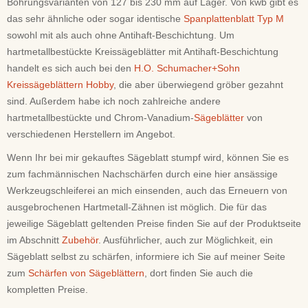
Bohrungsvarianten von 127 bis 230 mm auf Lager. Von kwb gibt es
das sehr ähnliche oder sogar identische
Spanplattenblatt Typ M
sowohl mit als auch ohne Antihaft-Beschichtung. Um
hartmetallbestückte Kreissägeblätter mit Antihaft-Beschichtung
handelt es sich auch bei den
H.O. Schumacher+Sohn
Kreissägeblättern Hobby
, die aber überwiegend gröber gezahnt
sind. Außerdem habe ich noch zahlreiche andere
hartmetallbestückte und Chrom-Vanadium-
Sägeblätter
von
verschiedenen Herstellern im Angebot.
Wenn Ihr bei mir gekauftes Sägeblatt stumpf wird, können Sie es
zum fachmännischen Nachschärfen durch eine hier ansässige
Werkzeugschleiferei an mich einsenden, auch das Erneuern von
ausgebrochenen Hartmetall-Zähnen ist möglich. Die für das
jeweilige Sägeblatt geltenden Preise finden Sie auf der Produktseite
im Abschnitt
Zubehör
. Ausführlicher, auch zur Möglichkeit, ein
Sägeblatt selbst zu schärfen, informiere ich Sie auf meiner Seite
zum
Schärfen von Sägeblättern
, dort finden Sie auch die
kompletten Preise.