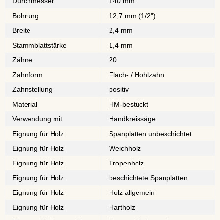
Durchmesser
140 mm
Bohrung
12,7 mm (1/2")
Breite
2,4 mm
Stammblattstärke
1,4 mm
Zähne
20
Zahnform
Flach- / Hohlzahn
Zahnstellung
positiv
Material
⁠⁠⁠⁠⁠⁠⁠⁠HM-bestückt
Verwendung mit
Handkreissäge
Eignung für Holz
⁠⁠⁠⁠⁠⁠⁠⁠Spanplatten unbeschichtet
Eignung für Holz
⁠Weichholz
Eignung für Holz
⁠⁠⁠⁠⁠Tropenholz
Eignung für Holz
⁠⁠⁠⁠⁠⁠⁠⁠⁠⁠beschichtete Spanplatten
Eignung für Holz
Holz allgemein
Eignung für Holz
⁠⁠⁠Hartholz