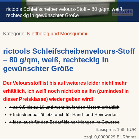
rictools Schleifscheibenvelours-Stoff – 80 g/qm, weiß,
rechteckig in gewünschter Größe
Kategorie:
Klettbelag und Moosgummi
rictools Schleifscheibenvelours-Stoff
– 80 g/qm, weiß, rechteckig in
gewünschter Größe
Der Veloursstoff ist bis auf weiteres leider nicht mehr
erhältlich, ich weiß noch nicht ob es ihn (zumindest in
dieser Preisklasse) wieder geben wird!
+ ab 0,5 bis zu 10 und mehr laufenden Metern erhältlich
+ Industriequalität jetzt auch für Hand- und Heimwerker
+ ideal auch für den Bedarf kleiner Mengen im Gewerbe
Basispreis 1,98 EUR
zzgl. 0,0000029 EUR/mm
2