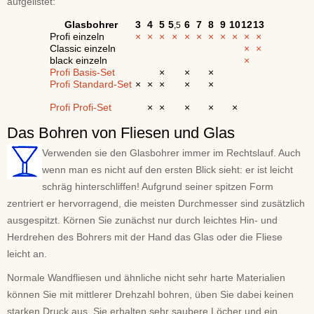
aufgelistet:
Glasbohrer
3
4
5
5
6
7
8
9
10
12
13
,5
Profi einzeln
×
×
×
×
×
×
×
×
×
×
×
Classic einzeln
×
×
black einzeln
×
Profi Basis-Set
×
×
×
Profi Standard-Set
×
×
×
×
×
Profi Profi-Set
×
×
×
×
×
Das Bohren von Fliesen und Glas
Verwenden sie den Glasbohrer immer im Rechtslauf. Auch
wenn man es nicht auf den ersten Blick sieht: er ist leicht
schräg hinterschliffen! Aufgrund seiner spitzen Form
zentriert er hervorragend, die meisten Durchmesser sind zusätzlich
ausgespitzt. Körnen Sie zunächst nur durch leichtes Hin- und
Herdrehen des Bohrers mit der Hand das Glas oder die Fliese
leicht an.
Normale Wandfliesen und ähnliche nicht sehr harte Materialien
können Sie mit mittlerer Drehzahl bohren, üben Sie dabei keinen
starken Druck aus, Sie erhalten sehr saubere Löcher und ein