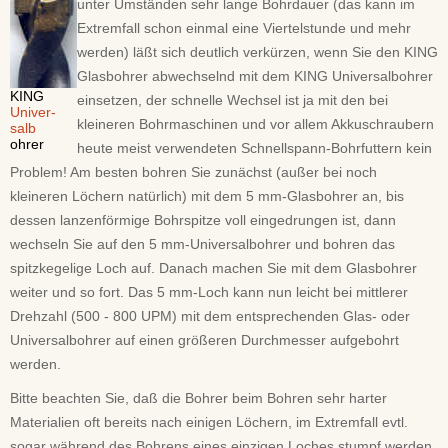
unter Umständen sehr lange Bohrdauer (das kann im
Extremfall schon einmal eine Viertelstunde und mehr
werden) läßt sich deutlich verkürzen, wenn Sie den KING
Glasbohrer abwechselnd mit dem KING Universalbohrer
KING
einsetzen, der schnelle Wechsel ist ja mit den bei
Univer-
kleineren Bohrmaschinen und vor allem Akkuschraubern
salb
ohrer
heute meist verwendeten Schnellspann-Bohrfuttern kein
Problem! Am besten bohren Sie zunächst (außer bei noch
kleineren Löchern natürlich) mit dem 5 mm-Glasbohrer an, bis
dessen lanzenförmige Bohrspitze voll eingedrungen ist, dann
wechseln Sie auf den 5 mm-Universalbohrer und bohren das
spitzkegelige Loch auf. Danach machen Sie mit dem Glasbohrer
weiter und so fort. Das 5 mm-Loch kann nun leicht bei mittlerer
Drehzahl (500 - 800 UPM) mit dem entsprechenden Glas- oder
Universalbohrer auf einen größeren Durchmesser aufgebohrt
werden.
Bitte beachten Sie, daß die Bohrer beim Bohren sehr harter
Materialien oft bereits nach einigen Löchern, im Extremfall evtl.
sogar während des Bohrens eines einzigen Loches stumpf werden