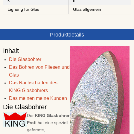
k
n
Eignung für Glas
Glas allgemein
Produktdetails
Inhalt
Die Glasbohrer
Das Bohren von Fliesen und
Glas
Das Nachschärfen des
KING Glasbohrers
Das meinen meine Kunden
Die Glasbohrer
Der
KING Glasbohrer
Profi
hat eine speziell
geformte,