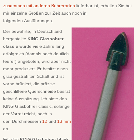
zusammen mit anderen Bohrerarten
lieferbar ist, erhalten Sie bei
mir einzelne Größen zur Zeit auch noch in
folgenden Ausführungen:
Der bewährte, in Deutschland
hergestellte
KING Glasbohrer
classic
wurde viele Jahre lang
erfolgreich (damals noch deutlich
teurer) angeboten, wird aber nicht
mehr produziert. Er besitzt einen
grau gestrahlten Schaft und ist
vorne brüniert, die präzise
geschliffene Querschneide besitzt
keine Ausspitzung. Ich biete den
KING Glasbohrer classic, solange
der Vorrat reicht, noch in
den Durchmessern
12
und
13 mm
an.
Für den
KING Glasbohrer black