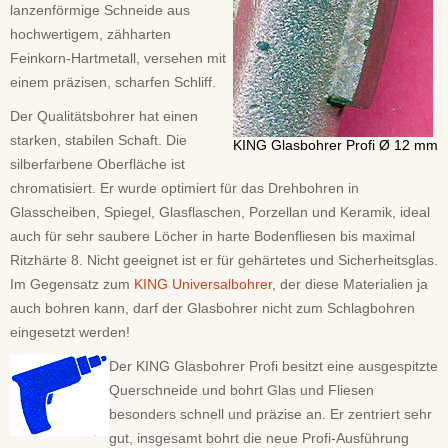
lanzenförmige Schneide aus
hochwertigem, zähharten
Feinkorn-Hartmetall, versehen mit
einem präzisen, scharfen Schliff.
Der Qualitätsbohrer hat einen
starken, stabilen Schaft. Die
KING Glasbohrer Profi Ø 12 mm
silberfarbene Oberfläche ist
chromatisiert. Er wurde optimiert für das Drehbohren in
Glasscheiben, Spiegel, Glasflaschen, Porzellan und Keramik, ideal
auch für sehr saubere Löcher in harte Bodenfliesen bis maximal
Ritzhärte 8. Nicht geeignet ist er für gehärtetes und Sicherheitsglas.
Im Gegensatz zum
KING Universalbohrer
, der diese Materialien ja
auch bohren kann, darf der Glasbohrer nicht zum Schlagbohren
eingesetzt werden!
Der KING Glasbohrer Profi besitzt eine ausgespitzte
Querschneide und bohrt Glas und Fliesen
besonders schnell und präzise an. Er zentriert sehr
gut, insgesamt bohrt die neue Profi-Ausführung