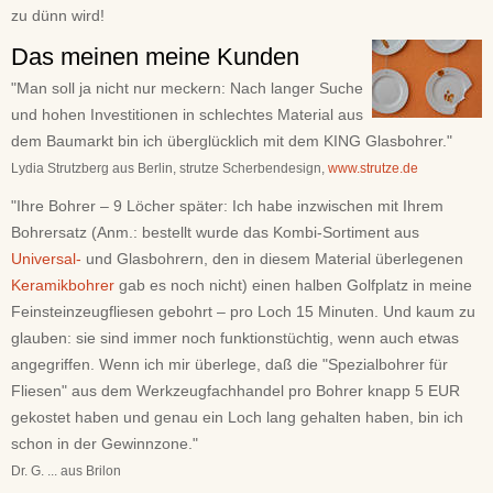
zu dünn wird!
Das meinen meine Kunden
"Man soll ja nicht nur meckern: Nach langer Suche
und hohen Investitionen in schlechtes Material aus
dem Baumarkt bin ich überglücklich mit dem KING Glasbohrer."
Lydia Strutzberg aus Berlin, strutze Scherbendesign,
www.strutze.de
"Ihre Bohrer – 9 Löcher später: Ich habe inzwischen mit Ihrem
Bohrersatz (Anm.: bestellt wurde das Kombi-Sortiment aus
Universal-
und Glasbohrern, den in diesem Material überlegenen
Keramikbohrer
gab es noch nicht) einen halben Golfplatz in meine
Feinsteinzeugfliesen gebohrt – pro Loch 15 Minuten. Und kaum zu
glauben: sie sind immer noch funktionstüchtig, wenn auch etwas
angegriffen. Wenn ich mir überlege, daß die "Spezialbohrer für
Fliesen" aus dem Werkzeugfachhandel pro Bohrer knapp 5 EUR
gekostet haben und genau ein Loch lang gehalten haben, bin ich
schon in der Gewinnzone."
Dr. G. ... aus Brilon