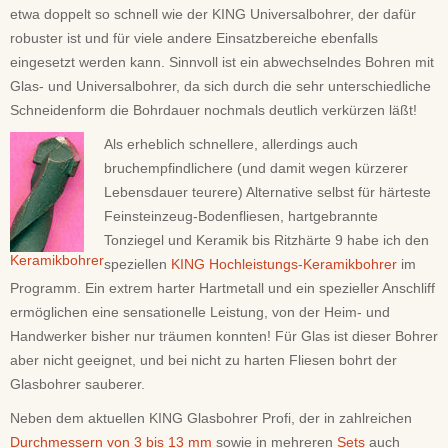
etwa doppelt so schnell wie der KING Universalbohrer, der dafür
robuster ist und für viele andere Einsatzbereiche ebenfalls
eingesetzt werden kann. Sinnvoll ist ein abwechselndes Bohren mit
Glas- und Universalbohrer, da sich durch die sehr unterschiedliche
Schneidenform die Bohrdauer nochmals deutlich verkürzen läßt!
Als erheblich schnellere, allerdings auch
bruchempfindlichere (und damit wegen kürzerer
Lebensdauer teurere) Alternative selbst für härteste
Feinsteinzeug-Bodenfliesen, hartgebrannte
Tonziegel und Keramik bis Ritzhärte 9 habe ich den
Keramikbohrer
speziellen
KING Hochleistungs-Keramikbohrer
im
Programm. Ein extrem harter Hartmetall und ein spezieller Anschliff
ermöglichen eine sensationelle Leistung, von der Heim- und
Handwerker bisher nur träumen konnten! Für Glas ist dieser Bohrer
aber nicht geeignet, und bei nicht zu harten Fliesen bohrt der
Glasbohrer sauberer.
Neben dem aktuellen KING Glasbohrer Profi, der in zahlreichen
Durchmessern von 3 bis 13 mm
sowie in mehreren
Sets
auch