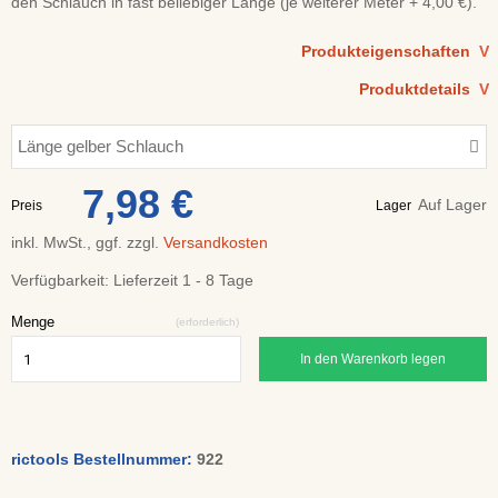
den Schlauch in fast beliebiger Länge (je weiterer Meter + 4,00 €).
Produkteigenschaften
V
Produktdetails
V
Länge gelber Schlauch
7,98 €
Auf Lager
Preis
Lager
inkl. MwSt., ggf. zzgl.
Versandkosten
Verfügbarkeit:
Lieferzeit 1 - 8 Tage
Menge
(erforderlich)
In den Warenkorb legen
rictools Bestellnummer:
922