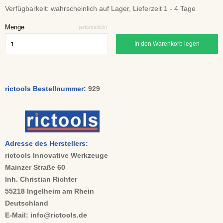
Verfügbarkeit:
wahrscheinlich auf Lager, Lieferzeit 1 - 4 Tage
Menge
(erforderlich)
In den Warenkorb legen
rictools Bestellnummer:
929
Adresse des Herstellers:
rictools Innovative Werkzeuge
Mainzer Straße 60
Inh. Christian Richter
55218 Ingelheim am Rhein
Deutschland
E-Mail: info@rictools.de