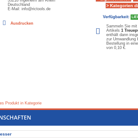
55218 Ingelheim am Rhein
Deutschland
> Kategorien d
E-Mail: info@rictools.de
Verfügbarkeit:
LIE
Ausdrucken
Sammeln Sie mit
Artikels
1
Treuep
enthält dann ins
zur Umwandlung b
Bestellung in ein
von
0,10 €
.
es Produkt in Kategorie
ENSCHAFTEN
esser