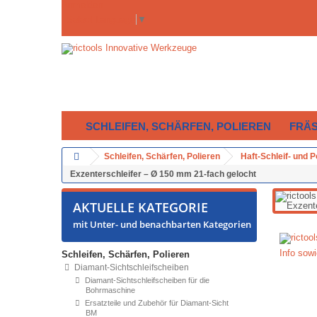
Anmelden
Select Language
▼
SCHLEIFEN, SCHÄRFEN, POLIEREN
FRÄ
Schleifen, Schärfen, Polieren
Haft-Schleif- und 
Exzenterschleifer – Ø 150 mm 21-fach gelocht
AKTUELLE KATEGORIE
mit Unter- und benachbarten Kategorien
Info sowi
Schleifen, Schärfen, Polieren
Diamant-Sichtschleifscheiben
Diamant-Sichtschleifscheiben für die
Bohrmaschine
Ersatzteile und Zubehör für Diamant-Sicht
BM