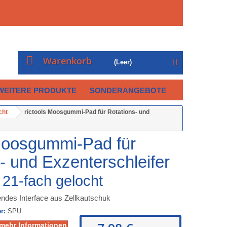
AGB
Datenschutz
Impressum
Sitemap
Warenkorb
(Leer)
WEITERE PRODUKTE
SONDERANGEBOTE
cht
rictools Moosgummi-Pad für Rotations- und
 Moosgummi-Pad für
- und Exzenterschleifer
21-fach gelocht
ndes Interface aus Zellkautschuk
r:
SPU
 mehr Informationen