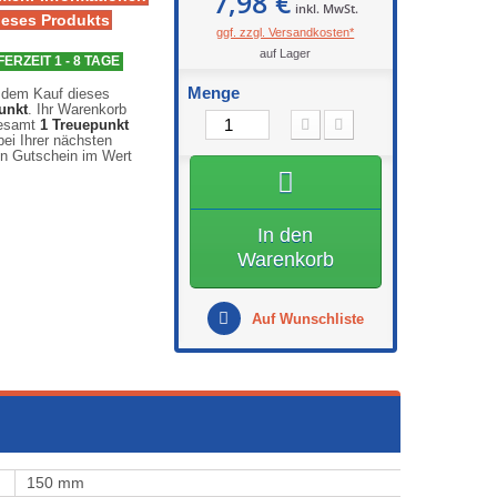
7,98 €
inkl. MwSt.
ieses Produkts
ggf. zzgl. Versandkosten*
auf Lager
FERZEIT 1 - 8 TAGE
Menge
 dem Kauf dieses
unkt
. Ihr Warenkorb
gesamt
1
Treuepunkt
ei Ihrer nächsten
en Gutschein im Wert
In den
Warenkorb
Auf Wunschliste
150 mm