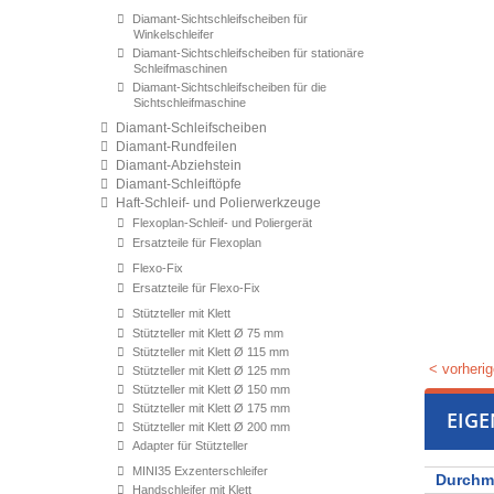
Diamant-Sichtschleifscheiben für
Winkelschleifer
Diamant-Sichtschleifscheiben für stationäre
Schleifmaschinen
Diamant-Sichtschleifscheiben für die
Sichtschleifmaschine
Diamant-Schleifscheiben
Diamant-Rundfeilen
Diamant-Abziehstein
Diamant-Schleiftöpfe
Haft-Schleif- und Polierwerkzeuge
Flexoplan-Schleif- und Poliergerät
Ersatzteile für Flexoplan
Flexo-Fix
Ersatzteile für Flexo-Fix
Stützteller mit Klett
Stützteller mit Klett Ø 75 mm
Stützteller mit Klett Ø 115 mm
< vorherig
Stützteller mit Klett Ø 125 mm
Stützteller mit Klett Ø 150 mm
Stützteller mit Klett Ø 175 mm
EIG
Stützteller mit Klett Ø 200 mm
Adapter für Stützteller
MINI35 Exzenterschleifer
Durchm
Handschleifer mit Klett