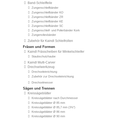
Band-Schleiffeile
Zungenschleifbänder
Zungenschleifbänder KO
Zungenschleifbänder ZR
Zungenschleifbänder KE
Zungenschleifbänder SC
Zungenschleif- und Polierbänder Kork
Zungenvliesbänder
Zubehör für Kaindl Schleifrollen
Fräsen und Formen
Kaindl Frässcheiben für Winkelschleifer
Staubschutzhaube
Kaindl Multi-Carver
Drechselwerkzeug
Drechseleinrichtung
Zubehör zur Drechseleinrichtung
Drechselmesser
Sägen und Trennen
Kreissägeblätter
Kreissägeblätter nach Durchmesser
Kreissägeblätter Ø 85 mm
Kreissägeblätter Ø 85,7 mm (3⅜'')
Kreissägeblätter Ø 86 mm
Kreissägeblätter Ø 90 mm