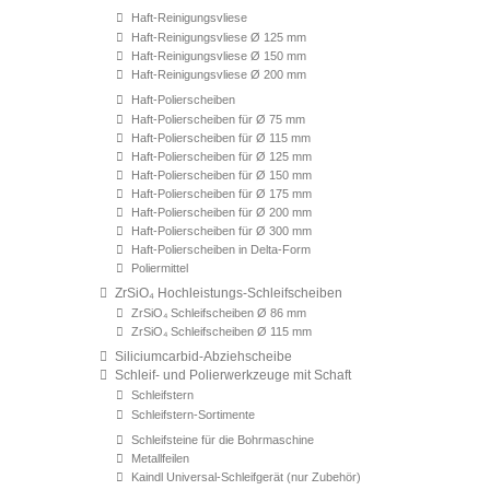
Haft-Reinigungsvliese
Haft-Reinigungsvliese Ø 125 mm
Haft-Reinigungsvliese Ø 150 mm
Haft-Reinigungsvliese Ø 200 mm
Haft-Polierscheiben
Haft-Polierscheiben für Ø 75 mm
Haft-Polierscheiben für Ø 115 mm
Haft-Polierscheiben für Ø 125 mm
Haft-Polierscheiben für Ø 150 mm
Haft-Polierscheiben für Ø 175 mm
Haft-Polierscheiben für Ø 200 mm
Haft-Polierscheiben für Ø 300 mm
Haft-Polierscheiben in Delta-Form
Poliermittel
ZrSiO₄ Hochleistungs-Schleifscheiben
ZrSiO₄ Schleifscheiben Ø 86 mm
ZrSiO₄ Schleifscheiben Ø 115 mm
Siliciumcarbid-Abziehscheibe
Schleif- und Polierwerkzeuge mit Schaft
Schleifstern
Schleifstern-Sortimente
Schleifsteine für die Bohrmaschine
Metallfeilen
Kaindl Universal-Schleifgerät (nur Zubehör)