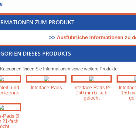
ng
ORMATIONEN ZUM PRODUKT
>>
Ausführliche Informationen zu d
GORIEN DIESES PRODUKTS
 Kategorien finden Sie Informationen sowie weitere Produkte:
leif- und
Interface-Pads
Interface-Pads Ø
Interfa
erkzeuge
150 mm 6-fach
150 mm
gelocht
gel
ce-Pads Ø
 21-fach
ocht