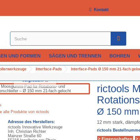
Kontakt
Warenkorb
SEN UND FORMEN
SÄGEN UND TRENNEN
BOHREN
Polierwerkzeuge
Interface-Pads
Interface-Pads Ø 150 mm 21-fach gelo
Vergrößern
rictools
Rotations
Ø 150 mm 
e alle Produkte von rictools
Adresse des Herstellers:
12 mm stark, dämpfe
rictools Innovative Werkzeuge
rictools Bestellnumme
Inh. Christian Richter
Mainzer Straße 60
> Eigenschaften
>