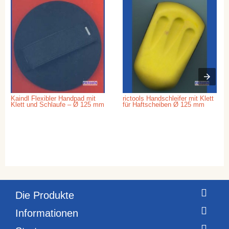
Kaindl Flexibler Handpad mit
rictools Handschleifer mit Klett
Klett und Schlaufe – Ø 125 mm
für Haftscheiben Ø 125 mm
Die Produkte
Informationen