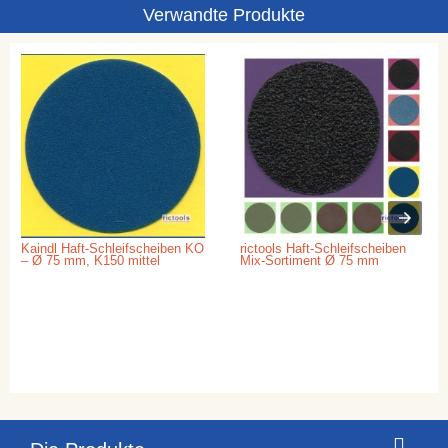
Verwandte Produkte
Kaindl Haft-Schleifscheiben KO
rictools Haft-Schleifscheiben
– Ø 75 mm, K150 mittel
Mix-Sortiment Ø 75 mm