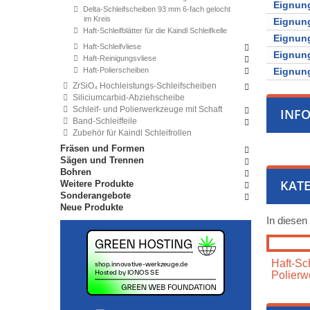
Eignung
Delta-Schleifscheiben 93 mm 6-fach gelocht
im Kreis
Eignung
Haft-Schleifblätter für die Kaindl Schleifkelle
Eignung
Haft-Schleifvliese
Eignung
Haft-Reinigungsvliese
Haft-Polierscheiben
Eignung
ZrSiO₄ Hochleistungs-Schleifscheiben
Siliciumcarbid-Abziehscheibe
Schleif- und Polierwerkzeuge mit Schaft
INF
Band-Schleiffeile
Zubehör für Kaindl Schleifrollen
Fräsen und Formen
Sägen und Trennen
Bohren
KATE
Weitere Produkte
Sonderangebote
Neue Produkte
In diesen
Haft-Sch
Polierw