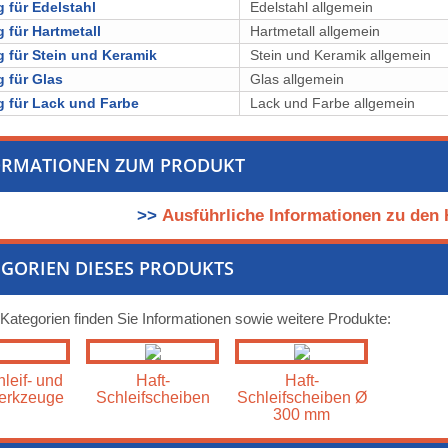
 für Edelstahl
Edelstahl allgemein
 für Hartmetall
Hartmetall allgemein
 für Stein und Keramik
Stein und Keramik allgemein
 für Glas
Glas allgemein
 für Lack und Farbe
Lack und Farbe allgemein
ORMATIONEN ZUM PRODUKT
>>
Ausführliche Informationen zu den 
GORIEN DIESES PRODUKTS
 Kategorien finden Sie Informationen sowie weitere Produkte:
leif- und
Haft-
Haft-
erkzeuge
Schleifscheiben
Schleifscheiben Ø
300 mm