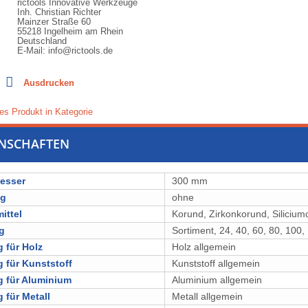
rictools Innovative Werkzeuge
Inh. Christian Richter
Mainzer Straße 60
55218 Ingelheim am Rhein
Deutschland
E-Mail: info@rictools.de
Ausdrucken
es Produkt in Kategorie
ENSCHAFTEN
esser
300 mm
ng
ohne
ittel
⁠⁠⁠Korund, ⁠⁠⁠⁠⁠Zirkonkorund, ⁠⁠⁠⁠⁠⁠⁠⁠Silici
g
Sortiment, 24, 40, 60, 80, 100,
 für Holz
Holz allgemein
 für Kunststoff
Kunststoff allgemein
 für Aluminium
Aluminium allgemein
 für Metall
Metall allgemein