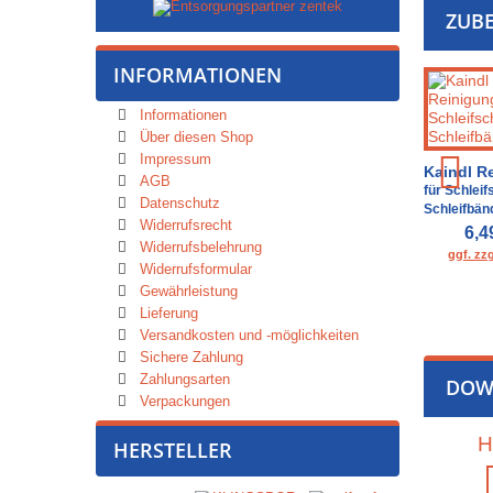
ZUB
INFORMATIONEN
Informationen
Über diesen Shop
Impressum
Kaindl R
AGB
für Schlei
Datenschutz
Schleifbän
Widerrufsrecht
6,4
Widerrufsbelehrung
ggf. zz
Widerrufsformular
Gewährleistung
Lieferung
Versandkosten und -möglichkeiten
Sichere Zahlung
Zahlungsarten
DOW
Verpackungen
H
HERSTELLER