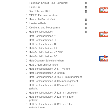
Flexoplan-Schleif- und Poliergerät
Flexo-Fix
Stützteller mit Klett
MINI35 Exzenterschleifer
Handschleifer mit Klett
Interface-Pads
Klettbelag und Moosgummi
Haft-Schleifscheiben
Haft-Schleifscheiben KO
Haft-Schleifscheiben HL
Haft-Schleifscheiben AU
Haft-Schleifscheiben ZR
Haft-Schleifscheiben KE / KK
Haft-Schleifscheiben SC
Haft-Diamant-Schleifscheiben
Haft-Gitterschleifscheiben
Haft-Schleifscheiben Ø 37 - 40 mm
Haft-Schleifscheiben Ø 50 mm
Haft-Schleifscheiben Ø 75 / 77 mm ungelocht
Haft-Schleifscheiben Ø 115 mm ungelocht
Haft-Schleifscheiben Ø 115 mm 8-fach
gelocht
Haft-Schleifscheiben Ø 125 mm ungelocht
Haft-Schleifscheiben Ø 125 mm 8-fach
gelocht
Haft-Schleifscheiben Ø 125 mm 9-fach
gelocht innen