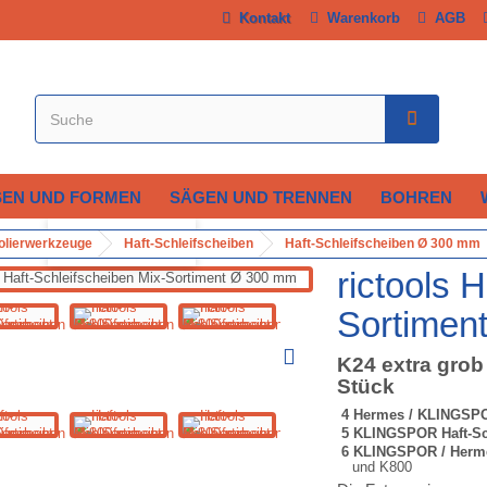
Kontakt
Warenkorb
AGB
SEN UND FORMEN
SÄGEN UND TRENNEN
BOHREN
Vergrößern
Polierwerkzeuge
Haft-Schleifscheiben
Haft-Schleifscheiben Ø 300 mm
rictools 
Sortimen
K24 extra grob
Stück
4 Hermes / KLINGSPO
5 KLINGSPOR Haft-Sc
6 KLINGSPOR / Herme
und K800