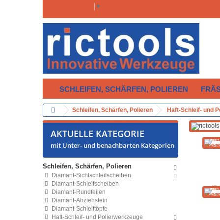
Select Language
▼
SCHLEIFEN, SCHÄRFEN, POLIEREN
FRÄ
Schleifen, Schärfen, Polieren
Haft-Schleif- und 
AKTUELLE KATEGORIE
mit Unter- und benachbarten Kategorien
Schleifen, Schärfen, Polieren
Diamant-Sichtschleifscheiben
Diamant-Schleifscheiben
Diamant-Rundfeilen
Diamant-Abziehstein
Diamant-Schleiftöpfe
Haft-Schleif- und Polierwerkzeuge