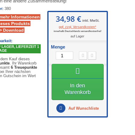
ch eine andere Zusammenstellung!
r:
380
34,98 €
 mehr Informationen
inkl. MwSt.
ieses Produkts
ggf. zzgl. Versandkosten*
> Download
innerhalb Deutschlands versandkostenfrei!
auf Lager
arkeit:
Menge
LAGER, LIEFERZEIT 1
TAGE
 dem Kauf dieses
unkte
. Ihr Warenkorb
gesamt
6
Treuepunkte
ei Ihrer nächsten
en Gutschein im Wert
In den
Warenkorb
Auf Wunschliste