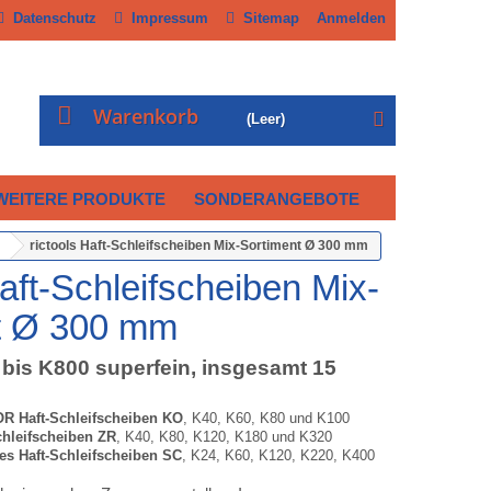
Datenschutz
Impressum
Sitemap
Anmelden
Warenkorb
(Leer)
WEITERE PRODUKTE
SONDERANGEBOTE
rictools Haft-Schleifscheiben Mix-Sortiment Ø 300 mm
Haft-Schleifscheiben Mix-
t Ø 300 mm
 bis K800 superfein, insgesamt 15
R Haft-Schleifscheiben KO
, K40, K60, K80 und K100
hleifscheiben ZR
, K40, K80, K120, K180 und K320
s Haft-Schleifscheiben SC
, K24, K60, K120, K220, K400