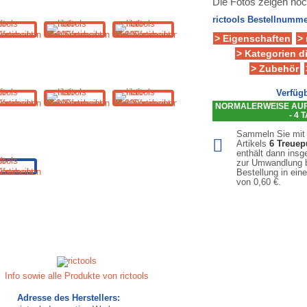
Die Fotos zeigen no
rictools Bestellnumme
> Eigenschaften
>
> Kategorien d
> Zubehör
Verfügb
NORMALERWEISE AUF 
- 4 
Sammeln Sie mit
Artikels
6
Treuep
enthält dann ins
zur Umwandlung b
Bestellung in ein
von
0,60 €
.
Info sowie alle Produkte von rictools
Adresse des Herstellers: