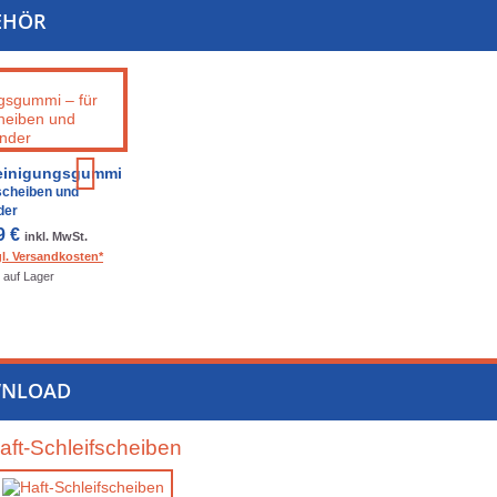
EHÖR
einigungsgummi
fscheiben und
der
9 €
inkl. MwSt.
gl. Versandkosten*
auf Lager
NLOAD
aft-Schleifscheiben