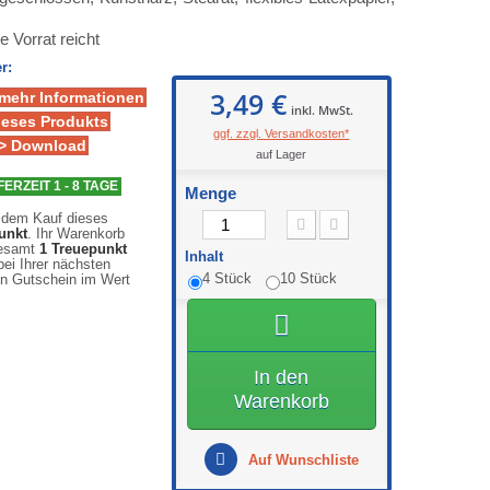
 Vorrat reicht
r:
3,49 €
 mehr Informationen
inkl. MwSt.
ieses Produkts
ggf. zzgl. Versandkosten*
> Download
auf Lager
FERZEIT 1 - 8 TAGE
Menge
 dem Kauf dieses
unkt
. Ihr Warenkorb
gesamt
1
Treuepunkt
Inhalt
ei Ihrer nächsten
4 Stück
10 Stück
en Gutschein im Wert
In den
Warenkorb
Auf Wunschliste