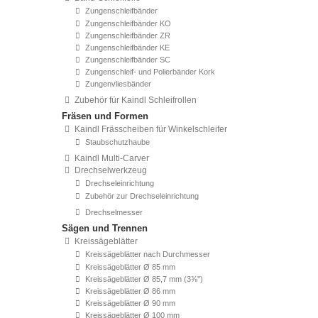
Zungenschleifbänder
Zungenschleifbänder KO
Zungenschleifbänder ZR
Zungenschleifbänder KE
Zungenschleifbänder SC
Zungenschleif- und Polierbänder Kork
Zungenvliesbänder
Zubehör für Kaindl Schleifrollen
Fräsen und Formen
Kaindl Frässcheiben für Winkelschleifer
Staubschutzhaube
Kaindl Multi-Carver
Drechselwerkzeug
Drechseleinrichtung
Zubehör zur Drechseleinrichtung
Drechselmesser
Sägen und Trennen
Kreissägeblätter
Kreissägeblätter nach Durchmesser
Kreissägeblätter Ø 85 mm
Kreissägeblätter Ø 85,7 mm (3⅜'')
Kreissägeblätter Ø 86 mm
Kreissägeblätter Ø 90 mm
Kreissägeblätter Ø 100 mm