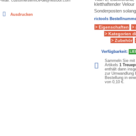
-Mail: customerservice-de@festool.com
kletthaftender Velour
Sonderposten solange
Ausdrucken
rictools Bestellnumme
> Eigenschaften
>
> Kategorien d
> Zubehör
Verfügbarkeit:
LIE
Sammeln Sie mit
Artikels
1
Treuep
enthält dann ins
zur Umwandlung b
Bestellung in ein
von
0,10 €
.