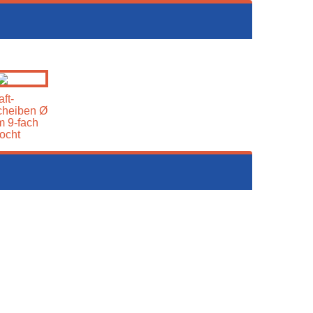
ft-
cheiben Ø
 9-fach
ocht