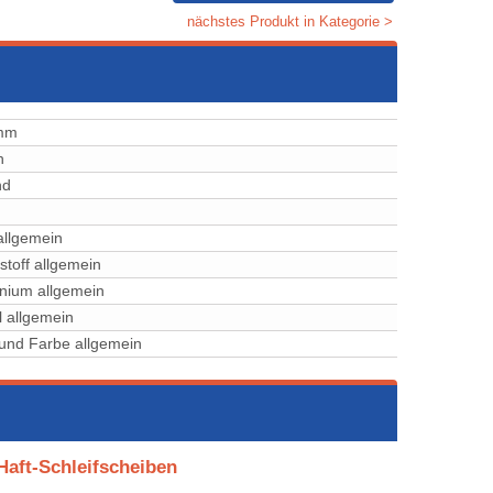
nächstes Produkt in Kategorie >
mm
h
nd
allgemein
stoff allgemein
nium allgemein
l allgemein
und Farbe allgemein
Haft-Schleifscheiben