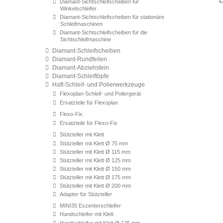
E
Diamant-Sichtschleifscheiben für
Winkelschleifer
Diamant-Sichtschleifscheiben für stationäre
Schleifmaschinen
Diamant-Sichtschleifscheiben für die
Sichtschleifmaschine
Diamant-Schleifscheiben
Diamant-Rundfeilen
Diamant-Abziehstein
Diamant-Schleiftöpfe
Haft-Schleif- und Polierwerkzeuge
Flexoplan-Schleif- und Poliergerät
Ersatzteile für Flexoplan
Flexo-Fix
Ersatzteile für Flexo-Fix
Stützteller mit Klett
Stützteller mit Klett Ø 75 mm
Stützteller mit Klett Ø 115 mm
Stützteller mit Klett Ø 125 mm
Stützteller mit Klett Ø 150 mm
Stützteller mit Klett Ø 175 mm
Stützteller mit Klett Ø 200 mm
Adapter für Stützteller
MINI35 Exzenterschleifer
Handschleifer mit Klett