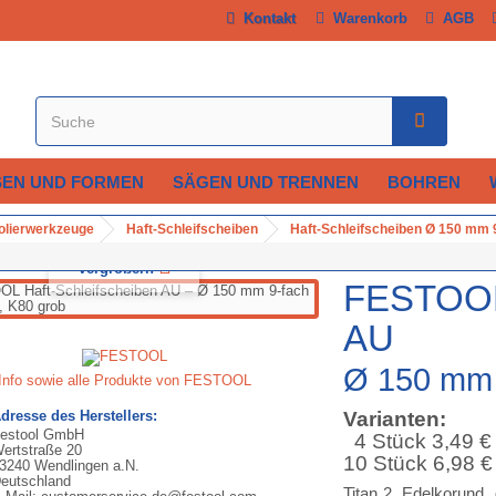
Kontakt
Warenkorb
AGB
SEN UND FORMEN
SÄGEN UND TRENNEN
BOHREN
Polierwerkzeuge
Haft-Schleifscheiben
Haft-Schleifscheiben Ø 150 mm 9
Vergrößern
FESTOOL 
AU
Ø 150 mm 
Info sowie alle Produkte von FESTOOL
dresse des Herstellers:
Varianten:
estool GmbH
4 Stück 3,49 €
ertstraße 20
10 Stück 6,98 €
3240 Wendlingen a.N.
eutschland
Titan 2, Edelkorund, 