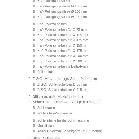
Haft-Reinigungsvliese
Haft-Reinigungsvliese Ø 125 mm
Haft-Reinigungsvliese Ø 150 mm
Haft-Reinigungsvliese Ø 200 mm
Haft-Polierscheiben
Haft-Polierscheiben für Ø 75 mm
Haft-Polierscheiben für Ø 115 mm
Haft-Polierscheiben für Ø 125 mm
Haft-Polierscheiben für Ø 150 mm
Haft-Polierscheiben für Ø 175 mm
Haft-Polierscheiben für Ø 200 mm
Haft-Polierscheiben für Ø 300 mm
Haft-Polierscheiben in Delta-Form
Poliermittel
ZrSiO₄ Hochleistungs-Schleifscheiben
ZrSiO₄ Schleifscheiben Ø 86 mm
ZrSiO₄ Schleifscheiben Ø 115 mm
Siliciumcarbid-Abziehscheibe
Schleif- und Polierwerkzeuge mit Schaft
Schleifstern
Schleifstern-Sortimente
Schleifsteine für die Bohrmaschine
Metallfeilen
Kaindl Universal-Schleifgerät (nur Zubehör)
Band-Schleiffeile