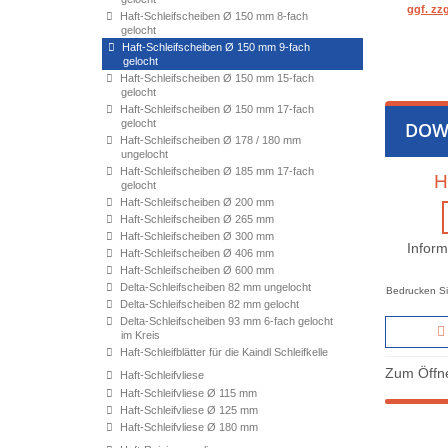
ggf. zz
Haft-Schleifscheiben Ø 150 mm 8-fach
gelocht
Haft-Schleifscheiben Ø 150 mm 9-fach
gelocht
Haft-Schleifscheiben Ø 150 mm 15-fach
gelocht
Haft-Schleifscheiben Ø 150 mm 17-fach
gelocht
DOW
Haft-Schleifscheiben Ø 178 / 180 mm
ungelocht
Haft-Schleifscheiben Ø 185 mm 17-fach
H
gelocht
Haft-Schleifscheiben Ø 200 mm
Haft-Schleifscheiben Ø 265 mm
Haft-Schleifscheiben Ø 300 mm
Inform
Haft-Schleifscheiben Ø 406 mm
Haft-Schleifscheiben Ø 600 mm
Delta-Schleifscheiben 82 mm ungelocht
Bedrucken Si
Delta-Schleifscheiben 82 mm gelocht
Delta-Schleifscheiben 93 mm 6-fach gelocht
im Kreis
Haft-Schleifblätter für die Kaindl Schleifkelle
Zum Öffne
Haft-Schleifvliese
Haft-Schleifvliese Ø 115 mm
Haft-Schleifvliese Ø 125 mm
Haft-Schleifvliese Ø 180 mm