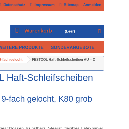
Datenschutz
Impressum
Sitemap
Anmelden
Warenkorb
(Leer)
WEITERE PRODUKTE
SONDERANGEBOTE
-fach gelocht
FESTOOL Haft-Schleifscheiben AU – Ø
Haft-Schleifscheiben
9-fach gelocht, K80 grob
geschlossen, Kunstharz, Stearat, flexibles Latexpapier,