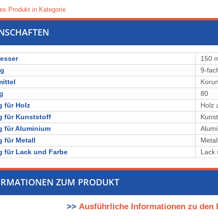
es Produkt in Kategorie
ENSCHAFTEN
esser
150 
ng
9-fac
ittel
⁠⁠⁠Koru
g
80
 für Holz
Holz 
 für Kunststoff
Kunst
 für Aluminium
Alumi
 für Metall
Metal
 für Lack und Farbe
Lack 
ORMATIONEN ZUM PRODUKT
>>
Ausführliche Informationen zu den 