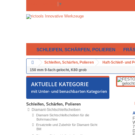
Select Language
▼
SCHLEIFEN, SCHÄRFEN, POLIEREN
FRÄ
Schleifen, Schärfen, Polieren
Haft-Schleif- und 
150 mm 9-fach gelocht, K80 grob
AKTUELLE KATEGORIE
mit Unter- und benachbarten Kategorien
Schleifen, Schärfen, Polieren
Diamant-Sichtschleifscheiben
A
Diamant-Sichtschleifscheiben für die
F
Bohrmaschine
W
Ersatzteile und Zubehör für Diamant-Sicht
7
BM
D