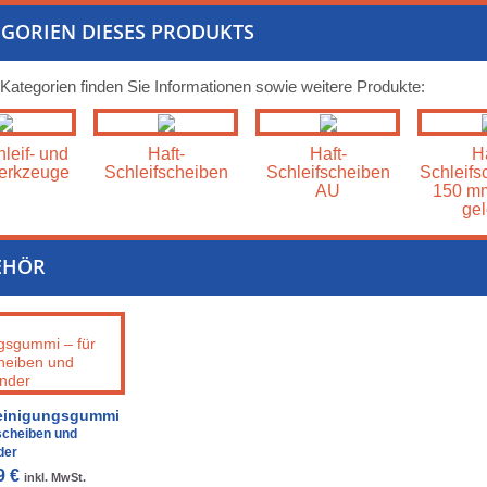
GORIEN DIESES PRODUKTS
 Kategorien finden Sie Informationen sowie weitere Produkte:
leif- und
Haft-
Haft-
Ha
erkzeuge
Schleifscheiben
Schleifscheiben
Schleifs
AU
150 mm
gel
EHÖR
einigungsgummi
fscheiben und
der
9 €
inkl. MwSt.