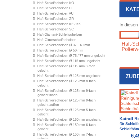
Haft-Schleifscheiben KO
KATE
Haft-Schleifscheiben HL
Haft-Schleifscheiben AU
Haft-Schleifscheiben ZR
Haft-Schleifscheiben KE / KK
In diesen
Haft-Schleifscheiben SC
Haft-Diamant-Schleifscheiben
Haft-Gitterschleifscheiben
Haft-Sch
Haft-Schleifscheiben Ø 37 - 40 mm
Polierw
Haft-Schleifscheiben Ø 50 mm
Haft-Schleifscheiben Ø 75 / 77 mm ungelocht
Haft-Schleifscheiben Ø 115 mm ungelocht
Haft-Schleifscheiben Ø 115 mm 8-fach
gelocht
ZUB
Haft-Schleifscheiben Ø 125 mm ungelocht
Haft-Schleifscheiben Ø 125 mm 8-fach
gelocht
Haft-Schleifscheiben Ø 125 mm 9-fach
gelocht innen
Haft-Schleifscheiben Ø 125 mm 9-fach
gelocht außen
Haft-Schleifscheiben Ø 125 mm 5-fach
gelocht
Kaindl R
Haft-Schleifscheiben Ø 150 mm ungelocht
für Schlei
Haft-Schleifscheiben Ø 150 mm 6-fach
Schleifbän
gelocht
Haft-Schleifscheiben Ø 150 mm 7-fach
6,4
gelocht