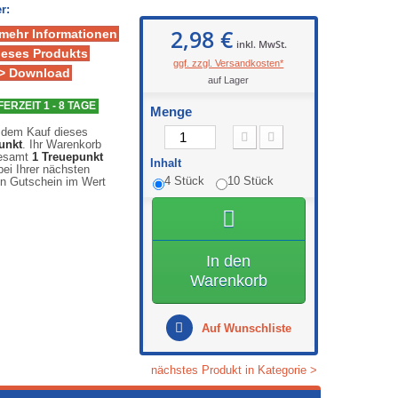
r:
2,98 €
 mehr Informationen
inkl. MwSt.
ieses Produkts
ggf. zzgl. Versandkosten*
> Download
auf Lager
FERZEIT 1 - 8 TAGE
Menge
 dem Kauf dieses
unkt
. Ihr Warenkorb
gesamt
1
Treuepunkt
Inhalt
ei Ihrer nächsten
4 Stück
10 Stück
en Gutschein im Wert
In den
Warenkorb
Auf Wunschliste
nächstes Produkt in Kategorie >