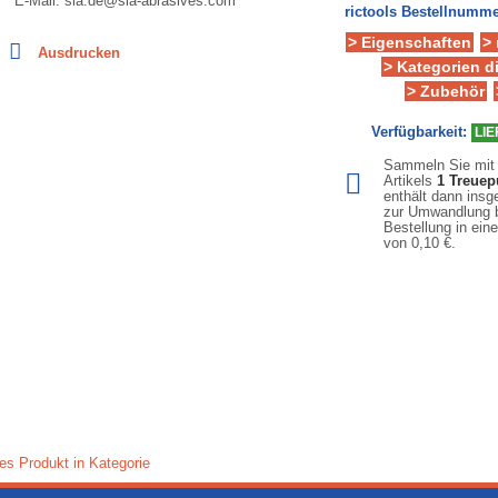
E-Mail: sia.de@sia-abrasives.com
rictools Bestellnumme
> Eigenschaften
>
Ausdrucken
> Kategorien d
> Zubehör
Verfügbarkeit:
LIE
Sammeln Sie mit
Artikels
1
Treuep
enthält dann ins
zur Umwandlung b
Bestellung in ein
von
0,10 €
.
es Produkt in Kategorie