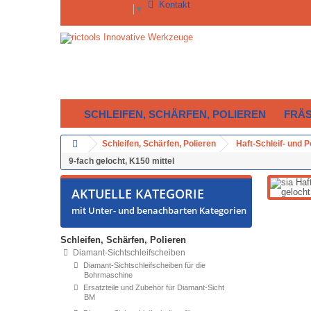
Kontakt
Select Language
▼
SCHLEIFEN, SCHÄRFEN, POLIEREN
FRÄ
Schleifen, Schärfen, Polieren
Haft-Schleif- und 
9-fach gelocht, K150 mittel
AKTUELLE KATEGORIE
mit Unter- und benachbarten Kategorien
Schleifen, Schärfen, Polieren
Diamant-Sichtschleifscheiben
Diamant-Sichtschleifscheiben für die
Bohrmaschine
Ersatzteile und Zubehör für Diamant-Sicht
BM