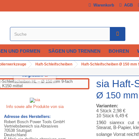
Warenkorb
AGB
SEN UND FORMEN
SÄGEN UND TRENNEN
BOHREN
Polierwerkzeuge
Haft-Schleifscheiben
Haft-Schleifscheiben Ø 150 mm 9
Vergrößern
sia Haft-
Ø 150 mm 9
Varianten:
Info sowie alle Produkte von sia
4 Stück 2,98 €
10 Stück 6,49 €
Adresse des Herstellers:
Robert Bosch Power Tools GmbH
1960 siarexx cut si
Vertriebsbereich sia Abrasives
Stearat, B-Papier, kl
70538 Stuttgart
solange Vorrat reicht!
Deutschland