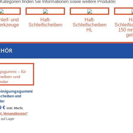
 Kategorien finden Sie Informationen sowie weitere Produkte:
leif- und
Haft-
Haft-
Ha
erkzeuge
Schleifscheiben
Schleifscheiben
Schleifs
HL
150 mm
gel
EHÖR
einigungsgummi
fscheiben und
der
9 €
inkl. MwSt.
gl. Versandkosten*
auf Lager