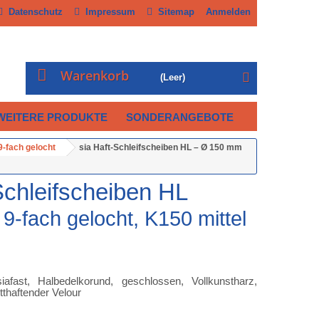
Datenschutz
Impressum
Sitemap
Anmelden
Warenkorb
(Leer)
WEITERE PRODUKTE
SONDERANGEBOTE
-fach gelocht
sia Haft-Schleifscheiben HL – Ø 150 mm
Schleifscheiben HL
-fach gelocht, K150 mittel
afast, Halbedelkorund, geschlossen, Vollkunstharz,
etthaftender Velour