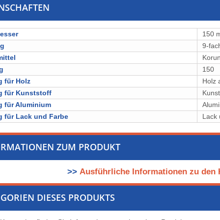
ENSCHAFTEN
esser
150 
ng
9-fac
ittel
⁠⁠⁠Koru
g
150
 für Holz
Holz 
 für Kunststoff
Kunst
 für Aluminium
Alumi
 für Lack und Farbe
Lack 
ORMATIONEN ZUM PRODUKT
>>
Ausführliche Informationen zu den 
GORIEN DIESES PRODUKTS