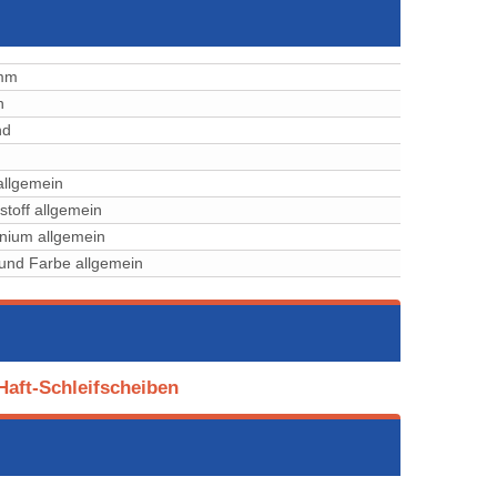
mm
h
nd
allgemein
stoff allgemein
nium allgemein
und Farbe allgemein
Haft-Schleifscheiben