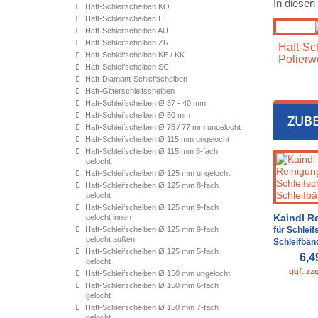
In diesen
Haft-Schleifscheiben KO
Haft-Schleifscheiben HL
Haft-Schleifscheiben AU
Haft-Schleifscheiben ZR
Haft-Sch
Haft-Schleifscheiben KE / KK
Polierw
Haft-Schleifscheiben SC
Haft-Diamant-Schleifscheiben
Haft-Gitterschleifscheiben
Haft-Schleifscheiben Ø 37 - 40 mm
Haft-Schleifscheiben Ø 50 mm
ZUB
Haft-Schleifscheiben Ø 75 / 77 mm ungelocht
Haft-Schleifscheiben Ø 115 mm ungelocht
Haft-Schleifscheiben Ø 115 mm 8-fach
gelocht
Haft-Schleifscheiben Ø 125 mm ungelocht
Haft-Schleifscheiben Ø 125 mm 8-fach
gelocht
Haft-Schleifscheiben Ø 125 mm 9-fach
Kaindl R
gelocht innen
Haft-Schleifscheiben Ø 125 mm 9-fach
für Schlei
gelocht außen
Schleifbän
Haft-Schleifscheiben Ø 125 mm 5-fach
6,4
gelocht
ggf. zz
Haft-Schleifscheiben Ø 150 mm ungelocht
Haft-Schleifscheiben Ø 150 mm 6-fach
gelocht
Haft-Schleifscheiben Ø 150 mm 7-fach
gelocht