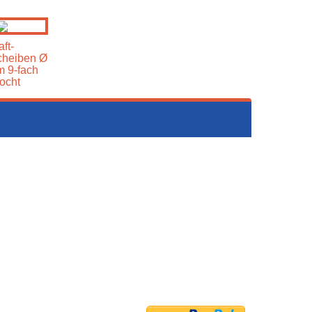
ft-
cheiben Ø
 9-fach
ocht