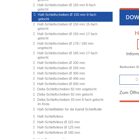
Haft-Schleifscheiben Ø 150 mm 8-fach
gelocht
Haft-Schleifscheiben Ø 150 mm 9-fach
DOW
gelocht
Haft-Schleifscheiben Ø 150 mm 15-fach
gelocht
H
Haft-Schleifscheiben Ø 150 mm 17-fach
gelocht
Haft-Schleifscheiben Ø 178 / 180 mm
ungelocht
Haft-Schleifscheiben Ø 185 mm 17-fach
Inform
gelocht
Haft-Schleifscheiben Ø 200 mm
Bedrucken Si
Haft-Schleifscheiben Ø 265 mm
Haft-Schleifscheiben Ø 300 mm
Haft-Schleifscheiben Ø 406 mm
Haft-Schleifscheiben Ø 600 mm
Delta-Schleifscheiben 82 mm ungelocht
Zum Öffne
Delta-Schleifscheiben 82 mm gelocht
Delta-Schleifscheiben 93 mm 6-fach gelocht
im Kreis
Haft-Schleifblätter für die Kaindl Schleifkelle
Haft-Schleifvliese
Haft-Schleifvliese Ø 115 mm
Haft-Schleifvliese Ø 125 mm
Haft-Schleifvliese Ø 180 mm