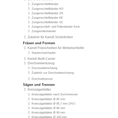
Zungenschleifbänder
Zungenschleifbänder KO
Zungenschleifbänder ZR
Zungenschleifbänder KE
Zungenschleifbänder SC
Zungenschleif- und Polierbänder Kork
Zungenvliesbänder
Zubehör für Kaindl Schleifrollen
Fräsen und Formen
Kaindl Frässcheiben für Winkelschleifer
Staubschutzhaube
Kaindl Multi-Carver
Drechselwerkzeug
Drechseleinrichtung
Zubehör zur Drechseleinrichtung
Drechselmesser
Sägen und Trennen
Kreissägeblätter
Kreissägeblätter nach Durchmesser
Kreissägeblätter Ø 85 mm
Kreissägeblätter Ø 85,7 mm (3⅜'')
Kreissägeblätter Ø 86 mm
Kreissägeblätter Ø 90 mm
Kreissägeblätter Ø 100 mm