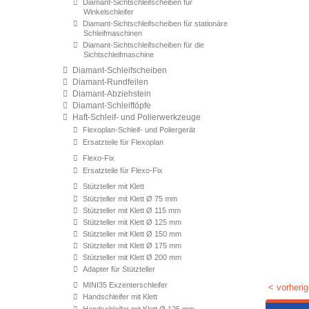
Diamant-Sichtschleifscheiben für
Winkelschleifer
Diamant-Sichtschleifscheiben für stationäre
Schleifmaschinen
Diamant-Sichtschleifscheiben für die
Sichtschleifmaschine
Diamant-Schleifscheiben
Diamant-Rundfeilen
Diamant-Abziehstein
Diamant-Schleiftöpfe
Haft-Schleif- und Polierwerkzeuge
Flexoplan-Schleif- und Poliergerät
Ersatzteile für Flexoplan
Flexo-Fix
Ersatzteile für Flexo-Fix
Stützteller mit Klett
Stützteller mit Klett Ø 75 mm
Stützteller mit Klett Ø 115 mm
Stützteller mit Klett Ø 125 mm
Stützteller mit Klett Ø 150 mm
Stützteller mit Klett Ø 175 mm
Stützteller mit Klett Ø 200 mm
Adapter für Stützteller
MINI35 Exzenterschleifer
< vorherig
Handschleifer mit Klett