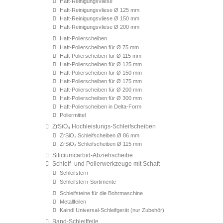
Haft-Reinigungsvliese
Haft-Reinigungsvliese Ø 125 mm
Haft-Reinigungsvliese Ø 150 mm
Haft-Reinigungsvliese Ø 200 mm
Haft-Polierscheiben
Haft-Polierscheiben für Ø 75 mm
Haft-Polierscheiben für Ø 115 mm
Haft-Polierscheiben für Ø 125 mm
Haft-Polierscheiben für Ø 150 mm
Haft-Polierscheiben für Ø 175 mm
Haft-Polierscheiben für Ø 200 mm
Haft-Polierscheiben für Ø 300 mm
Haft-Polierscheiben in Delta-Form
Poliermittel
ZrSiO₄ Hochleistungs-Schleifscheiben
ZrSiO₄ Schleifscheiben Ø 86 mm
ZrSiO₄ Schleifscheiben Ø 115 mm
Siliciumcarbid-Abziehscheibe
Schleif- und Polierwerkzeuge mit Schaft
Schleifstern
Schleifstern-Sortimente
Schleifsteine für die Bohrmaschine
Metallfeilen
Kaindl Universal-Schleifgerät (nur Zubehör)
Band-Schleiffeile