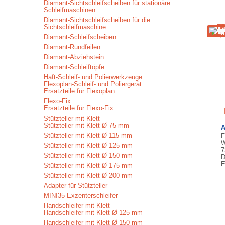
Diamant-Sichtschleifscheiben für stationäre
Schleifmaschinen
Diamant-Sichtschleifscheiben für die
Sichtschleifmaschine
Diamant-Schleifscheiben
Diamant-Rundfeilen
Diamant-Abziehstein
Diamant-Schleiftöpfe
Haft-Schleif- und Polierwerkzeuge
Flexoplan-Schleif- und Poliergerät
Ersatzteile für Flexoplan
Flexo-Fix
Ersatzteile für Flexo-Fix
Stützteller mit Klett
Stützteller mit Klett Ø 75 mm
A
Stützteller mit Klett Ø 115 mm
F
W
Stützteller mit Klett Ø 125 mm
7
Stützteller mit Klett Ø 150 mm
D
E
Stützteller mit Klett Ø 175 mm
Stützteller mit Klett Ø 200 mm
Adapter für Stützteller
MINI35 Exzenterschleifer
Handschleifer mit Klett
Handschleifer mit Klett Ø 125 mm
Handschleifer mit Klett Ø 150 mm