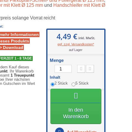
indl Flexoplan-Schleif- und Poliergerät Ø 125 mm
,
er mit Klett Ø 125 mm
und
Handschleifer mit Klett Ø
reis solange Vorrat reicht
r:
4,49 €
 mehr Informationen
inkl. MwSt.
ieses Produkts
ggf. zzgl. Versandkosten*
> Download
auf Lager
FERZEIT 1 - 8 TAGE
Menge
 dem Kauf dieses
unkt
. Ihr Warenkorb
gesamt
1
Treuepunkt
Inhalt
ei Ihrer nächsten
2 Stück
5 Stück
en Gutschein im Wert
In den
Warenkorb