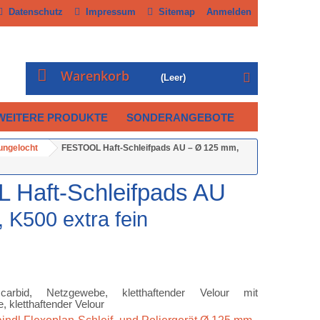
Datenschutz
Impressum
Sitemap
Anmelden
Warenkorb
(Leer)
WEITERE PRODUKTE
SONDERANGEBOTE
ungelocht
FESTOOL Haft-Schleifpads AU – Ø 125 mm,
Haft-Schleifpads AU
K500 extra fein
mcarbid, Netzgewebe, kletthaftender Velour mit
, kletthaftender Velour