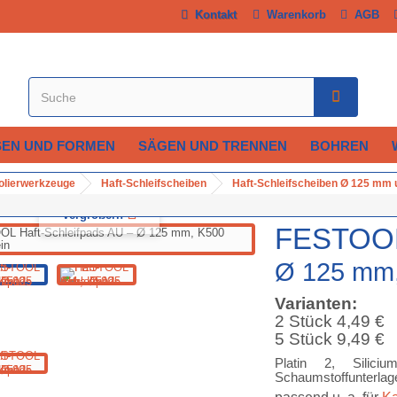
Kontakt
Warenkorb
AGB
SEN UND FORMEN
SÄGEN UND TRENNEN
BOHREN
Polierwerkzeuge
Haft-Schleifscheiben
Haft-Schleifscheiben Ø 125 mm 
Vergrößern
FESTOOL 
Ø 125 mm, 
Varianten:
2 Stück 4,49 €
5 Stück 9,49 €
Platin 2, Siliciu
Schaumstoffunterlage