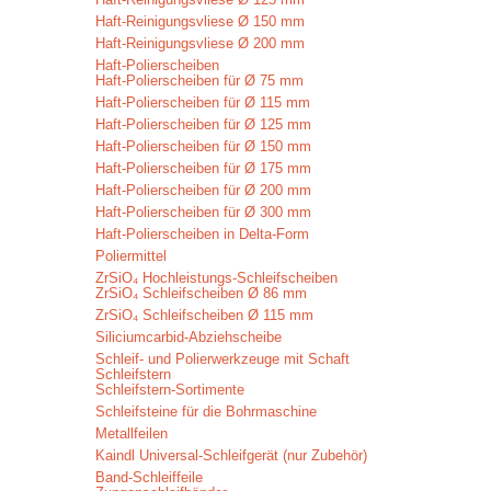
Haft-Reinigungsvliese Ø 150 mm
Haft-Reinigungsvliese Ø 200 mm
Haft-Polierscheiben
Haft-Polierscheiben für Ø 75 mm
Haft-Polierscheiben für Ø 115 mm
Haft-Polierscheiben für Ø 125 mm
Haft-Polierscheiben für Ø 150 mm
Haft-Polierscheiben für Ø 175 mm
Haft-Polierscheiben für Ø 200 mm
Haft-Polierscheiben für Ø 300 mm
Haft-Polierscheiben in Delta-Form
Poliermittel
ZrSiO₄ Hochleistungs-Schleifscheiben
ZrSiO₄ Schleifscheiben Ø 86 mm
ZrSiO₄ Schleifscheiben Ø 115 mm
Siliciumcarbid-Abziehscheibe
Schleif- und Polierwerkzeuge mit Schaft
Schleifstern
Schleifstern-Sortimente
Schleifsteine für die Bohrmaschine
Metallfeilen
Kaindl Universal-Schleifgerät (nur Zubehör)
Band-Schleiffeile