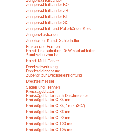
Zungenschleifbänder
Zungenschleifbänder KO
Zungenschleifbänder ZR
Zungenschleifbänder KE
Zungenschleifbänder SC
Zungenschleif- und Polierbänder Kork
Zungenvliesbänder
Zubehör für Kaindl Schleifrollen
Fräsen und Formen
Kaindl Frässcheiben für Winkelschleifer
Staubschutzhaube
Kaindl Multi-Carver
Drechselwerkzeug
Drechseleinrichtung
Zubehör zur Drechseleinrichtung
Drechselmesser
Sägen und Trennen
Kreissägeblätter
Kreissägeblätter nach Durchmesser
Kreissägeblätter Ø 85 mm
Kreissägeblätter Ø 85,7 mm (3⅜'')
Kreissägeblätter Ø 86 mm
Kreissägeblätter Ø 90 mm
Kreissägeblätter Ø 100 mm
Kreissägeblätter Ø 105 mm