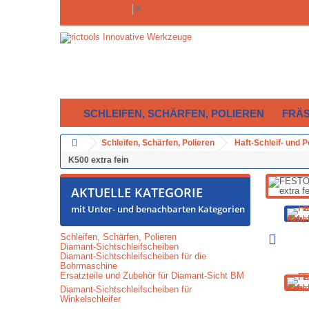
Select Language
▼
SCHLEIFEN, SCHÄRFEN, POLIEREN
FRÄ
Schleifen, Schärfen, Polieren
Haft-Schleif- und 
K500 extra fein
AKTUELLE KATEGORIE
mit Unter- und benachbarten Kategorien
Schleifen, Schärfen, Polieren
Diamant-Sichtschleifscheiben
Diamant-Sichtschleifscheiben für die
Bohrmaschine
Ersatzteile und Zubehör für Diamant-Sicht BM
Diamant-Sichtschleifscheiben für
Winkelschleifer