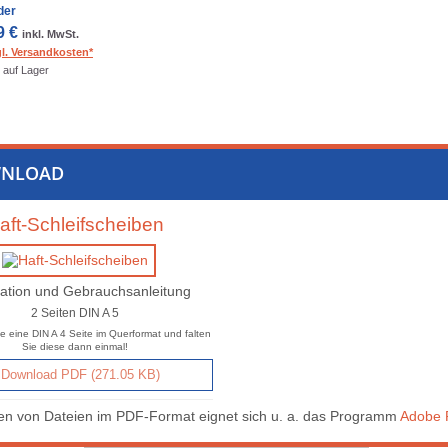
der
9 €
inkl. MwSt.
gl. Versandkosten*
auf Lager
NLOAD
aft-Schleifscheiben
ation und Gebrauchsanleitung
2 Seiten DIN A 5
e eine DIN A 4 Seite im Querformat und falten
Sie diese dann einmal!
Download PDF (271.05 KB)
n von Dateien im PDF-Format eignet sich u. a. das Programm
Adobe 