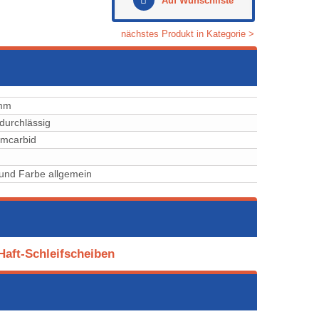
Auf Wunschliste
nächstes Produkt in Kategorie >
mm
durchlässig
iliciumcarbid
und Farbe allgemein
Haft-Schleifscheiben