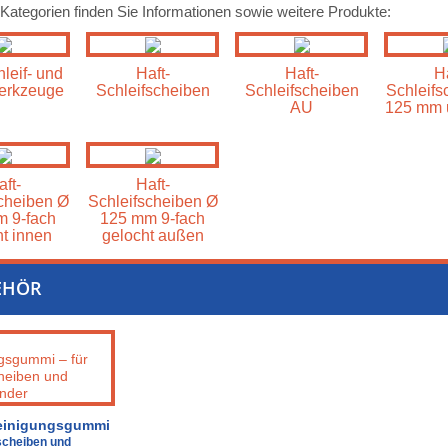
 Kategorien finden Sie Informationen sowie weitere Produkte:
leif- und
Haft-
Haft-
Ha
erkzeuge
Schleifscheiben
Schleifscheiben
Schleifs
AU
125 mm 
aft-
Haft-
cheiben Ø
Schleifscheiben Ø
 9-fach
125 mm 9-fach
t innen
gelocht außen
EHÖR
einigungsgummi
fscheiben und