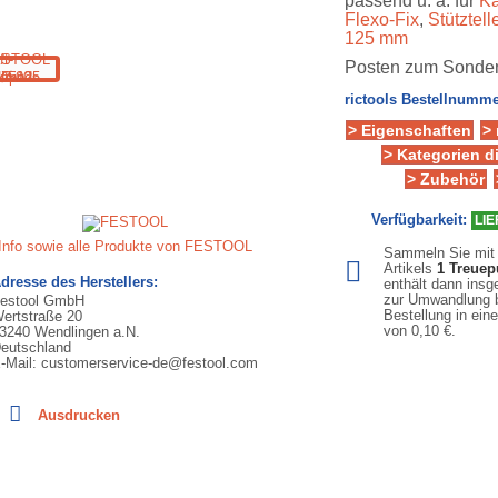
passend u. a. für
Ka
Flexo-Fix
,
Stütztell
125 mm
Posten zum Sonderp
rictools Bestellnumme
> Eigenschaften
>
> Kategorien d
> Zubehör
Verfügbarkeit:
LIE
Info sowie alle Produkte von FESTOOL
Sammeln Sie mit
Artikels
1
Treuep
dresse des Herstellers:
enthält dann ins
zur Umwandlung b
estool GmbH
Bestellung in ein
ertstraße 20
von
0,10 €
.
3240 Wendlingen a.N.
eutschland
-Mail: customerservice-de@festool.com
Ausdrucken