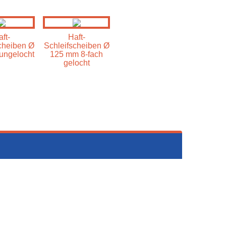
ft-
Haft-
cheiben Ø
Schleifscheiben Ø
ungelocht
125 mm 8-fach
gelocht