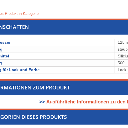
es Produkt in Kategorie
ENSCHAFTEN
esser
125 
ng
staub
ittel
⁠⁠⁠⁠⁠⁠⁠⁠S
g
500
 für Lack und Farbe
Lack 
ORMATIONEN ZUM PRODUKT
>>
Ausführliche Informationen zu den 
GORIEN DIESES PRODUKTS