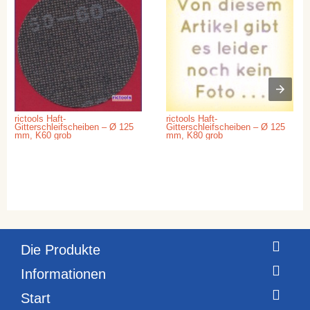
rictools Haft-
rictools Haft-
Gitterschleifscheiben – Ø 125
Gitterschleifscheiben – Ø 125
mm, K60 grob
mm, K80 grob
Die Produkte
Informationen
Start