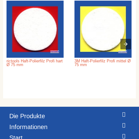
rictools Haft-Polierfilz Profi hart
3M Haft-Polierfilz Profi mittel Ø
Ø 75 mm
75 mm
Die Produkte
Informationen
Start