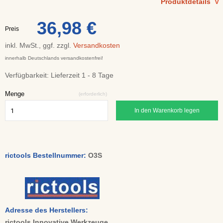
Produktdetails
V
36,98 €
Preis
inkl. MwSt., ggf. zzgl.
Versandkosten
innerhalb Deutschlands versandkostenfrei!
Verfügbarkeit:
Lieferzeit 1 - 8 Tage
Menge
(erforderlich)
In den Warenkorb legen
rictools Bestellnummer:
O3S
Adresse des Herstellers:
rictools Innovative Werkzeuge