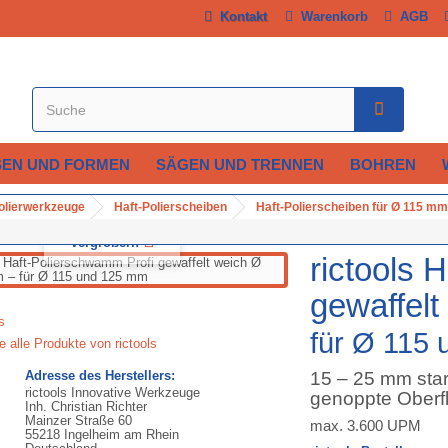
Kontakt
Warenkorb
AGB
SEN UND FORMEN
SÄGEN UND TRENNEN
BOHREN
Polierwerkzeuge
Haft-Polierscheiben
Haft-Polierscheiben für Ø 115 mm
Vergrößern
rictools 
gewaffel
für Ø 115
e alle Produkte von rictools
Adresse des Herstellers:
15 – 25 mm sta
rictools Innovative Werkzeuge
genoppte Oberf
Inh. Christian Richter
Mainzer Straße 60
max. 3.600 UPM
55218 Ingelheim am Rhein