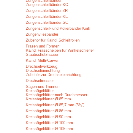
Zungenschleifbänder
Zungenschleifbänder KO
Zungenschleifbänder ZR
Zungenschleifbänder KE
Zungenschleifbänder SC
Zungenschleif- und Polierbänder Kork
Zungenvliesbänder
Zubehör für Kaindl Schleifrollen
Fräsen und Formen
Kaindl Frässcheiben für Winkelschleifer
Staubschutzhaube
Kaindl Multi-Carver
Drechselwerkzeug
Drechseleinrichtung
Zubehör zur Drechseleinrichtung
Drechselmesser
Sägen und Trennen
Kreissägeblätter
Kreissägeblätter nach Durchmesser
Kreissägeblätter Ø 85 mm
Kreissägeblätter Ø 85,7 mm (3⅜'')
Kreissägeblätter Ø 86 mm
Kreissägeblätter Ø 90 mm
Kreissägeblätter Ø 100 mm
Kreissägeblätter Ø 105 mm