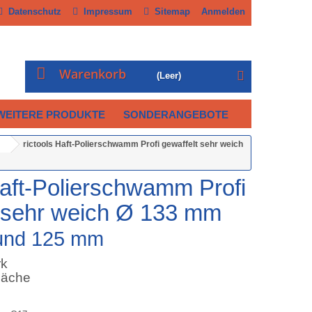
Datenschutz
Impressum
Sitemap
Anmelden
Warenkorb
(Leer)
WEITERE PRODUKTE
SONDERANGEBOTE
rictools Haft-Polierschwamm Profi gewaffelt sehr weich
Haft-Polierschwamm Profi
t sehr weich Ø 133 mm
 und 125 mm
rk
läche