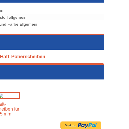
mm
stoff allgemein
und Farbe allgemein
Haft-Polierscheiben
ft-
heiben für
25 mm