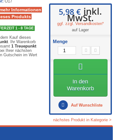
r:
O17
inkl.
5,98 €
 mehr Informationen
MwSt.
ieses Produkts
ggf. zzgl. Versandkosten*
FERZEIT 1 - 8 TAGE
auf Lager
 dem Kauf dieses
Menge
unkt
. Ihr Warenkorb
gesamt
1
Treuepunkt
ei Ihrer nächsten
en Gutschein im Wert
In den
Warenkorb
Auf Wunschliste
nächstes Produkt in Kategorie >