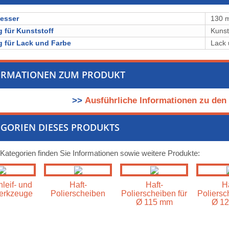
esser
130 
 für Kunststoff
Kunst
 für Lack und Farbe
Lack 
ORMATIONEN ZUM PRODUKT
>>
Ausführliche Informationen zu den 
GORIEN DIESES PRODUKTS
 Kategorien finden Sie Informationen sowie weitere Produkte:
leif- und
Haft-
Haft-
Ha
erkzeuge
Polierscheiben
Polierscheiben für
Poliersc
Ø 115 mm
Ø 1