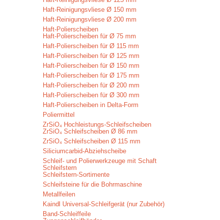
Haft-Reinigungsvliese Ø 150 mm
Haft-Reinigungsvliese Ø 200 mm
Haft-Polierscheiben
Haft-Polierscheiben für Ø 75 mm
Haft-Polierscheiben für Ø 115 mm
Haft-Polierscheiben für Ø 125 mm
Haft-Polierscheiben für Ø 150 mm
Haft-Polierscheiben für Ø 175 mm
Haft-Polierscheiben für Ø 200 mm
Haft-Polierscheiben für Ø 300 mm
Haft-Polierscheiben in Delta-Form
Poliermittel
ZrSiO₄ Hochleistungs-Schleifscheiben
ZrSiO₄ Schleifscheiben Ø 86 mm
ZrSiO₄ Schleifscheiben Ø 115 mm
Siliciumcarbid-Abziehscheibe
Schleif- und Polierwerkzeuge mit Schaft
Schleifstern
Schleifstern-Sortimente
Schleifsteine für die Bohrmaschine
Metallfeilen
Kaindl Universal-Schleifgerät (nur Zubehör)
Band-Schleiffeile