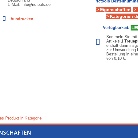
Deutschland
rictools Bestellnumme
E-Mail: info@rictools.de
> Eigenschaften
>
> Kategorien d
Ausdrucken
Verfügbarkeit:
LIE
Sammeln Sie mit
Artikels
1
Treuep
enthält dann ins
zur Umwandlung b
Bestellung in ein
von
0,10 €
.
es Produkt in Kategorie
ENSCHAFTEN