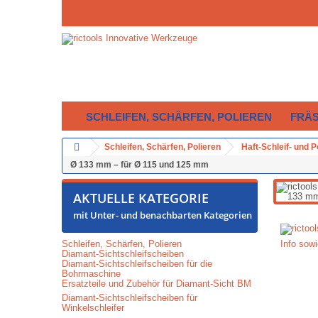
SCHLEIFEN, SCHÄRFEN, POLIEREN
FRÄ
Schleifen, Schärfen, Polieren
Haft-Schleif- und 
Ø 133 mm – für Ø 115 und 125 mm
AKTUELLE KATEGORIE
mit Unter- und benachbarten Kategorien
Schleifen, Schärfen, Polieren
Info sowi
Diamant-Sichtschleifscheiben
Diamant-Sichtschleifscheiben für die
Bohrmaschine
Ersatzteile und Zubehör für Diamant-Sicht BM
Diamant-Sichtschleifscheiben für
Winkelschleifer