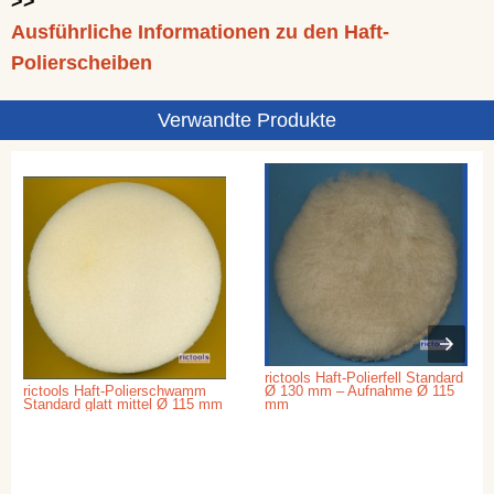
>>
Ausführliche Informationen zu den Haft-
Polierscheiben
Verwandte Produkte
rictools Haft-Polierfell Standard
rictools Haft-Polierschwamm
Ø 130 mm – Aufnahme Ø 115
Standard glatt mittel Ø 115 mm
mm