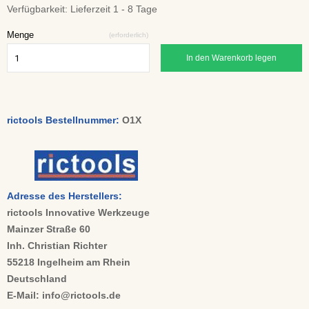
Verfügbarkeit:
Lieferzeit 1 - 8 Tage
Menge
(erforderlich)
In den Warenkorb legen
rictools Bestellnummer:
O1X
Adresse des Herstellers:
rictools Innovative Werkzeuge
Mainzer Straße 60
Inh. Christian Richter
55218 Ingelheim am Rhein
Deutschland
E-Mail: info@rictools.de