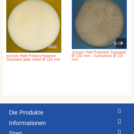
rictools Haft-Polierfell Standard
rictools Haft-Polierschwamm
Ø 130 mm – Aufnahme Ø 115
Standard glatt mittel Ø 115 mm
mm
Die Produkte
Informationen
Start