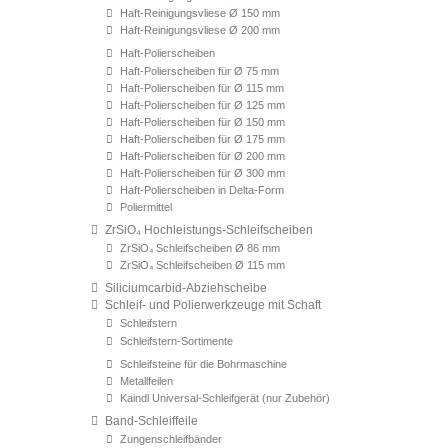
Haft-Reinigungsvliese Ø 150 mm
Haft-Reinigungsvliese Ø 200 mm
Haft-Polierscheiben
Haft-Polierscheiben für Ø 75 mm
Haft-Polierscheiben für Ø 115 mm
Haft-Polierscheiben für Ø 125 mm
Haft-Polierscheiben für Ø 150 mm
Haft-Polierscheiben für Ø 175 mm
Haft-Polierscheiben für Ø 200 mm
Haft-Polierscheiben für Ø 300 mm
Haft-Polierscheiben in Delta-Form
Poliermittel
ZrSiO₄ Hochleistungs-Schleifscheiben
ZrSiO₄ Schleifscheiben Ø 86 mm
ZrSiO₄ Schleifscheiben Ø 115 mm
Siliciumcarbid-Abziehscheibe
Schleif- und Polierwerkzeuge mit Schaft
Schleifstern
Schleifstern-Sortimente
Schleifsteine für die Bohrmaschine
Metallfeilen
Kaindl Universal-Schleifgerät (nur Zubehör)
Band-Schleiffeile
Zungenschleifbänder