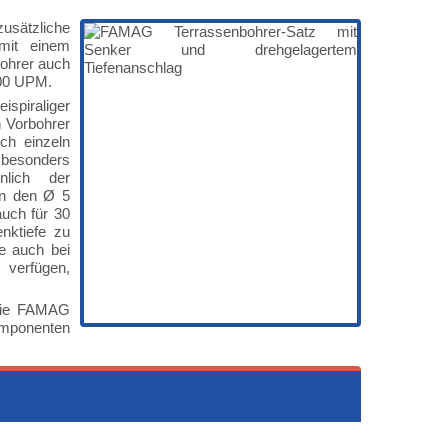
zusätzliche
mit einem
bohrer auch
000 UPM.
ispiraliger
n Vorbohrer
ch einzeln
 besonders
nlich der
in den Ø 5
uch für 30
nktiefe zu
ie auch bei
verfügen,
 die FAMAG
omponenten