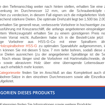
 den Tiefenanschlag weiter nach hinten stellen, erhalten Sie eine 
rsenkung im Durchmesser 12 mm, um die Schraubenköpfe 
chen zu verdecken, in diesem Fall eignen sich die mitgelieferten Vor
rechend stärkere Dielen. Die optimale Drehzahl liegt bei 1.500 bis 2.
 erhalten Sie generell neue, verbesserte Vorbohrer in hochwertiger zwe
führung mit Kreuzanschliff, die anfangs angebotenen einspiralige
ertem Werkzeugstahl erhalten Sie zu einem günstigeren Preis no
mein Vorrat reicht. Außerdem habe ich in die Bestell-Liste jetzt
tige Vorbohrer aus HSS-G-Co mit einer Spiralform äh
Holzspiralbohrer HSS-G
zu optimalen Spanabfuhr aufgenommen, 
 können Sie mit diesen 5 bzw. 7 mm tiefer bohren, sodaß diese a
e Dielen ausreichen (zu der angegebenen Spirallänge ist die Se
. Noch etwas länger sind die Vorbohrer mit Hartmetallschneide, d
m sowie abrasivem Holz über eine überragende Lebensdauer 
s auch erheblich mehr kosten.
Kategorieseite
finden Sie im Anschluß an das Komplettset auch
nbohrer-Sätze in den einzelnen Durchmessern sowie alle Einzelk
fgelistet.
GORIEN DIESES PRODUKTS
 Kategorien finden Sie Informationen sowie weitere Produkte: