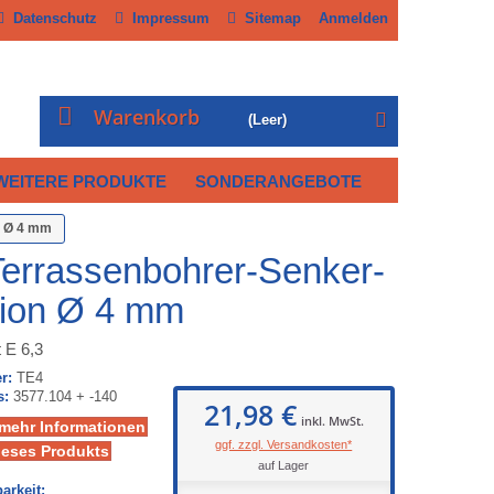
Datenschutz
Impressum
Sitemap
Anmelden
Warenkorb
(Leer)
WEITERE PRODUKTE
SONDERANGEBOTE
n Ø 4 mm
rrassenbohrer-Senker-
ion Ø 4 mm
t E 6,3
r:
TE4
s:
3577.104 + -140
21,98 €
inkl. MwSt.
 mehr Informationen
ggf. zzgl. Versandkosten*
ieses Produkts
auf Lager
arkeit: