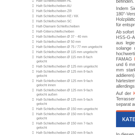
befinden.
Haft-Schleifscheiben HL
Haft-Schleifscheiben AU
Indem Sie
Haft-Schleifscheiben ZR
180°-Ve
Haft-Schleifscheiben KE / KK
Holzplätt
Haft-Schleifscheiben SC
für entsp
Haft-Diamant-Schleifscheiben
Ab sofort
Haft-Gitterschleifscheiben
Haft-Schleifscheiben Ø 37 - 40 mm
HSS-G-Aus
Haft-Schleifscheiben Ø 50 mm
aus legi
Haft-Schleifscheiben Ø 75 / 77 mm ungelocht
solange 
Haft-Schleifscheiben Ø 115 mm ungelocht
hochwer
Haft-Schleifscheiben Ø 115 mm 8-fach
FAMAG
gelocht
und 6 mm
Haft-Schleifscheiben Ø 125 mm ungelocht
mm stark
Haft-Schleifscheiben Ø 125 mm 8-fach
addieren)
gelocht
härteste
Haft-Schleifscheiben Ø 125 mm 9-fach
gelocht innen
allerding
Haft-Schleifscheiben Ø 125 mm 9-fach
Auf der
gelocht außen
Terrasse
Haft-Schleifscheiben Ø 125 mm 5-fach
separat au
gelocht
Haft-Schleifscheiben Ø 150 mm ungelocht
Haft-Schleifscheiben Ø 150 mm 6-fach
KATE
gelocht
Haft-Schleifscheiben Ø 150 mm 7-fach
gelocht
Haft-Schleifscheiben Ø 150 mm 8-fach
In diesen