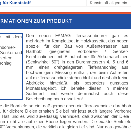
 für Kunststoff
Kunststoff allgemein
ORMATIONEN ZUM PRODUKT
Den neuen FAMAG Terrassenbohrer gab es
mehrfach im Komplettset in Holzkassette, das neben
speziell für den Bau von Außenterrassen aus
Hartholz geeigneten Vorbohrer- / Senker-
Kombinationen mit Bitaufnahme für Akkumaschinen
(Senkwinkel 60°) in den Durchmessern 4, 5 und 6
mm einen drehgelagerten Tiefenanschlag aus
hochwertigem Messing enthält, der beim Auftreffen
auf die Terrassendiele stehen bleibt und deshalb keine
Abdrücke hinterläßt, als besonders günstiges
Monatsangebot, ich behalte diesen in meinem
Sortiment und werde demnächst auch diese
Beschreibung noch erweitern!
ie die Bohrtiefe so ein, daß gerade eben die Terrassendiele durchboh
t, für dickere Dielen erhalten Sie bei mir jetzt auch längere Vorboh
 Halt und es wird zuverlässig verhindert, daß zwischen der Diele 
nn nicht alle auf einer Ebene liegen würden. Die exakte Senktiefe l
0°-Versenkungen, die wirklich alle gleich tief sind. Nur das gewährlei