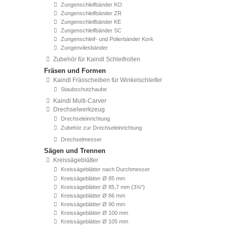
Zungenschleifbänder KO
Zungenschleifbänder ZR
Zungenschleifbänder KE
Zungenschleifbänder SC
Zungenschleif- und Polierbänder Kork
Zungenvliesbänder
Zubehör für Kaindl Schleifrollen
Fräsen und Formen
Kaindl Frässcheiben für Winkelschleifer
Staubschutzhaube
Kaindl Multi-Carver
Drechselwerkzeug
Drechseleinrichtung
Zubehör zur Drechseleinrichtung
Drechselmesser
Sägen und Trennen
Kreissägeblätter
Kreissägeblätter nach Durchmesser
Kreissägeblätter Ø 85 mm
Kreissägeblätter Ø 85,7 mm (3⅜'')
Kreissägeblätter Ø 86 mm
Kreissägeblätter Ø 90 mm
Kreissägeblätter Ø 100 mm
Kreissägeblätter Ø 105 mm