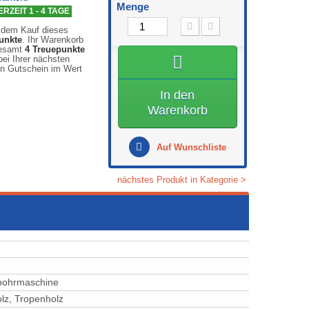
Menge
RZEIT 1 - 4 TAGE
 dem Kauf dieses
unkte
. Ihr Warenkorb
gesamt
4
Treuepunkte
ei Ihrer nächsten
en Gutschein im Wert
In den
Warenkorb
Auf Wunschliste
nächstes Produkt in Kategorie >
bohrmaschine
z, ⁠⁠⁠⁠⁠Tropenholz