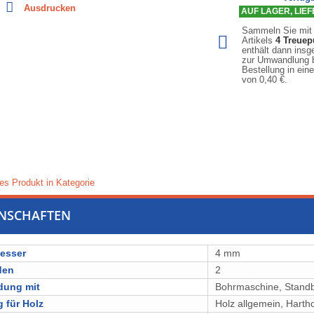
Ausdrucken
AUF LAGER, LIEFE
Sammeln Sie mit
Artikels
4
Treuep
enthält dann ins
zur Umwandlung b
Bestellung in ein
von
0,40 €
.
es Produkt in Kategorie
ENSCHAFTEN
esser
4 mm
den
2
dung mit
Bohrmaschine, Stand
 für Holz
Holz allgemein, ⁠⁠⁠Harthol