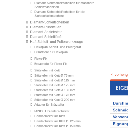
Diamant-Sichtschleifscheiben für stationäre
Schleifmaschinen
Diamant-Sichtschleifscheiben für die
Sichtschleifmaschine
Diamant-Schleifscheiben
Diamant-Rundfeilen
Diamant-Abziehstein
Diamant-Schleiftöpfe
Haft-Schleif- und Polierwerkzeuge
Flexoplan-Schleif- und Poliergerät
Ersatzteile für Flexoplan
Flexo-Fix
Ersatzteile für Flexo-Fix
Stützteller mit Klett
< vorherig
Stützteller mit Klett Ø 75 mm
Stützteller mit Klett Ø 115 mm
Stützteller mit Klett Ø 125 mm
EIG
Stützteller mit Klett Ø 150 mm
Stützteller mit Klett Ø 175 mm
Stützteller mit Klett Ø 200 mm
Durchm
Adapter für Stützteller
Schnei
MINI35 Exzenterschleifer
Handschleifer mit Klett
Verwen
Handschleifer mit Klett Ø 125 mm
Eignung
Handschleifer mit Klett Ø 150 mm