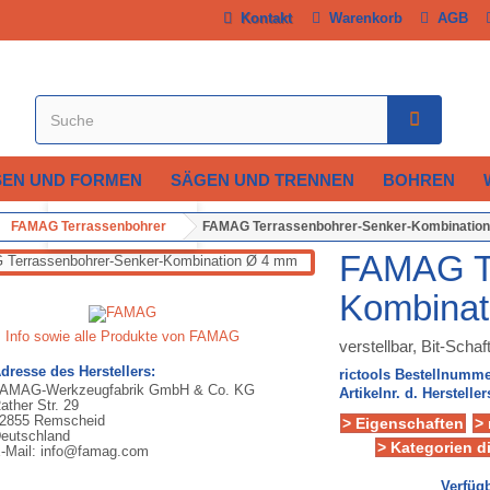
Kontakt
Warenkorb
AGB
SEN UND FORMEN
SÄGEN UND TRENNEN
BOHREN
Vergrößern
FAMAG Terrassenbohrer
FAMAG Terrassenbohrer-Senker-Kombinatio
FAMAG Te
Kombinat
Info sowie alle Produkte von FAMAG
verstellbar, Bit-Schaf
dresse des Herstellers:
rictools Bestellnumme
AMAG-Werkzeugfabrik GmbH & Co. KG
Artikelnr. d. Hersteller
ather Str. 29
2855 Remscheid
> Eigenschaften
>
eutschland
> Kategorien d
-Mail: info@famag.com
Verfügb