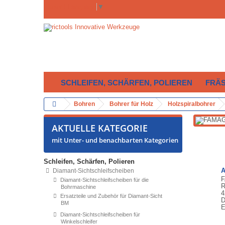
Select Language
▼
SCHLEIFEN, SCHÄRFEN, POLIEREN
FRÄ
Bohren
Bohrer für Holz
Holzspiralbohrer
AKTUELLE KATEGORIE
mit Unter- und benachbarten Kategorien
Schleifen, Schärfen, Polieren
A
Diamant-Sichtschleifscheiben
F
Diamant-Sichtschleifscheiben für die
R
Bohrmaschine
4
Ersatzteile und Zubehör für Diamant-Sicht
D
BM
E
Diamant-Sichtschleifscheiben für
Winkelschleifer