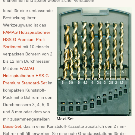
entnehmen und später wieder sicher verstauen!
Ideal für eine umfassende
Bestückung Ihrer
Werkzeugwand ist das
FAMAG Holzspiralbohrer
HSS-G Premium Profi-
Sortiment
mit 10 einzeln
verpackten Bohrern von 2
bis 12 mm Durchmesser.
Mit dem
FAMAG
Holzspiralbohrer HSS-G
Premium Standard-Set
im
kompakten Kunststoff-
Pack mit 5 Bohrern in den
Durchmessern 3, 4, 5, 6
und 8 mm oder dem von
Maxi-Set
mir zusammengestellten
Basis-Set
, das in einer Kunststoff-Kassette zusätzlich den 2 mm-
Bohrer enthält, erwerben Sie eine gute Grundausstattung für die