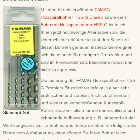
Mit dem bereits erwähnten
FAMAG
Holzspiralbohrer HSS-G Classic
sowie dem
Bohrcraft Holzspiralbohrer HSS-G
biete ich
Ihnen jetzt hochwertige Alternativen an, die
Unterschiede erläutere ich auf den Seiten zu
diesen Bohrern genauer, insbesondere eignen
sich diese auch für niedrigere Drehzahlen und
sind im Freihandeinsatz besonders robust und
nicht so aggressiv.
Die Lieferung der FAMAG Holzspiralbohrer HSS-
G Premium Einzelbohrer erfolgt in einer sehr
praktischen und stabilen, leicht zu öffnenden
und wieder zu verschließenden Kunststoff-
Röhre, ideal vor allem für die übersichtliche und
Standard-Set
schonende Aufbewahrung z. B. hängend an der
Werkzeugwand. Zur Entnahme des Bohrers ziehen Sie lediglich die
Röhre vom Aufhänger ab, dann können Sie Ihren Bohrer leicht