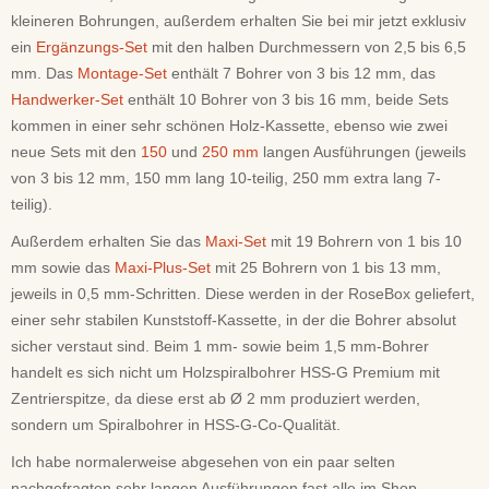
kleineren Bohrungen, außerdem erhalten Sie bei mir jetzt exklusiv
ein
Ergänzungs-Set
mit den halben Durchmessern von 2,5 bis 6,5
mm. Das
Montage-Set
enthält 7 Bohrer von 3 bis 12 mm, das
Handwerker-Set
enthält 10 Bohrer von 3 bis 16 mm, beide Sets
kommen in einer sehr schönen Holz-Kassette, ebenso wie zwei
neue Sets mit den
150
und
250 mm
langen Ausführungen (jeweils
von 3 bis 12 mm, 150 mm lang 10-teilig, 250 mm extra lang 7-
teilig).
Außerdem erhalten Sie das
Maxi-Set
mit 19 Bohrern von 1 bis 10
mm sowie das
Maxi-Plus-Set
mit 25 Bohrern von 1 bis 13 mm,
jeweils in 0,5 mm-Schritten. Diese werden in der RoseBox geliefert,
einer sehr stabilen Kunststoff-Kassette, in der die Bohrer absolut
sicher verstaut sind. Beim 1 mm- sowie beim 1,5 mm-Bohrer
handelt es sich nicht um Holzspiralbohrer HSS-G Premium mit
Zentrierspitze, da diese erst ab Ø 2 mm produziert werden,
sondern um Spiralbohrer in HSS-G-Co-Qualität.
Ich habe normalerweise abgesehen von ein paar selten
nachgefragten sehr langen Ausführungen fast alle im Shop